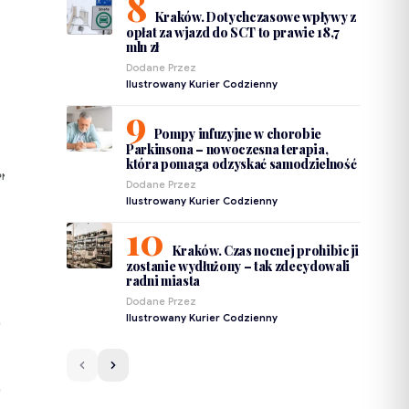
Kraków. Dotychczasowe wpływy z
opłat za wjazd do SCT to prawie 18,7
mln zł
Dodane Przez
Ilustrowany Kurier Codzienny
Pompy infuzyjne w chorobie
Parkinsona – nowoczesna terapia,
która pomaga odzyskać samodzielność
PNIEŃ
Dodane Przez
Ilustrowany Kurier Codzienny
Kraków. Czas nocnej prohibicji
zostanie wydłużony – tak zdecydowali
radni miasta
Dodane Przez
Ilustrowany Kurier Codzienny