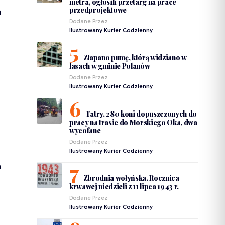
metra, ogłosili przetarg na prace
przedprojektowe
h
Dodane Przez
Ilustrowany Kurier Codzienny
Złapano pumę, którą widziano w
lasach w gminie Polanów
Dodane Przez
Ilustrowany Kurier Codzienny
Tatry. 280 koni dopuszczonych do
pracy na trasie do Morskiego Oka, dwa
wycofane
Dodane Przez
Ilustrowany Kurier Codzienny
h
Zbrodnia wołyńska. Rocznica
krwawej niedzieli z 11 lipca 1943 r.
Dodane Przez
Ilustrowany Kurier Codzienny