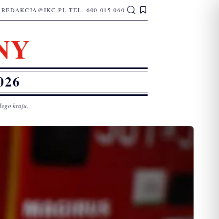
REDAKCJA@IKC.PL
·
TEL. 600 015 060
NY
026
łego kraju.