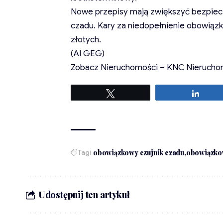
Nowe przepisy mają zwiększyć bezpiec
czadu. Kary za niedopełnienie obowiązk
złotych.
(AI GEG)
Zobacz
Nieruchomości – KNC Nierucho
Tweetuj
Udost
Tagi
obowiązkowy czujnik czadu
obowiązko
Udostępnij ten artykuł