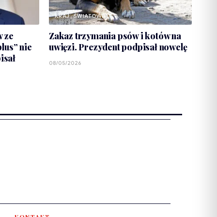
KRAJ
ŚWIATOWID
w ze
Zakaz trzymania psów i kotów na
lus” nie
uwięzi. Prezydent podpisał nowelę
isał
08/05/2026