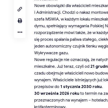
Nowe obowiązki dla właścicieli miesz
i Administracji. Chodzi o nakaz montow
szefa MSWiA, w każdym lokalu mieszkaln
dymu, spełniający wymagania Polskiej
rozporządzenie mówi także, że w każd
się proces spalania paliwa stałego, cie
jeden autonomiczny czujnik tlenku węgl
Wykrywacze gazu.
Nowe regulacje nie oznaczają, że natyc
mieszkalne. Już teraz, czyli od
21 grudn
czadu obejmuje właścicieli nowo budow
wynajem. Właściciele istniejących już l
przepisów do
1 stycznia 2030 roku
.
30 września 2026 roku
to termin na z
przeznaczonych na wynajem – hotelach
krótkoterminowy.