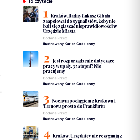
To czytacie
Kraków. Radny Łukasz Gibała
zaapelował do sygnalistów, żeby nie
bali się zgłaszać nieprawidłowości w
Urzędzie Miasta
Dodane Przez
Ilustrowany Kurier Codzienny
Jest rozporządzenie dotyczące
pracy w upały. 35 stopni? Nie
pracujemy
Dodane Przez
Ilustrowany Kurier Codzienny
Nocnym pociągiem z Krakowa i
Tarnowa prosto do Frankfurtu
Dodane Przez
Ilustrowany Kurier Codzienny
Kraków. Urzędnicy nie rezygnują z