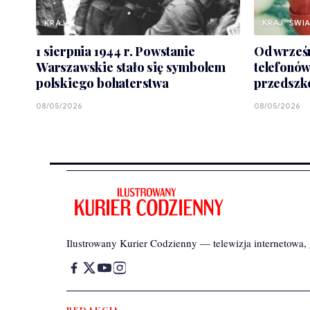
KRAJ
KRAJ
ŚWI
1 sierpnia 1944 r. Powstanie
Od wrześn
Warszawskie stało się symbolem
telefonó
polskiego bohaterstwa
przedszko
08/05/2026
08/05/2026
Ilustrowany Kurier Codzienny — telewizja internetowa, g