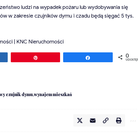
zeństwo ludzi na wypadek pożaru lub wydobywania się
ów w zakresie czujników dymu i czadu będą sięgać 5 tys.
mości | KNC Nieruchomości
0
ępnij
Przypnij
Udostępnij
UDOSTĘ
wy czujnik dymu
wynajem mieszkań