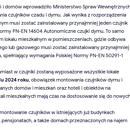
kań i domów wprowadziło Ministerstwo Spraw Wewnętrznyc
ania czujników czadu i dymu. Jak wynika z rozporządzenia
ym musi zostać zainstalowany przynajmniej jeden czujnik
 Normy PN-EN 14604 Autonomiczne czujki dymu. To samo
ym lokalu mieszkalnym w pomieszczeniach, gdzie odbywa
kłego lub gazowego musi zostać zainstalowany przynajmniej
a, spełniający wymagania Polskiej Normy PN-EN 50291-1
hmiast w czujniki zostaną wyposażone wszystkie lokale
iu 2024 roku
, obowiązek montowania czujników dymu i
anych domów i mieszkań oraz hoteli i obiektów na
okali mieszkalnych mają czas na dostosowanie się do nowyc
amontowanie czujników w istniejących już budynkach
, pensjonatach, a także domach przeznaczonych na najem