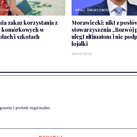
ATOWID
KRAJ
ŚWIATOWID
ia zakaz korzystania z
Morawiecki: nikt z posłó
w komórkowych w
stowarzyszenia „Rozwój p
lach i szkołach
uległ ultimatom i nie podp
lojalki
08/05/2026
azeta i portale regionalne.