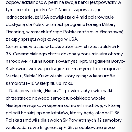
odpowiedzialność w pełni na swoje barki i jest poważny w
tym, co robi – podkreślił DiNanno, zapowiadając
jednocześnie, że USA powiększą o 4 mld dolarów pulę
dostępną dla Polski w ramach programu Foreign Military
Financing, w ramach którego Polska może m.in. finansować
zakupy sprzętu wojskowego w USA.
Ceremonię w bazie w Łasku zakończył chrzest polskich F-
35. Ceremonialnego chrztu dokonały żona ministra obrony
narodowej Paulina Kosiniak-Kamysz i kpt. Magdalena Boryc-
Krakowian, wdowa po tragicznie zmarłym pilocie majorze
Macieju „Slabie” Krakowianie, który zginął w katastrofie
samolotu F-16 w sierpniu ub. roku.
– Nadajemy ci imię „Husarz” – powiedziały dwie matki
chrzestnego nowego samolotu polskiego wojska.
Następnie wojskowi kapelani odmówili modlitwę, w której
polecili boskiej opiece lotników, którzy będą latać na F-35.
Polska zamówiła dla swoich Sił Powietrznych 32 samoloty
wielozadaniowe 5. generacji F-35, produkowane przez