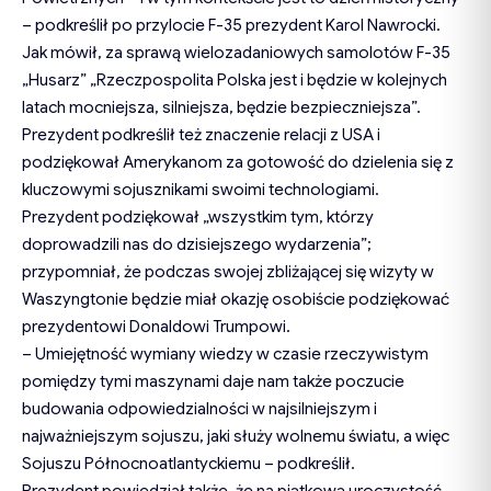
– podkreślił po przylocie F-35 prezydent Karol Nawrocki.
Jak mówił, za sprawą wielozadaniowych samolotów F-35
„Husarz” „Rzeczpospolita Polska jest i będzie w kolejnych
latach mocniejsza, silniejsza, będzie bezpieczniejsza”.
Prezydent podkreślił też znaczenie relacji z USA i
podziękował Amerykanom za gotowość do dzielenia się z
kluczowymi sojusznikami swoimi technologiami.
Prezydent podziękował „wszystkim tym, którzy
doprowadzili nas do dzisiejszego wydarzenia”;
przypomniał, że podczas swojej zbliżającej się wizyty w
Waszyngtonie będzie miał okazję osobiście podziękować
prezydentowi Donaldowi Trumpowi.
– Umiejętność wymiany wiedzy w czasie rzeczywistym
pomiędzy tymi maszynami daje nam także poczucie
budowania odpowiedzialności w najsilniejszym i
najważniejszym sojuszu, jaki służy wolnemu światu, a więc
Sojuszu Północnoatlantyckiemu – podkreślił.
Prezydent powiedział także, że na piątkową uroczystość