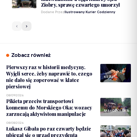
Ziobry, sprawę czwartego umorzył
Dodane Przez
Ilustrowany Kurier Codzienny
Zobacz również
Pierwszy raz w historii medycyny.
Wyjęli serce, żeby naprawić to, czego
KRAJ
nie dało się zoperować w klatce
piersiowej
08/09/2026
Pikieta przeciw transportowi
konnemu do Morskiego Oka; wozacy
MAŁOPOLSKA
zarzucają aktywistom manipulacje
08/08/2026
Łukasz Gibała po raz czwarty będzie
ubiegał się o urząd prezydenta