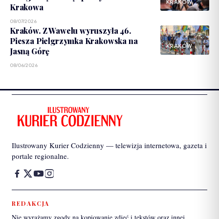
KRAKÓW
Krakowa
08/07/2026
Kraków. Z Wawelu wyruszyła 46.
Piesza Pielgrzymka Krakowska na
KRAKÓW
Jasną Górę
08/06/2026
Ilustrowany Kurier Codzienny — telewizja internetowa, gazeta i
portale regionalne.
REDAKCJA
Nie wyrażamy zgody na kopiowanie zdjęć i tekstów oraz innej