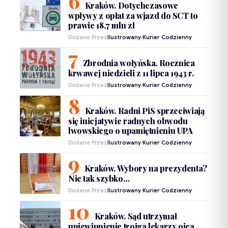
Kraków. Dotychczasowe
wpływy z opłat za wjazd do SCT to
prawie 18,7 mln zł
Dodane Przez
Ilustrowany Kurier Codzienny
Zbrodnia wołyńska. Rocznica
krwawej niedzieli z 11 lipca 1943 r.
Dodane Przez
Ilustrowany Kurier Codzienny
Kraków. Radni PiS sprzeciwiają
się inicjatywie radnych obwodu
lwowskiego o upamiętnieniu UPA
Dodane Przez
Ilustrowany Kurier Codzienny
Kraków. Wybory na prezydenta?
Nie tak szybko…
Dodane Przez
Ilustrowany Kurier Codzienny
Kraków. Sąd utrzymał
uniewinnienie trojga lekarzy ojca