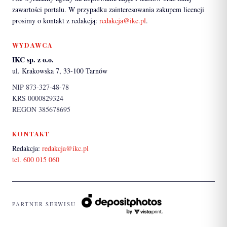
zawartości portalu. W przypadku zainteresowania zakupem licencji
prosimy o kontakt z redakcją:
redakcja@ikc.pl
.
WYDAWCA
IKC sp. z o.o.
ul. Krakowska 7, 33-100 Tarnów
NIP 873-327-48-78
KRS 0000829324
REGON 385678695
KONTAKT
Redakcja:
redakcja@ikc.pl
tel. 600 015 060
PARTNER SERWISU