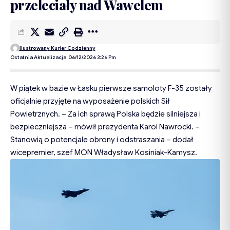
przeleciały nad Wawelem
Ilustrowany Kurier Codzienny
Ostatnia Aktualizacja: 06/12/2026 3:26 Pm
W piątek w bazie w Łasku pierwsze samoloty F-35 zostały
oficjalnie przyjęte na wyposażenie polskich Sił
Powietrznych. – Za ich sprawą Polska będzie silniejsza i
bezpieczniejsza – mówił prezydenta Karol Nawrocki. –
Stanowią o potencjale obrony i odstraszania – dodał
wicepremier, szef MON Władysław Kosiniak-Kamysz.