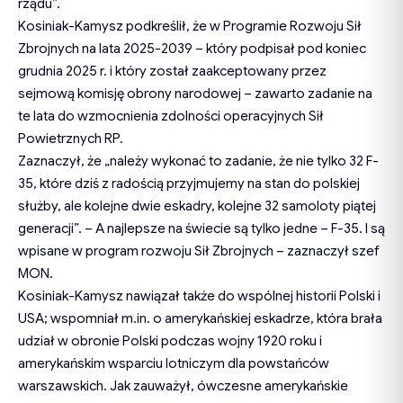
rządu”.
Kosiniak-Kamysz podkreślił, że w Programie Rozwoju Sił
Zbrojnych na lata 2025-2039 – który podpisał pod koniec
grudnia 2025 r. i który został zaakceptowany przez
sejmową komisję obrony narodowej – zawarto zadanie na
te lata do wzmocnienia zdolności operacyjnych Sił
Powietrznych RP.
Zaznaczył, że „należy wykonać to zadanie, że nie tylko 32 F-
35, które dziś z radością przyjmujemy na stan do polskiej
służby, ale kolejne dwie eskadry, kolejne 32 samoloty piątej
generacji”. – A najlepsze na świecie są tylko jedne – F-35. I są
wpisane w program rozwoju Sił Zbrojnych – zaznaczył szef
MON.
Kosiniak-Kamysz nawiązał także do wspólnej historii Polski i
USA; wspomniał m.in. o amerykańskiej eskadrze, która brała
udział w obronie Polski podczas wojny 1920 roku i
amerykańskim wsparciu lotniczym dla powstańców
warszawskich. Jak zauważył, ówczesne amerykańskie