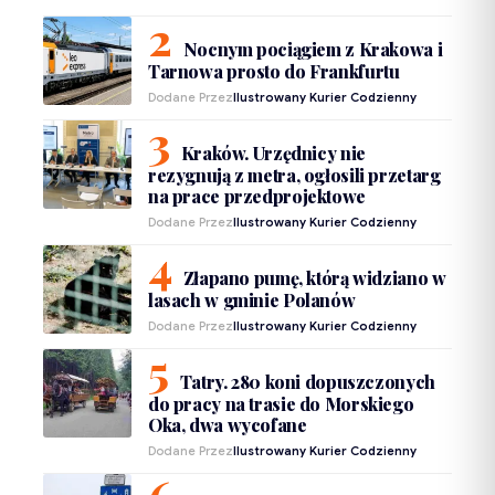
Nocnym pociągiem z Krakowa i
Tarnowa prosto do Frankfurtu
Dodane Przez
Ilustrowany Kurier Codzienny
Kraków. Urzędnicy nie
rezygnują z metra, ogłosili przetarg
na prace przedprojektowe
Dodane Przez
Ilustrowany Kurier Codzienny
Złapano pumę, którą widziano w
lasach w gminie Polanów
Dodane Przez
Ilustrowany Kurier Codzienny
Tatry. 280 koni dopuszczonych
do pracy na trasie do Morskiego
Oka, dwa wycofane
Dodane Przez
Ilustrowany Kurier Codzienny