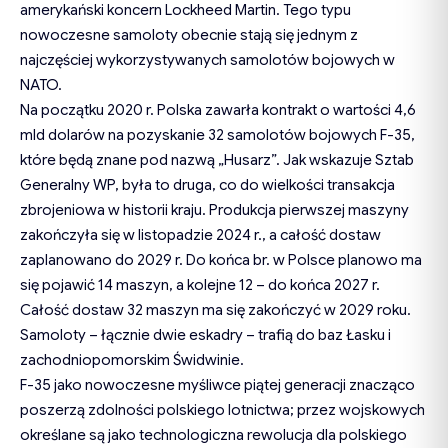
amerykański koncern Lockheed Martin. Tego typu
nowoczesne samoloty obecnie stają się jednym z
najczęściej wykorzystywanych samolotów bojowych w
NATO.
Na początku 2020 r. Polska zawarła kontrakt o wartości 4,6
mld dolarów na pozyskanie 32 samolotów bojowych F-35,
które będą znane pod nazwą „Husarz”. Jak wskazuje Sztab
Generalny WP, była to druga, co do wielkości transakcja
zbrojeniowa w historii kraju. Produkcja pierwszej maszyny
zakończyła się w listopadzie 2024 r., a całość dostaw
zaplanowano do 2029 r. Do końca br. w Polsce planowo ma
się pojawić 14 maszyn, a kolejne 12 – do końca 2027 r.
Całość dostaw 32 maszyn ma się zakończyć w 2029 roku.
Samoloty – łącznie dwie eskadry – trafią do baz Łasku i
zachodniopomorskim Świdwinie.
F-35 jako nowoczesne myśliwce piątej generacji znacząco
poszerzą zdolności polskiego lotnictwa; przez wojskowych
określane są jako technologiczna rewolucja dla polskiego