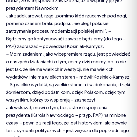
Dodał, że w tej sprawie zawsze znajdzie wspólny język z
prezydentem Nawrockim.
Jak zadeklarował, rząd „pomimo kłód rzucanych pod nogi,
pomimo czasem braku podpisu, nie uległ pokusie
zatrzymania procesu modernizacji polskiej armii”. –
Będziemy go kontynuować i zawsze będziemy (do tego –
PAP) zapraszać – powiedział Kosiniak-Kamysz.
– Moim zadaniem, jako wicepremiera rządu, jest powiedzieć
o naszych działaniach i o tym, co my dziś robimy, bo to nie
jest tak, że nie ma wielkich inwestycji, nie ma wielkich
wydatków i nie ma wielkich starań – mówił Kosiniak-Kamysz.
– Są wielkie wydatki, są wielkie starania i są dokonania, dzięki
żołnierzom, dzięki podatnikom, dzięki Polakom, dzięki tym
wszystkim, którzy to wspierają – zaznaczył.
Jak wskazał, mówi o tym, bo „ostrość spojrzenia
prezydenta (Karola Nawrockiego – przyp. PAP) na minione
czasy – pewnie z racji tego, że jest historykiem, ale pewnie
też z sympatii politycznych – jest większa dla poprzedniego