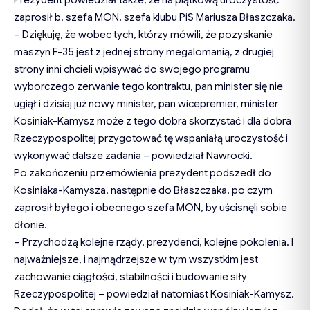
zaprosił b. szefa MON, szefa klubu PiS Mariusza Błaszczaka.
– Dziękuję, że wobec tych, którzy mówili, że pozyskanie
maszyn F-35 jest z jednej strony megalomanią, z drugiej
strony inni chcieli wpisywać do swojego programu
wyborczego zerwanie tego kontraktu, pan minister się nie
ugiął i dzisiaj już nowy minister, pan wicepremier, minister
Kosiniak-Kamysz może z tego dobra skorzystać i dla dobra
Rzeczypospolitej przygotować tę wspaniałą uroczystość i
wykonywać dalsze zadania – powiedział Nawrocki.
Po zakończeniu przemówienia prezydent podszedł do
Kosiniaka-Kamysza, następnie do Błaszczaka, po czym
zaprosił byłego i obecnego szefa MON, by uścisnęli sobie
dłonie.
– Przychodzą kolejne rządy, prezydenci, kolejne pokolenia. I
najważniejsze, i najmądrzejsze w tym wszystkim jest
zachowanie ciągłości, stabilności i budowanie siły
Rzeczypospolitej – powiedział natomiast Kosiniak-Kamysz.