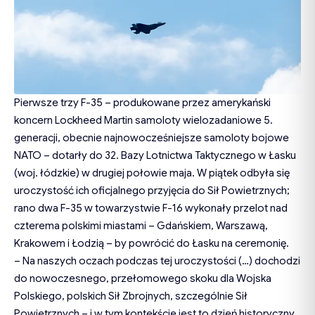
Pierwsze trzy F-35 – produkowane przez amerykański
koncern Lockheed Martin samoloty wielozadaniowe 5.
generacji, obecnie najnowocześniejsze samoloty bojowe
NATO – dotarły do 32. Bazy Lotnictwa Taktycznego w Łasku
(woj. łódzkie) w drugiej połowie maja. W piątek odbyła się
uroczystość ich oficjalnego przyjęcia do Sił Powietrznych;
rano dwa F-35 w towarzystwie F-16 wykonały przelot nad
czterema polskimi miastami – Gdańskiem, Warszawą,
Krakowem i Łodzią – by powrócić do Łasku na ceremonię.
– Na naszych oczach podczas tej uroczystości (…) dochodzi
do nowoczesnego, przełomowego skoku dla Wojska
Polskiego, polskich Sił Zbrojnych, szczególnie Sił
Powietrznych – i w tym kontekście jest to dzień historyczny