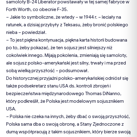
samoloty B-24 Liberator powstawały w tej samej fabryce w
Forth Worth, co obecnie F-35.
– Jakie to symboliczne, że wtedy – w 1944 r. – leciały na
ratunek, a dzisiaj przybyły z Teksasu, żeby bronić polskiego
nieba – powiedział.
– To jest piękna kontynuacja, piękna karta historii budowana
po to, żeby pokazać, że ten sojusz jest silniejszy niż
cokolwiek innego. Mijają pokolenia, zmieniają się samoloty,
ale sojusz polsko-amerykański jest silny, trwały i ma przed
sobą wielką przyszłość – podsumował.
Do historycznej przyjaźni polsko-amerykańskiej odniósł się
także podsekretarz stanu USA ds. kontroli zbrojeń i
bezpieczeństwa międzynarodowego Thomas DiNanno,
który podkreślił, że Polska jest modelowym sojusznikiem
USA.
– Polska nie czeka na innych, żeby dbać o swoją przyszłość,
Polska sama dba o swoją obronę, a Stany Zjednoczone z
dumą współpracują z takim sojusznikiem, który bierze swoją