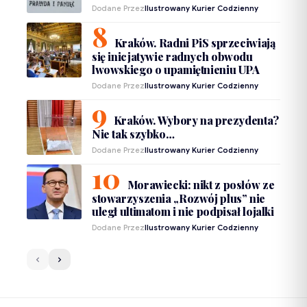
Dodane Przez
Ilustrowany Kurier Codzienny
Kraków. Radni PiS sprzeciwiają
się inicjatywie radnych obwodu
lwowskiego o upamiętnieniu UPA
Dodane Przez
Ilustrowany Kurier Codzienny
Kraków. Wybory na prezydenta?
Nie tak szybko…
Dodane Przez
Ilustrowany Kurier Codzienny
Morawiecki: nikt z posłów ze
stowarzyszenia „Rozwój plus” nie
uległ ultimatom i nie podpisał lojalki
Dodane Przez
Ilustrowany Kurier Codzienny