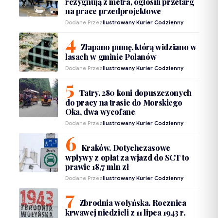
rezygnują z metra, ogłosili przetarg
na prace przedprojektowe
Dodane Przez
Ilustrowany Kurier Codzienny
Złapano pumę, którą widziano w
lasach w gminie Polanów
Dodane Przez
Ilustrowany Kurier Codzienny
Tatry. 280 koni dopuszczonych
do pracy na trasie do Morskiego
Oka, dwa wycofane
Dodane Przez
Ilustrowany Kurier Codzienny
Kraków. Dotychczasowe
wpływy z opłat za wjazd do SCT to
prawie 18,7 mln zł
Dodane Przez
Ilustrowany Kurier Codzienny
Zbrodnia wołyńska. Rocznica
krwawej niedzieli z 11 lipca 1943 r.