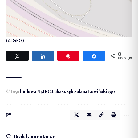
(AI GEG)
0
Tweetuj
Udostępnij
Przypnij
Udostępnij
UDOSTĘPNIEŃ
Tagi
budowa S7
IKC
Łukasz sęk
zalana Łowińskiego
Brak komentarzy