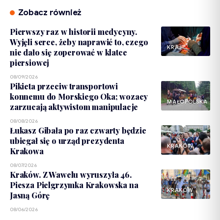
Zobacz również
Pierwszy raz w historii medycyny.
Wyjęli serce, żeby naprawić to, czego
KRAJ
nie dało się zoperować w klatce
piersiowej
08/09/2026
Pikieta przeciw transportowi
konnemu do Morskiego Oka; wozacy
MAŁOPOLSKA
zarzucają aktywistom manipulacje
08/08/2026
Łukasz Gibała po raz czwarty będzie
ubiegał się o urząd prezydenta
KRAKÓW
Krakowa
08/07/2026
Kraków. Z Wawelu wyruszyła 46.
Piesza Pielgrzymka Krakowska na
KRAKÓW
Jasną Górę
08/06/2026