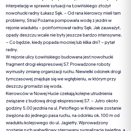
interpelację w sprawie sytuacji na Łowińskiego złożył
nowohucki radny Łukasz Sęk. – Od rana kierowcy mieli tam
problemy, Straż Pożarna pompowała wodę z jezdni w
rejonie wiaduktu – poinformował radny Sęk. Jak zauważył,
opady deszczu wcale nie były jeszcze bardzo intensywne.
– Co będzie, kiedy popada mocniej lub kilka dni? – pytał
radny.
W rejonie ulicy Łowińskiego budowana jest nowohucki
fragment drogi ekspresowej S7. Prowadzone roboty
wymusiły zmianę organizacji ruchu. Niewielki odcinek drogi
tymczasowej znajduje się we wgłębieniu, w którym przy
deszczu gromadzi się woda.
Kierowców w Nowej Hucie czekają kolejne utrudnienia
związane z budową drogi ekspresowej S7. – Jutro około
godziny 5.00 jezdnia na ul. Petofiego w Krakowie zostanie
zwężona do jednego pasa ruchu, na odcinku ok. 100 m od
wiaduktu kolejowego do ul. Jagiełły. Wprowadzony
zostanie ruch wahadłowy sterowany sygnalizacją świetlną, a