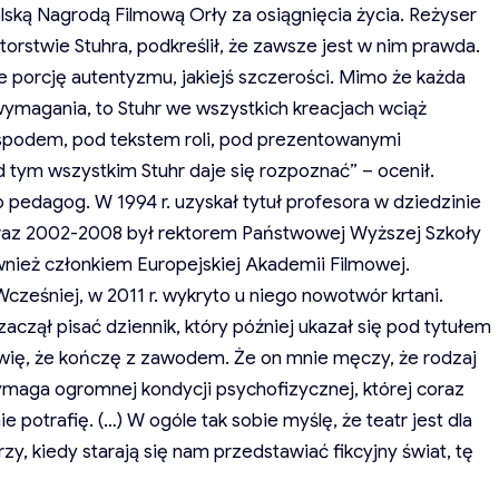
lską Nagrodą Filmową Orły za osiągnięcia życia. Reżyser
rstwie Stuhra, podkreślił, że zawsze jest w nim prawda.
e porcję autentyzmu, jakiejś szczerości. Mimo że każda
e wymagania, to Stuhr we wszystkich kreacjach wciąż
spodem, pod tekstem roli, pod prezentowanymi
tym wszystkim Stuhr daje się rozpoznać” – ocenił.
o pedagog. W 1994 r. uzyskał tytuł profesora w dziedzinie
 oraz 2002-2008 był rektorem Państwowej Wyższej Szkoły
ównież członkiem Europejskiej Akademii Filmowej.
cześniej, w 2011 r. wykryto u niego nowotwór krtani.
aczął pisać dziennik, który później ukazał się pod tytułem
ówię, że kończę z zawodem. Że on mnie męczy, że rodzaj
maga ogromnej kondycji psychofizycznej, której coraz
ie potrafię. (…) W ogóle tak sobie myślę, że teatr jest dla
zy, kiedy starają się nam przedstawiać fikcyjny świat, tę