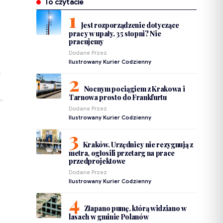
To czytacie
Jest rozporządzenie dotyczące
pracy w upały. 35 stopni? Nie
pracujemy
Dodane Przez
Ilustrowany Kurier Codzienny
Nocnym pociągiem z Krakowa i
Tarnowa prosto do Frankfurtu
Dodane Przez
Ilustrowany Kurier Codzienny
Kraków. Urzędnicy nie rezygnują z
metra, ogłosili przetarg na prace
przedprojektowe
Dodane Przez
Ilustrowany Kurier Codzienny
Złapano pumę, którą widziano w
lasach w gminie Polanów