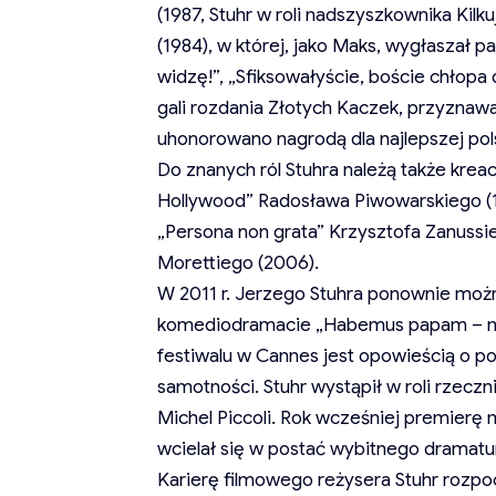
(1987, Stuhr w roli nadszyszkownika Kilkuj
(1984), w której, jako Maks, wygłaszał
widzę!”, „Sfiksowałyście, boście chłopa
gali rozdania Złotych Kaczek, przyznaw
uhonorowano nagrodą dla najlepszej pols
Do znanych ról Stuhra należą także kreacj
Hollywood” Radosława Piwowarskiego (1
„Persona non grata” Krzysztofa Zanuss
Morettiego (2006).
W 2011 r. Jerzego Stuhra ponownie moż
komediodramacie „Habemus papam – mam
festiwalu w Cannes jest opowieścią o 
samotności. Stuhr wystąpił w roli rzecz
Michel Piccoli. Rok wcześniej premierę 
wcielał się w postać wybitnego dramatu
Karierę filmowego reżysera Stuhr rozpo