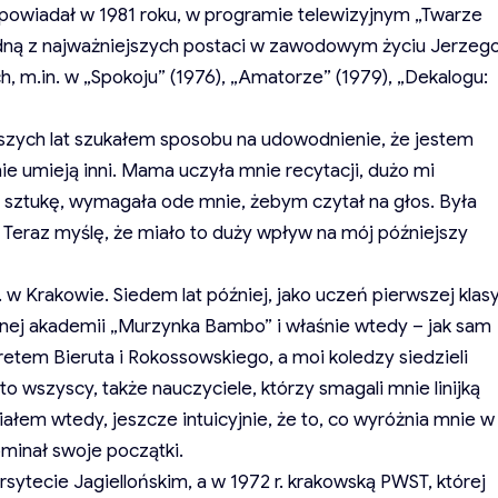
 opowiadał w 1981 roku, w programie telewizyjnym „Twarze
jedną z najważniejszych postaci w zawodowym życiu Jerzeg
ch, m.in. w „Spokoju” (1976), „Amatorze” (1979), „Dekalogu:
szych lat szukałem sposobu na udowodnienie, że jestem
nie umieją inni. Mama uczyła mnie recytacji, dużo mi
 sztukę, wymagała ode mnie, żebym czytał na głos. Była
eraz myślę, że miało to duży wpływ na mój późniejszy
r. w Krakowie. Siedem lat później, jako uczeń pierwszej klas
nej akademii „Murzynka Bambo” i właśnie wtedy – jak sam
tretem Bieruta i Rokossowskiego, a moi koledzy siedzieli
to wszyscy, także nauczyciele, którzy smagali mnie linijką
iałem wtedy, jeszcze intuicyjnie, że to, co wyróżnia mnie w
ominał swoje początki.
rsytecie Jagiellońskim, a w 1972 r. krakowską PWST, której