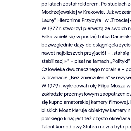
po latach został rektorem. Po studiach 
Modrzejewskiej w Krakowie. Już wcześniej
Laurę” Hieronima Przybyła i w „Trzeciej
W 1977 r. stworzył pierwszą ze swoich n
Falka wcielił się w postać Lutka Daniela
bezwzględnie dąży do osiągnięcia życio
nawet najbliższych przyjaciół – „stał s
stabilizacji+” – pisał na łamach „Polityk
Człowieka dwuznacznego moralnie – po
w dramacie „Bez znieczulenia” w reżyser
W 1979 r. wykreował rolę Filipa Mosza 
zakładzie przemysłowym zaopatrzenio
się kupno amatorskiej kamery filmowej
bliskich Mosz kieruje obiektyw kamery na
polskiego kina; jest też często określa
Talent komediowy Stuhra można było pod