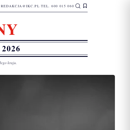
REDAKCJA@IKC.PL
·
TEL. 600 015 060
NY
2026
łego kraju.