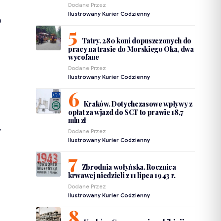
Dodane Przez
Ilustrowany Kurier Codzienny
o
Tatry. 280 koni dopuszczonych do
pracy na trasie do Morskiego Oka, dwa
wycofane
Dodane Przez
Ilustrowany Kurier Codzienny
Kraków. Dotychczasowe wpływy z
opłat za wjazd do SCT to prawie 18,7
mln zł
y
Dodane Przez
Ilustrowany Kurier Codzienny
Zbrodnia wołyńska. Rocznica
krwawej niedzieli z 11 lipca 1943 r.
Dodane Przez
Ilustrowany Kurier Codzienny