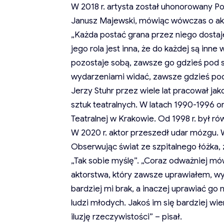
W 2018 r. artysta został uhonorowany Po
Janusz Majewski, mówiąc wówczas o akto
„Każda postać grana przez niego dostaj
jego rola jest inna, że do każdej są inn
pozostaje sobą, zawsze go gdzieś pod 
wydarzeniami widać, zawsze gdzieś pod 
Jerzy Stuhr przez wiele lat pracował jak
sztuk teatralnych. W latach 1990-1996
Teatralnej w Krakowie. Od 1998 r. był r
W 2020 r. aktor przeszedł udar mózgu. W
Obserwując świat ze szpitalnego łóżka, z
„Tak sobie myślę”. „Coraz odważniej m
aktorstwa, który zawsze uprawiałem, wy
bardziej mi brak, a inaczej uprawiać go n
ludzi młodych. Jakoś im się bardziej wier
iluzję rzeczywistości” – pisał.