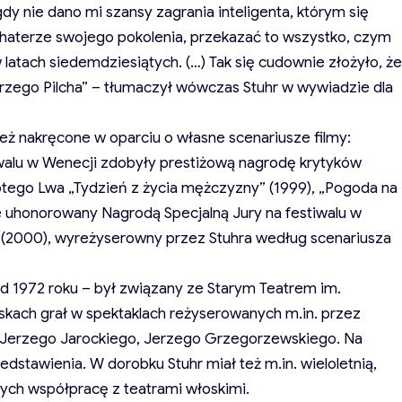
dy nie dano mi szansy zagrania inteligenta, którym się
haterze swojego pokolenia, przekazać to wszystko, czym
 latach siedemdziesiątych. (…) Tak się cudownie złożyło, że
zego Pilcha” – tłumaczył wówczas Stuhr w wywiadzie dla
eż nakręcone w oparciu o własne scenariusze filmy:
tiwalu w Wenecji zdobyły prestiżową nagrodę krytyków
tego Lwa „Tydzień z życia mężczyzny” (1999), „Pogoda na
że uhonorowany Nagrodą Specjalną Jury na festiwalu w
(2000), wyreżyserowny przez Stuhra według scenariusza
 od 1972 roku – był związany ze Starym Teatrem im.
kach grał w spektaklach reżyserowanych m.in. przez
 Jerzego Jarockiego, Jerzego Grzegorzewskiego. Na
dstawienia. W dorobku Stuhr miał też m.in. wieloletnią,
ych współpracę z teatrami włoskimi.