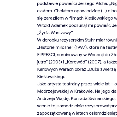
podstawie powieści Jerzego Pilcha. „Nig
czułem. Chciałem opowiedzieć (…) o bo
się zaraziłem w filmach Kieślowskiego w
Witold Adamek podsunął mi powieść Jer
„Życia Warszawy”.
W dorobku reżyserskim Stuhr miał równi
„Historie miłosne” (1997), które na fes
FIPRESCI, nominowany w Wenecji do Zło
jutro” (2003) i „Korowód” (2007), a tak
Karlowych Warach obraz „Duże zwierzę 
Kieślowskiego.
Jako artysta teatralny przez wiele lat –
Modrzejewskiej w Krakowie. Na jego des
Andrzeja Wajdę, Konrada Swinarskiego,
scenie tej samodzielnie reżyserował prze
zapoczątkowaną w latach osiemdziesiąt