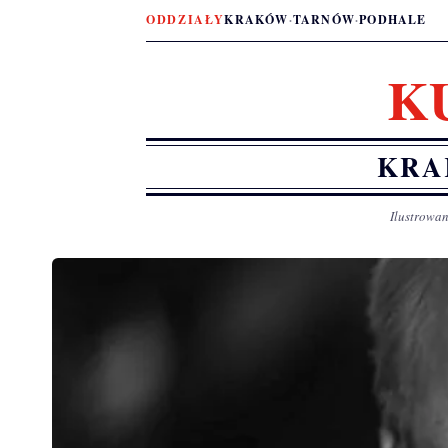
ODDZIAŁY
KRAKÓW
·
TARNÓW
·
PODHALE
K
KRA
Ilustrowan