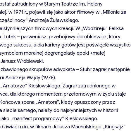
został zatrudniony w Starym Teatrze im. Heleny
, w 1971 r., pojawił się jako aktor filmowy w „Milionie za
 części nocy” Andrzeja Żuławskiego.
ajsłynniejszych filmowych kreacji. W „Wodzireju” Feliksa
ka. Lutek – parweniusz, przebojowy dorobkiewicz, który
wego sukcesu, a dla kariery gotów jest poświęcić wszystko
ię symbolem moralnej degrengolady epoki +małej
i” Janusz Wróblewski.
zbawionego skrupułów adwokata – Stuhr zagrał następnie
ii Andrzeja Wajdy (1978).
w „Amatorze” Kieślowskiego. Zagrał zatrudnionego w
wca, dla którego momentem przełomowym w życiu staje
. Końcowa scena „Amatora”, kiedy opuszczony przez
 siebie samego, należy do najsłynniejszych w historii
na jako „manifest programowy” Kieślowskiego.
ziwiać m.in. w filmach Juliusza Machulskiego „Kingsajz”