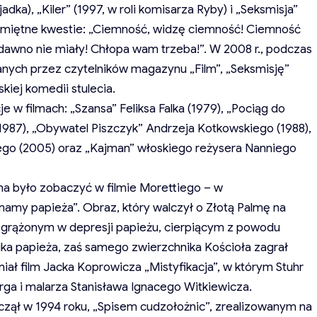
adka), „Kiler” (1997, w roli komisarza Ryby) i „Seksmisja”
 pamiętne kwestie: „Ciemność, widzę ciemność! Ciemność
 dawno nie miały! Chłopa wam trzeba!”. W 2008 r., podczas
anych przez czytelników magazynu „Film”, „Seksmisję”
kiej komedii stulecia.
e w filmach: „Szansa” Feliksa Falka (1979), „Pociąg do
987), „Obywatel Piszczyk” Andrzeja Kotkowskiego (1988),
iego (2005) oraz „Kajman” włoskiego reżysera Nanniego
na było zobaczyć w filmie Morettiego – w
y papieża”. Obraz, który walczył o Złotą Palmę na
pogrążonym w depresji papieżu, cierpiącym z powodu
nika papieża, zaś samego zwierzchnika Kościoła zagrał
miał film Jacka Koprowicza „Mistyfikacja”, w którym Stuhr
rga i malarza Stanisława Ignacego Witkiewicza.
czął w 1994 roku, „Spisem cudzołożnic”, zrealizowanym na