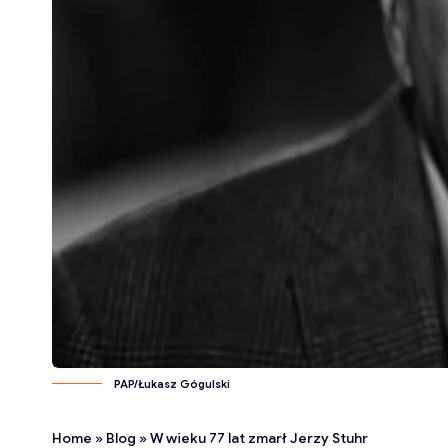
PAP/Łukasz Gógulski
Home
»
Blog
»
W wieku 77 lat zmarł Jerzy Stuhr