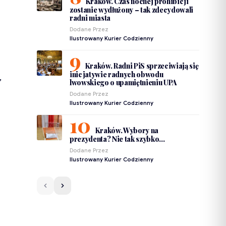
Kraków. Czas nocnej prohibicji
zostanie wydłużony – tak zdecydowali
radni miasta
Dodane Przez
Ilustrowany Kurier Codzienny
Kraków. Radni PiS sprzeciwiają się
inicjatywie radnych obwodu
,
lwowskiego o upamiętnieniu UPA
Dodane Przez
Ilustrowany Kurier Codzienny
Kraków. Wybory na
prezydenta? Nie tak szybko…
Dodane Przez
Ilustrowany Kurier Codzienny