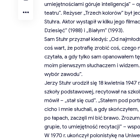
umiejętnościami góruje inteligencja” –
teatru”. Reżyser „Trzech kolorów” był 
Stuhra. Aktor wystąpił w kilku jego filma
Dziesięć” (1988) i „Białym” (1993).
Sam Stuhr przyznał kiedyś: „Od najmłod
coś wart, że potrafię zrobić coś, czego 
czytała, a gdy tylko sam opanowałem tę
moim pierwszym słuchaczem i widzem. T
wybór zawodu”.
Jerzy Stuhr urodził się 18 kwietnia 1947 
szkoły podstawowej, recytował na szkol
mówił – „stał się cud”. „Stałem pod por
cicho i mnie słuchali, a gdy skończyłem, 
po łapach, zaczęli mi bić brawo. Zrozum
grupie, to umiejętność recytacji” – wsp
W 1970 r. ukończył polonistykę na Uniwe