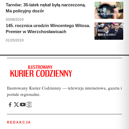
Tarnów: 35-latek nękał byłą narzeczoną.
BEZ
Ma policyjny dozór
KATEGORII
05/08/2019
145. rocznica urodzin Wincentego Witosa.
BEZ
Premier w Wierzchosławicach
KATEGORII
01/20/2019
Ilustrowany Kurier Codzienny — telewizja internetowa, gazeta i
portale regionalne.
REDAKCJA