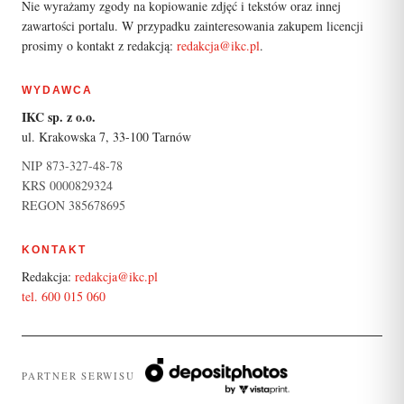
Nie wyrażamy zgody na kopiowanie zdjęć i tekstów oraz innej
zawartości portalu. W przypadku zainteresowania zakupem licencji
prosimy o kontakt z redakcją:
redakcja@ikc.pl
.
WYDAWCA
IKC sp. z o.o.
ul. Krakowska 7, 33-100 Tarnów
NIP 873-327-48-78
KRS 0000829324
REGON 385678695
KONTAKT
Redakcja:
redakcja@ikc.pl
tel. 600 015 060
PARTNER SERWISU