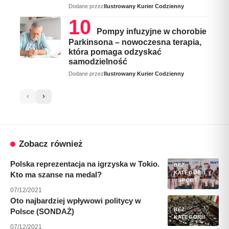
Dodane przez
Ilustrowany Kurier Codzienny
Pompy infuzyjne w chorobie
Parkinsona – nowoczesna terapia,
która pomaga odzyskać
samodzielność
Dodane przez
Ilustrowany Kurier Codzienny
Zobacz również
Polska reprezentacja na igrzyska w Tokio.
BEZ
KATEGORII
Kto ma szanse na medal?
SPORT
07/12/2021
Oto najbardziej wpływowi politycy w
BEZ
Polsce (SONDAŻ)
KATEGORII
07/12/2021