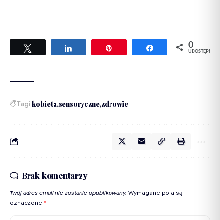
0
Tweetuj
Udostępnij
Przypnij
Udostępnij
UDOSTĘPNIEŃ
Tagi
kobieta
sensoryczne
zdrowie
Brak komentarzy
Twój adres email nie zostanie opublikowany.
Wymagane pola są
oznaczone
*