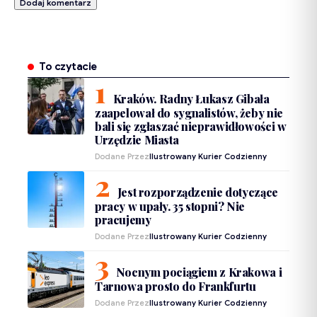
To czytacie
Kraków. Radny Łukasz Gibała
zaapelował do sygnalistów, żeby nie
bali się zgłaszać nieprawidłowości w
Urzędzie Miasta
Dodane Przez
Ilustrowany Kurier Codzienny
Jest rozporządzenie dotyczące
pracy w upały. 35 stopni? Nie
pracujemy
Dodane Przez
Ilustrowany Kurier Codzienny
Nocnym pociągiem z Krakowa i
Tarnowa prosto do Frankfurtu
Dodane Przez
Ilustrowany Kurier Codzienny