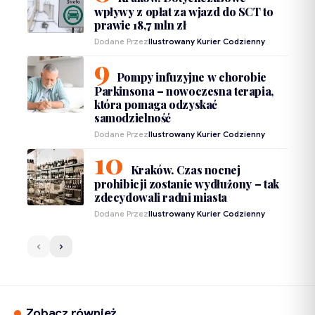
wpływy z opłat za wjazd do SCT to
prawie 18,7 mln zł
Dodane Przez
Ilustrowany Kurier Codzienny
Pompy infuzyjne w chorobie
Parkinsona – nowoczesna terapia,
która pomaga odzyskać
samodzielność
Dodane Przez
Ilustrowany Kurier Codzienny
Kraków. Czas nocnej
prohibicji zostanie wydłużony – tak
zdecydowali radni miasta
Dodane Przez
Ilustrowany Kurier Codzienny
Zobacz również