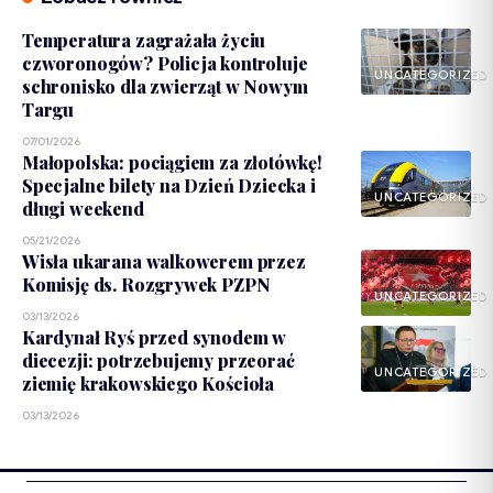
Temperatura zagrażała życiu
czworonogów? Policja kontroluje
UNCATEGORIZED
schronisko dla zwierząt w Nowym
Targu
07/01/2026
Małopolska: pociągiem za złotówkę!
Specjalne bilety na Dzień Dziecka i
UNCATEGORIZED
długi weekend
05/21/2026
Wisła ukarana walkowerem przez
Komisję ds. Rozgrywek PZPN
UNCATEGORIZED
03/13/2026
Kardynał Ryś przed synodem w
diecezji: potrzebujemy przeorać
UNCATEGORIZED
ziemię krakowskiego Kościoła
03/13/2026