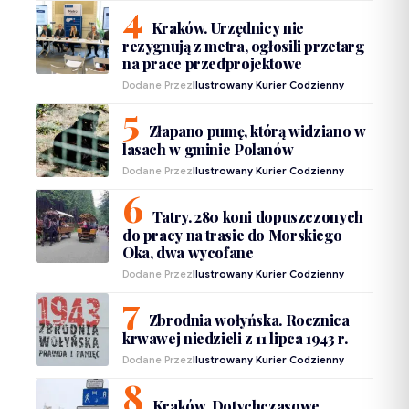
Kraków. Urzędnicy nie
rezygnują z metra, ogłosili przetarg
na prace przedprojektowe
Dodane Przez
Ilustrowany Kurier Codzienny
Złapano pumę, którą widziano w
lasach w gminie Polanów
Dodane Przez
Ilustrowany Kurier Codzienny
Tatry. 280 koni dopuszczonych
do pracy na trasie do Morskiego
Oka, dwa wycofane
Dodane Przez
Ilustrowany Kurier Codzienny
Zbrodnia wołyńska. Rocznica
krwawej niedzieli z 11 lipca 1943 r.
Dodane Przez
Ilustrowany Kurier Codzienny
Kraków. Dotychczasowe