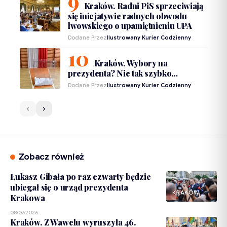
Kraków. Radni PiS sprzeciwiają
się inicjatywie radnych obwodu
lwowskiego o upamiętnieniu UPA
Dodane Przez
Ilustrowany Kurier Codzienny
Kraków. Wybory na
prezydenta? Nie tak szybko…
Dodane Przez
Ilustrowany Kurier Codzienny
Zobacz również
Łukasz Gibała po raz czwarty będzie
ubiegał się o urząd prezydenta
KRAKÓW
Krakowa
08/07/2026
Kraków. Z Wawelu wyruszyła 46.