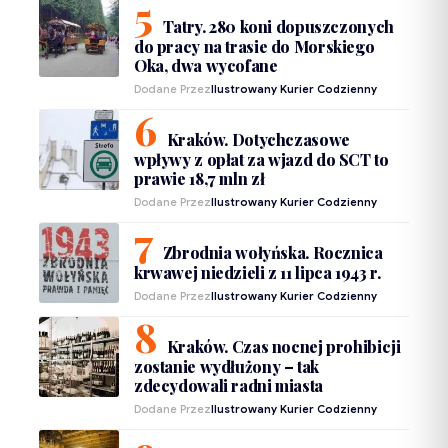
Tatry. 280 koni dopuszczonych
do pracy na trasie do Morskiego
Oka, dwa wycofane
Dodane Przez
Ilustrowany Kurier Codzienny
Kraków. Dotychczasowe
wpływy z opłat za wjazd do SCT to
prawie 18,7 mln zł
Dodane Przez
Ilustrowany Kurier Codzienny
Zbrodnia wołyńska. Rocznica
krwawej niedzieli z 11 lipca 1943 r.
Dodane Przez
Ilustrowany Kurier Codzienny
Kraków. Czas nocnej prohibicji
zostanie wydłużony – tak
zdecydowali radni miasta
Dodane Przez
Ilustrowany Kurier Codzienny