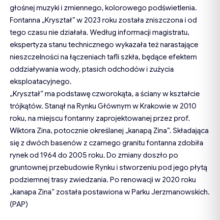
głośnej muzyki i zmiennego, kolorowego podświetlenia.
Fontanna „Kryształ” w 2023 roku została zniszczona i od
tego czasu nie działała. Według informacji magistratu,
ekspertyza stanu technicznego wykazała też narastające
nieszczelności na łączeniach tafli szkła, będące efektem
oddziaływania wody, ptasich odchodów i zużycia
eksploatacyjnego.
„Kryształ” ma podstawę czworokąta, a ściany w kształcie
trójkątów. Stanął na Rynku Głównym w Krakowie w 2010
roku, na miejscu fontanny zaprojektowanej przez prof.
Wiktora Zina, potocznie określanej „kanapą Zina”. Składająca
się z dwóch basenów z czarnego granitu fontanna zdobiła
rynek od 1964 do 2005 roku. Do zmiany doszło po
gruntownej przebudowie Rynku i stworzeniu pod jego płytą
podziemnej trasy zwiedzania. Po renowacji w 2020 roku
„kanapa Zina” została postawiona w Parku Jerzmanowskich.
(PAP)