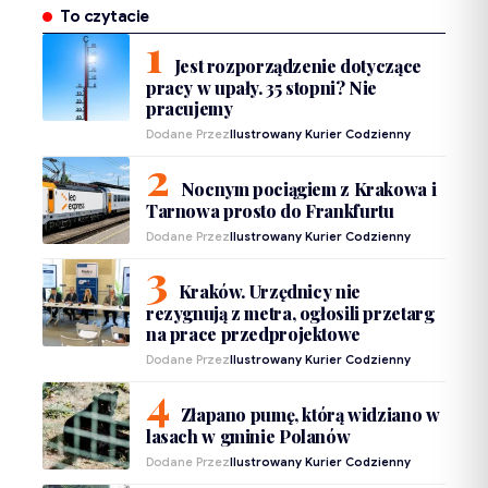
To czytacie
Jest rozporządzenie dotyczące
pracy w upały. 35 stopni? Nie
pracujemy
Dodane Przez
Ilustrowany Kurier Codzienny
Nocnym pociągiem z Krakowa i
Tarnowa prosto do Frankfurtu
Dodane Przez
Ilustrowany Kurier Codzienny
Kraków. Urzędnicy nie
rezygnują z metra, ogłosili przetarg
na prace przedprojektowe
Dodane Przez
Ilustrowany Kurier Codzienny
Złapano pumę, którą widziano w
lasach w gminie Polanów
Dodane Przez
Ilustrowany Kurier Codzienny