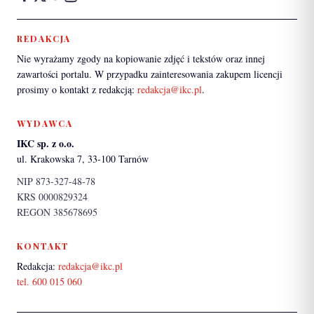
REDAKCJA
Nie wyrażamy zgody na kopiowanie zdjęć i tekstów oraz innej
zawartości portalu. W przypadku zainteresowania zakupem licencji
prosimy o kontakt z redakcją:
redakcja@ikc.pl
.
WYDAWCA
IKC sp. z o.o.
ul. Krakowska 7, 33-100 Tarnów
NIP 873-327-48-78
KRS 0000829324
REGON 385678695
KONTAKT
Redakcja:
redakcja@ikc.pl
tel. 600 015 060