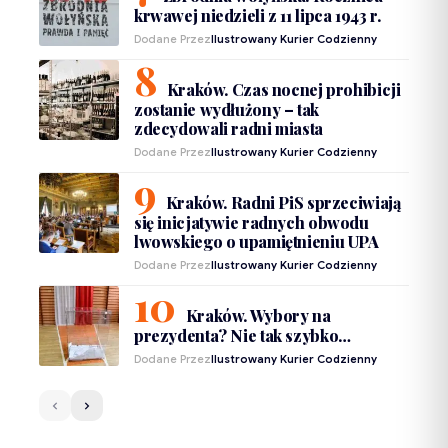
krwawej niedzieli z 11 lipca 1943 r.
Dodane Przez
Ilustrowany Kurier Codzienny
Kraków. Czas nocnej prohibicji
zostanie wydłużony – tak
zdecydowali radni miasta
Dodane Przez
Ilustrowany Kurier Codzienny
Kraków. Radni PiS sprzeciwiają
się inicjatywie radnych obwodu
lwowskiego o upamiętnieniu UPA
Dodane Przez
Ilustrowany Kurier Codzienny
Kraków. Wybory na
prezydenta? Nie tak szybko…
Dodane Przez
Ilustrowany Kurier Codzienny