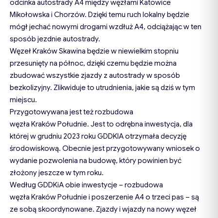
odcinka autostrady A4 między węzłami Katowice
Mikołowska i Chorzów. Dzięki temu ruch lokalny będzie
mógł jechać nowymi drogami wzdłuż A4, odciążając w ten
sposób jezdnie autostrady.
Węzeł Kraków Skawina będzie w niewielkim stopniu
przesunięty na północ, dzięki czemu będzie można
zbudować wszystkie zjazdy z autostrady w sposób
bezkolizyjny. Zlikwiduje to utrudnienia, jakie są dziś w tym
miejscu.
Przygotowywana jest też rozbudowa
węzła Kraków Południe. Jest to odrębna inwestycja, dla
której w grudniu 2023 roku GDDKIA otrzymała decyzję
środowiskową. Obecnie jest przygotowywany wniosek o
wydanie pozwolenia na budowę, który powinien być
złożony jeszcze w tym roku.
Według GDDKiA obie inwestycje – rozbudowa
węzła Kraków Południe i poszerzenie A4 o trzeci pas – są
ze sobą skoordynowane. Zjazdy i wjazdy na nowy węzeł