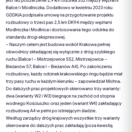
jest też poszerzenie 2,9 km odcinka S52 między węzłami
Balice I i Modlniczka. Dodatkowo w kwietniu 2023 roku
GDDKiA podpisała umowę na przygotowanie projektu
rozbudowy o trzeci pas 2,5 km DK94 między węzłami
Modlniczka i Modlnica i dostosowania tego odcinka do
standardu drogi ekspresowej.
– Naszym celem jest budowa wokół Krakowa pełnej
obwodnicy składającej się wyłącznie z dróg szybkiego
ruchu (Balice I – Mistrzejowice S52, Mistrzejowice –
Bieżanów S7, Balice I – Bieżanów A4). Po zakończeniu
rozbudowy, każdy odcinek krakowskiego ringu będzie miał
trzy pasy ruchu w każdym kierunku – zapowiedział Michna.
Do dalszych prac projektowych skierowano trzy warianty:
dwa (warianty W2 i W3) biegnące na zachód od stopnia
wodnego Kościuszko oraz jeden (wariant W4) zakładający
rozbudowę A4 w pełni po istniejącym śladzie.
Według zarządcy dróg krajowych wszystkie trzy warianty
skierowane do dalszych prac zakładają (poza kwestią