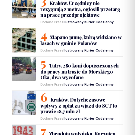
Kraków. Urzędnicy nie
rezygnują z metra, ogłosili przetarg
na prace przedprojektowe
Dodane Przez
Ilustrowany Kurier Codzienny
Złapano pumę, którą widziano w
lasach w gminie Polanów
Dodane Przez
Ilustrowany Kurier Codzienny
Tatry. 280 koni dopuszczonych
do pracy na trasie do Morskiego
Oka, dwa wycofane
Dodane Przez
Ilustrowany Kurier Codzienny
Kraków. Dotychczasowe
wpływy z opłat za wjazd do SCT to
prawie 18,7 mln zł
Dodane Przez
Ilustrowany Kurier Codzienny
Zbrodnia wołyńska. Rocznica