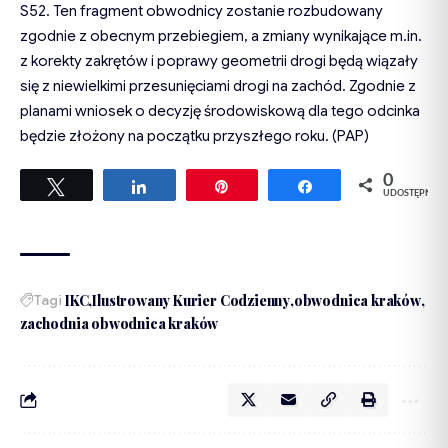
S52. Ten fragment obwodnicy zostanie rozbudowany
zgodnie z obecnym przebiegiem, a zmiany wynikające m.in.
z korekty zakrętów i poprawy geometrii drogi będą wiązały
się z niewielkimi przesunięciami drogi na zachód. Zgodnie z
planami wniosek o decyzję środowiskową dla tego odcinka
będzie złożony na początku przyszłego roku. (PAP)
0
Tweetuj
Udostępnij
Przypnij
Udostępnij
UDOSTĘPNIEŃ
Tagi
IKC
Ilustrowany Kurier Codzienny
obwodnica kraków
zachodnia obwodnica kraków