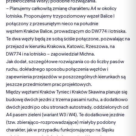
przekroczenia Wisły) podobne rozwiązania.
– Planujemy całkowitą zmianę charakteru A4 w okolicy
lotniska. Proponujemy trzypoziomowy węzeł Balice I
połączony z przesuniętym nieco na południe
węzłem Kraków Balice, prowadzącym do DW774 i lotniska.
Te dwa węzły będą ze sobą ściśle połączone, pozwalając na
przejazd w kierunku Krakowa, Katowic, Rzeszowa, na
DW774 i na lotnisko – zapowiedział Michna.
Jak dodał, szczegółowe rozwiązania co do liczby pasów
ruchu, dokładnego sposobu połączenia węzłów i
zapewnienia przejazdów w poszczególnych kierunkach są
jeszcze przedmiotem prac projektowych.
Między węzłami Kraków Tyniec i Kraków Skawina planuje się
budowę dwóch jezdni z trzema pasami ruchu, a dodatkowo
dwóch jezdni po obu stronach autostrady, oddzielonych od
A4 pasem zieleni (wariant W3 i W4). Te dodatkowe jezdnie
(tzw. zbierająco-rozprowadzające) miałyby podobny
charakter, jak w przypadku funkcjonującego na Śląsku