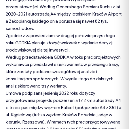
przepustowości. Według Generalnego Pomiaru Ruchu z lat
2020-2021 autostradą A4 między lotniskiem Kraków Airport
a Zakopianką każdego dnia porusza się nawet 82 tys.
samochodów.
Zgodnie z zapowiedziami w drugiej połowie przyszłego
roku GDDKiA planuje złożyć wniosek o wydanie decyzji
środowiskowej dla tej inwestycji.
Według przedstawiciela GDDKiA w toku prac projektowych
wykonawca przedstawił sześć wariantów przebiegu trasy,
które zostały poddane szczegółowej analizie i
konsultacjom społecznych. W wyniku tego do dalszych
analiz skierowano trzy warianty.
Umowa podpisana jesienią 2022 roku dotyczy
przygotowania projektu poszerzenia 17,2 km autostrady A4
o trzeci pas między węzłem Balice I (połączenie A4 z S52) a
ul. Kąpielową (tuż za węzłem Kraków Południe, jadąc w
kierunku Rzeszowa). W ramach tych prac przygotowywane