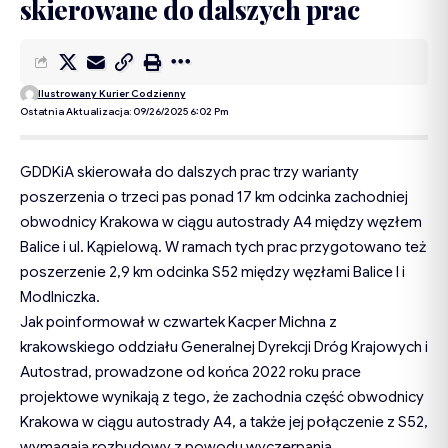
skierowane do dalszych prac
Ilustrowany Kurier Codzienny
Ostatnia Aktualizacja: 09/26/2025 6:02 Pm
GDDKiA skierowała do dalszych prac trzy warianty
poszerzenia o trzeci pas ponad 17 km odcinka zachodniej
obwodnicy Krakowa w ciągu autostrady A4 między węzłem
Balice i ul. Kąpielową. W ramach tych prac przygotowano też
poszerzenie 2,9 km odcinka S52 między węzłami Balice I i
Modlniczka.
Jak
poinformował
w czwartek Kacper Michna z
krakowskiego oddziału Generalnej Dyrekcji Dróg Krajowych i
Autostrad, prowadzone od końca 2022 roku prace
projektowe wynikają z tego, że zachodnia część obwodnicy
Krakowa w ciągu autostrady A4, a także jej połączenie z S52,
wymagają rozbudowy z powodu wyczerpania