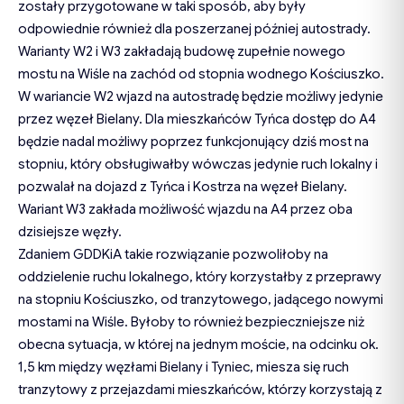
zostały przygotowane w taki sposób, aby były
odpowiednie również dla poszerzanej później autostrady.
Warianty W2 i W3 zakładają budowę zupełnie nowego
mostu na Wiśle na zachód od stopnia wodnego Kościuszko.
W wariancie W2 wjazd na autostradę będzie możliwy jedynie
przez węzeł Bielany. Dla mieszkańców Tyńca dostęp do A4
będzie nadal możliwy poprzez funkcjonujący dziś most na
stopniu, który obsługiwałby wówczas jedynie ruch lokalny i
pozwalał na dojazd z Tyńca i Kostrza na węzeł Bielany.
Wariant W3 zakłada możliwość wjazdu na A4 przez oba
dzisiejsze węzły.
Zdaniem GDDKiA takie rozwiązanie pozwoliłoby na
oddzielenie ruchu lokalnego, który korzystałby z przeprawy
na stopniu Kościuszko, od tranzytowego, jadącego nowymi
mostami na Wiśle. Byłoby to również bezpieczniejsze niż
obecna sytuacja, w której na jednym moście, na odcinku ok.
1,5 km między węzłami Bielany i Tyniec, miesza się ruch
tranzytowy z przejazdami mieszkańców, którzy korzystają z