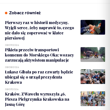
Zobacz również
Pierwszy raz w historii medycyny.
Wyjęli serce, żeby naprawić to, czego
KRAJ
nie dało się zoperować w klatce
piersiowej
08/09/2026
Pikieta przeciw transportowi
konnemu do Morskiego Oka; wozacy
MAŁOPOLSKA
zarzucają aktywistom manipulacje
08/08/2026
Łukasz Gibała po raz czwarty będzie
ubiegał się o urząd prezydenta
KRAKÓW
Krakowa
08/07/2026
Kraków. Z Wawelu wyruszyła 46.
Piesza Pielgrzymka Krakowska na
KRAKÓW
Jasną Górę