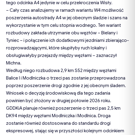
tego odcinka A4 jedynie w celu przekroczenia Wisły.
– Cały czas analizujemy w ramach wariantu W4 możliwość
poszerzenia autostrady A4 w jej obecnym śladzie i szans na
wykorzystanie w tym celu stopnia wodnego. Ten wariant
rozbudowy zakłada utrzymanie obu węzłów – Bielany i
Tyniec – i połączenie ich dodatkowymi jezdniami zbierająco-
rozprowadzającymi, które skupiłyby ruch lokalny i
obsługiwałyby przejazdy między węzłami – zaznaczył
Michna.
Według niego rozbudowa 2,9 km S52 między węzłami
Balice I i Modlniczka o trzeci pas zostanie przeprowadzona
poprzez poszerzenie drogi zgodnie z jej obecnym śladem.
Wniosek o decyzję środowiskową dla tego zadania
powinien być złożony w drugiej połowie 2026 roku.
GDDKiA planuje również poszerzenie o trzeci pas 2,5 km
DK94 między węzłami Modlniczka i Modlnica. Droga
zostanie również dostosowana do standardu drogi
ekspresowej, stając się w przyszłości kolejnym odcinkiem