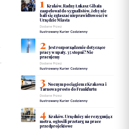
Kraków. Radny Łukasz Gibała
zaapelował do sygnalistów, żeby nie
bali się zgłaszać nieprawidłowości w
Urzędzie Miasta
Dodane Przez
Ilustrowany Kurier Codzienny
Jest rozporządzenie dotyczące
pracy w upały. 35 stopni? Nie
pracujemy
Dodane Przez
Ilustrowany Kurier Codzienny
Nocnym pociągiem z Krakowa i
Tarnowa prosto do Frankfurtu
Dodane Przez
Ilustrowany Kurier Codzienny
Kraków. Urzędnicy nie rezygnują z
metra, ogłosili przetarg na prace
przedprojektowe