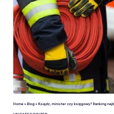
Home
»
Blog
»
Ksiądz, minister czy księgowy? Ranking n