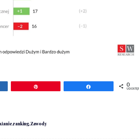
0
ępnij
Przypnij
Udostępnij
UDOSTĘ
żanie
ranking
Zawody