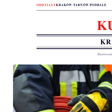
ODDZIAŁY
KRAKÓW
·
TARNÓW
·
PODHALE
K
KR
Ilustrowan