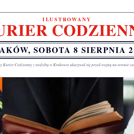
ILUSTROWANY
URIER CODZIEN
AKÓW, SOBOTA 8 SIERPNIA 2
y Kurier Codzienny z siedzibą w Krakowie ukazywał się przed wojną na terenie ca