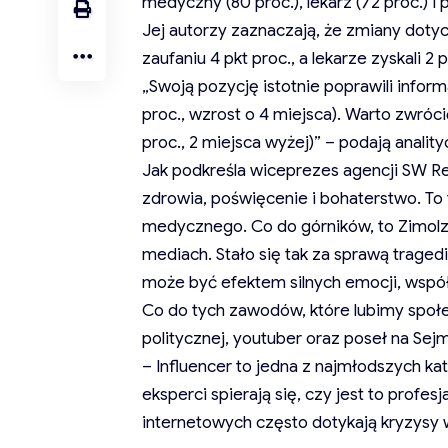
medyczny (80 proc.), lekarz (72 proc.) i 
Jej autorzy zaznaczają, że zmiany dotyc
zaufaniu 4 pkt proc., a lekarze zyskali 2
„Swoją pozycję istotnie poprawili inform
proc., wzrost o 4 miejsca). Warto zwró
proc., 2 miejsca wyżej)” – podają anality
Jak podkreśla wiceprezes agencji SW Res
zdrowia, poświęcenie i bohaterstwo. To 
medycznego. Co do górników, to Zimolz
mediach. Stało się tak za sprawą traged
może być efektem silnych emocji, współc
Co do tych zawodów, które lubimy społecz
politycznej, youtuber oraz poseł na Sejm 
– Influencer to jedna z najmłodszych 
eksperci spierają się, czy jest to profes
internetowych często dotykają kryzysy