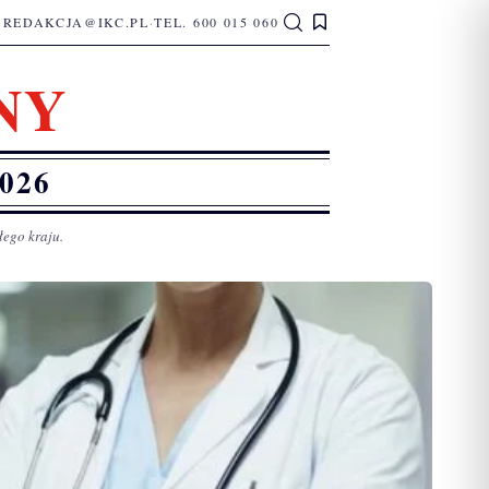
REDAKCJA@IKC.PL
·
TEL. 600 015 060
NY
026
łego kraju.