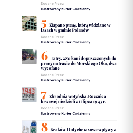
Dodane Przez
Ilustrowany Kurier Codzienny
Złapano pumę, którą widziano w
lasach w gminie Polanów
Dodane Przez
Ilustrowany Kurier Codzienny
Tatry. 280 koni dopuszczonych do
pracy na trasie do Morskiego Oka, dwa
wycofane
Dodane Przez
Ilustrowany Kurier Codzienny
Zbrodnia wołyńska. Rocznica
krwawej niedzieli z 11 lipca 1943 r.
Dodane Przez
Ilustrowany Kurier Codzienny
Kraków. Dotychczasowe wpływy z