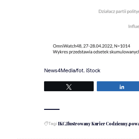
News4Media/fot. iStock
Tweetuj
Udost
Tagi
IKC
Ilustrowany Kurier Codzienny
powa