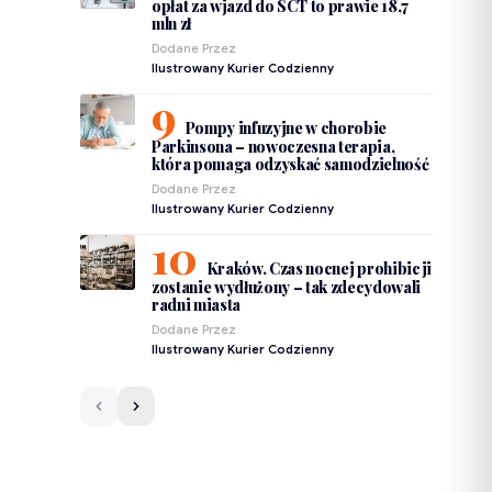
opłat za wjazd do SCT to prawie 18,7
mln zł
Dodane Przez
Ilustrowany Kurier Codzienny
Pompy infuzyjne w chorobie
Parkinsona – nowoczesna terapia,
która pomaga odzyskać samodzielność
Dodane Przez
Ilustrowany Kurier Codzienny
Kraków. Czas nocnej prohibicji
zostanie wydłużony – tak zdecydowali
radni miasta
Dodane Przez
Ilustrowany Kurier Codzienny