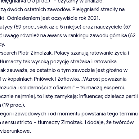
pielęgniarka (70 proc.)” – czytamy w analizie.
zą dwóch ostatnich zawodów. Pielęgniarki straciły na
 pkt. Odniesieniem jest oczywiście rok 2021.
atycy (59 proc., skok aż o 5 miejsc) oraz nauczyciele (57
cić uwagę również na awans w rankingu zawodu górnika (62
cy.
earch Piotr Zimolzak, Polacy szanują ratowanie życia i
tłumaczy tak wysoką pozycję strażaka i ratownika
ak zauważa, że ostatnio o tym zawodzie jest głośno w
ii w kopalniach Pniówek i Zofiówka. „Wzrost poważania
zucia i solidarności z ofiarami” – tłumaczą eksperci.
nie najmniej, to listę zamykają: influencer, działacz partii
(19 proc.).
kategorii zawodowych i od momentu powstania tego terminu
ja sensu stricto – tłumaczy Zimolzak. I dodaje, że twórców
 wizerunkowe.