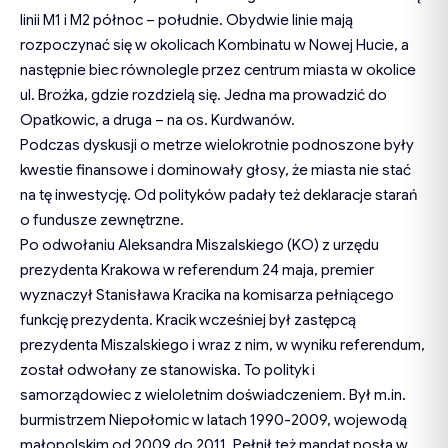
linii M1 i M2 północ – południe. Obydwie linie mają
rozpoczynać się w okolicach Kombinatu w Nowej Hucie, a
następnie biec równolegle przez centrum miasta w okolice
ul. Brożka, gdzie rozdzielą się. Jedna ma prowadzić do
Opatkowic, a druga – na os. Kurdwanów.
Podczas dyskusji o metrze wielokrotnie podnoszone były
kwestie finansowe i dominowały głosy, że miasta nie stać
na tę inwestycję. Od polityków padały też deklaracje starań
o fundusze zewnętrzne.
Po odwołaniu Aleksandra Miszalskiego (KO) z urzędu
prezydenta Krakowa w referendum 24 maja, premier
wyznaczył Stanisława Kracika na komisarza pełniącego
funkcję prezydenta. Kracik wcześniej był zastępcą
prezydenta Miszalskiego i wraz z nim, w wyniku referendum,
został odwołany ze stanowiska. To polityk i
samorządowiec z wieloletnim doświadczeniem. Był m.in.
burmistrzem Niepołomic w latach 1990-2009, wojewodą
małopolskim od 2009 do 2011. Pełnił też mandat posła w