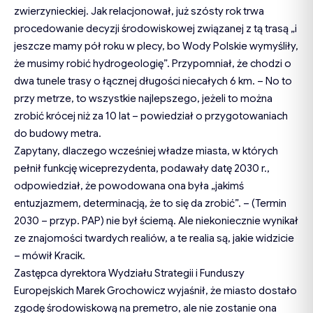
zwierzynieckiej. Jak relacjonował, już szósty rok trwa
procedowanie decyzji środowiskowej związanej z tą trasą „i
jeszcze mamy pół roku w plecy, bo Wody Polskie wymyśliły,
że musimy robić hydrogeologię”. Przypomniał, że chodzi o
dwa tunele trasy o łącznej długości niecałych 6 km. – No to
przy metrze, to wszystkie najlepszego, jeżeli to można
zrobić krócej niż za 10 lat – powiedział o przygotowaniach
do budowy metra.
Zapytany, dlaczego wcześniej władze miasta, w których
pełnił funkcję wiceprezydenta, podawały datę 2030 r.,
odpowiedział, że powodowana ona była „jakimś
entuzjazmem, determinacją, że to się da zrobić”. – (Termin
2030 – przyp. PAP) nie był ściemą. Ale niekoniecznie wynikał
ze znajomości twardych realiów, a te realia są, jakie widzicie
– mówił Kracik.
Zastępca dyrektora Wydziału Strategii i Funduszy
Europejskich Marek Grochowicz wyjaśnił, że miasto dostało
zgodę środowiskową na premetro, ale nie zostanie ona