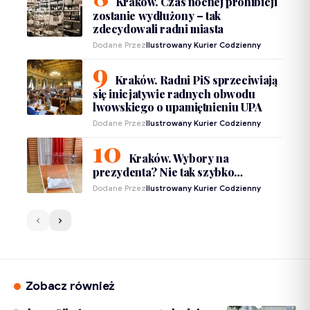
Kraków. Czas nocnej prohibicji
zostanie wydłużony – tak
zdecydowali radni miasta
Dodane Przez
Ilustrowany Kurier Codzienny
Kraków. Radni PiS sprzeciwiają
się inicjatywie radnych obwodu
lwowskiego o upamiętnieniu UPA
Dodane Przez
Ilustrowany Kurier Codzienny
Kraków. Wybory na
prezydenta? Nie tak szybko…
Dodane Przez
Ilustrowany Kurier Codzienny
Zobacz również