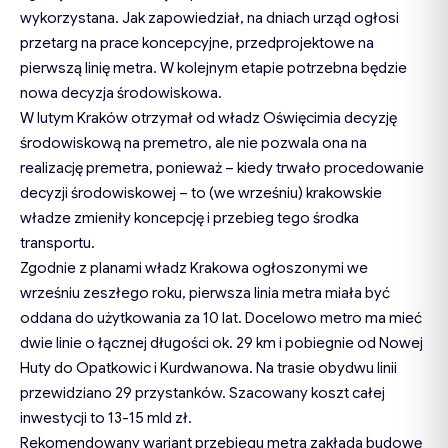
wykorzystana. Jak zapowiedział, na dniach urząd ogłosi
przetarg na prace koncepcyjne, przedprojektowe na
pierwszą linię metra. W kolejnym etapie potrzebna będzie
nowa decyzja środowiskowa.
W lutym Kraków otrzymał od władz Oświęcimia decyzję
środowiskową na premetro, ale nie pozwala ona na
realizację premetra, ponieważ – kiedy trwało procedowanie
decyzji środowiskowej – to (we wrześniu) krakowskie
władze zmieniły koncepcję i przebieg tego środka
transportu.
Zgodnie z planami władz Krakowa ogłoszonymi we
wrześniu zeszłego roku, pierwsza linia metra miała być
oddana do użytkowania za 10 lat. Docelowo metro ma mieć
dwie linie o łącznej długości ok. 29 km i pobiegnie od Nowej
Huty do Opatkowic i Kurdwanowa. Na trasie obydwu linii
przewidziano 29 przystanków. Szacowany koszt całej
inwestycji to 13-15 mld zł.
Rekomendowany wariant przebiegu metra zakłada budowę