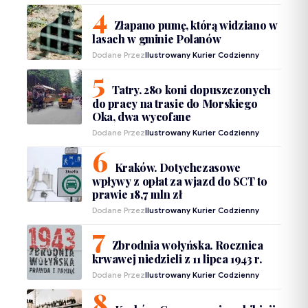
Złapano pumę, którą widziano w
lasach w gminie Polanów
Dodane Przez
Ilustrowany Kurier Codzienny
Tatry. 280 koni dopuszczonych
do pracy na trasie do Morskiego
Oka, dwa wycofane
Dodane Przez
Ilustrowany Kurier Codzienny
Kraków. Dotychczasowe
wpływy z opłat za wjazd do SCT to
prawie 18,7 mln zł
Dodane Przez
Ilustrowany Kurier Codzienny
Zbrodnia wołyńska. Rocznica
krwawej niedzieli z 11 lipca 1943 r.
Dodane Przez
Ilustrowany Kurier Codzienny