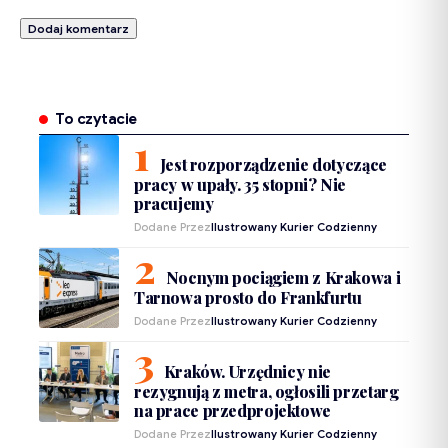
To czytacie
Jest rozporządzenie dotyczące
pracy w upały. 35 stopni? Nie
pracujemy
Dodane Przez
Ilustrowany Kurier Codzienny
Nocnym pociągiem z Krakowa i
Tarnowa prosto do Frankfurtu
Dodane Przez
Ilustrowany Kurier Codzienny
Kraków. Urzędnicy nie
rezygnują z metra, ogłosili przetarg
na prace przedprojektowe
Dodane Przez
Ilustrowany Kurier Codzienny