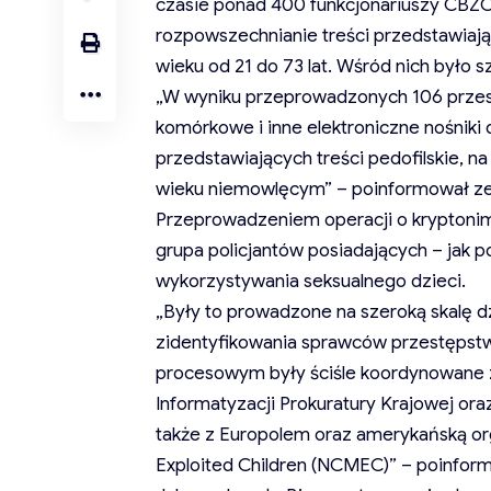
czasie ponad 400 funkcjonariuszy CBZC
rozpowszechnianie treści przedstawiają
wieku od 21 do 73 lat. Wśród nich było s
„W wyniku przeprowadzonych 106 przes
komórkowe i inne elektroniczne nośniki 
przedstawiających treści pedofilskie, n
wieku niemowlęcym” – poinformował z
Przeprowadzeniem operacji o kryptonimi
grupa policjantów posiadających – jak
wykorzystywania seksualnego dzieci.
„Były to prowadzone na szeroką skalę dz
zidentyfikowania sprawców przestępstw
procesowym były ściśle koordynowane 
Informatyzacji Prokuratury Krajowej ora
także z Europolem oraz amerykańską org
Exploited Children (NCMEC)” – poinfo