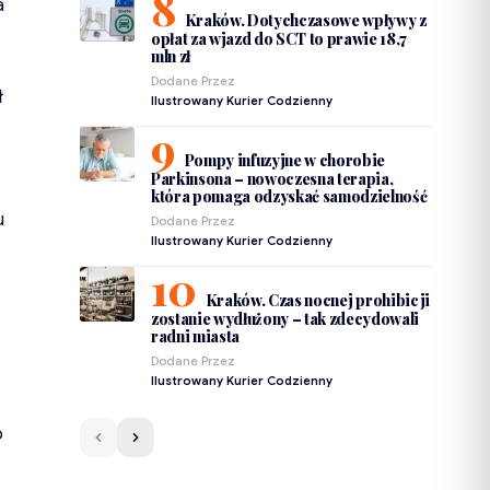
a
Kraków. Dotychczasowe wpływy z
opłat za wjazd do SCT to prawie 18,7
mln zł
Dodane Przez
ł
Ilustrowany Kurier Codzienny
Pompy infuzyjne w chorobie
Parkinsona – nowoczesna terapia,
która pomaga odzyskać samodzielność
u
Dodane Przez
Ilustrowany Kurier Codzienny
Kraków. Czas nocnej prohibicji
zostanie wydłużony – tak zdecydowali
radni miasta
Dodane Przez
Ilustrowany Kurier Codzienny
o