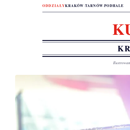
ODDZIAŁY
KRAKÓW
·
TARNÓW
·
PODHALE
K
KR
Ilustrowan