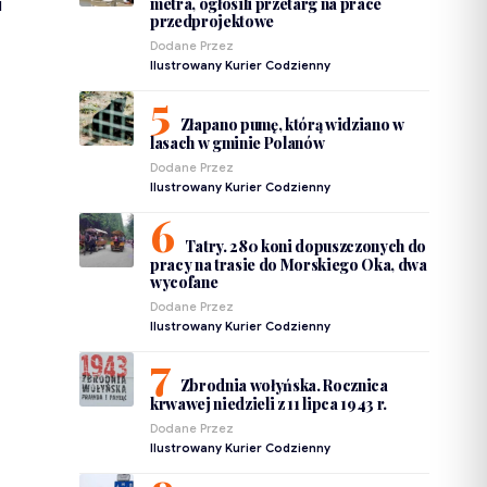
metra, ogłosili przetarg na prace
i
przedprojektowe
Dodane Przez
Ilustrowany Kurier Codzienny
Złapano pumę, którą widziano w
lasach w gminie Polanów
Dodane Przez
Ilustrowany Kurier Codzienny
Tatry. 280 koni dopuszczonych do
pracy na trasie do Morskiego Oka, dwa
wycofane
Dodane Przez
Ilustrowany Kurier Codzienny
Zbrodnia wołyńska. Rocznica
krwawej niedzieli z 11 lipca 1943 r.
Dodane Przez
Ilustrowany Kurier Codzienny