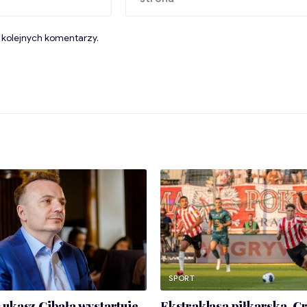
 kolejnych komentarzy.
SPORT
ukasz Gibała wystartuje
Ekstraklasa piłkarska. C