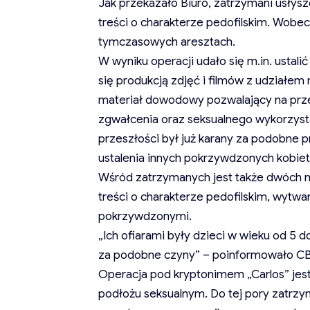
Jak przekazało Biuro, zatrzymani usłysz
treści o charakterze pedofilskim. Wob
tymczasowych aresztach.
W wyniku operacji udało się m.in. usta
się produkcją zdjęć i filmów z udziałem
materiał dowodowy pozwalający na pr
zgwałcenia oraz seksualnego wykorzyst
przeszłości był już karany za podobne
ustalenia innych pokrzywdzonych kobie
Wśród zatrzymanych jest także dwóch m
treści o charakterze pedofilskim, wytwar
pokrzywdzonymi.
„Ich ofiarami były dzieci w wieku od 5 d
za podobne czyny” – poinformowało C
Operacja pod kryptonimem „Carlos” jes
podłożu seksualnym. Do tej pory zatrz