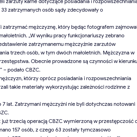
eli zarzuty karne dotyczące posiadania i rozpowszechniani
ec 33 zatrzymanych osób sądy zdecydowały o
lić i zatrzymać mężczyznę, który będąc fotografem zajmowa
 małoletnich. „W wyniku pracy funkcjonariuszy zebrano
zedstawienie zatrzymanemu mężczyźnie zarzutów
ania trzech osób, w tym dwóch małoletnich. Mężczyzna w
 przestępstwa. Obecnie prowadzone są czynności w kierunk
t” – podało CBZC.
ężczyzn, którzy oprócz posiadania i rozpowszechniania
zali takie materiały wykorzystując zależności rodzinne z
o 7 lat. Zatrzymani mężczyźni nie byli dotychczas notowani
BZC.
t już trzecią operacją CBZC wymierzoną w przestępczość 
ymano 157 osób, z czego 63 zostały tymczasowo