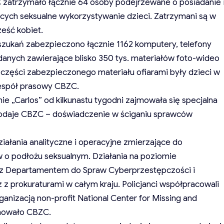
 zatrzymało łącznie 64 osoby podejrzewane o posiadanie 
cych seksualne wykorzystywanie dzieci. Zatrzymani są w
ześć kobiet.
zukań zabezpieczono łącznie 1162 komputery, telefony
danych zawierające blisko 350 tys. materiałów foto-wideo
a części zabezpieczonego materiału ofiarami były dzieci w
espół prasowy CBZC.
e „Carlos” od kilkunastu tygodni zajmowała się specjalna
 podaje CBZC – doświadczenie w ściganiu sprawców
iałania analityczne i operacyjne zmierzające do
 o podłożu seksualnym. Działania na poziomie
z Departamentem do Spraw Cyberprzestępczości i
z z prokuraturami w całym kraju. Policjanci współpracowali
anizacją non-profit National Center for Missing and
rmowało CBZC.