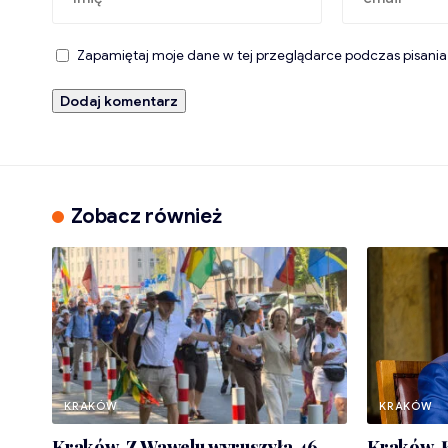
Zapamiętaj moje dane w tej przeglądarce podczas pisania
Zobacz również
KRAKÓW
KRAKÓW
Kraków. Z Wawelu wyruszyła 46.
Kraków. Ł