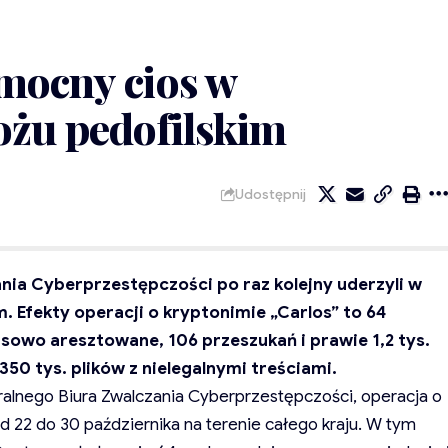
mocny cios w
ożu pedofilskim
Udostępnij
ania Cyberprzestępczości po raz kolejny uderzyli w
. Efekty operacji o kryptonimie „Carlos” to 64
owo aresztowane, 106 przeszukań i prawie 1,2 tys.
50 tys. plików z nielegalnymi treściami.
alnego Biura Zwalczania Cyberprzestępczości, operacja o
d 22 do 30 października na terenie całego kraju. W tym