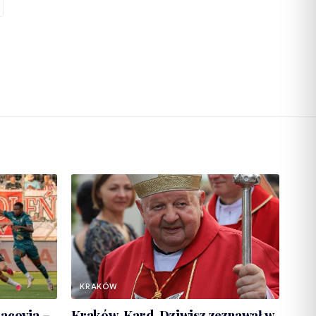
KRAKÓW
racovia –
Kraków. Kard. Dziwisz zeznawał w