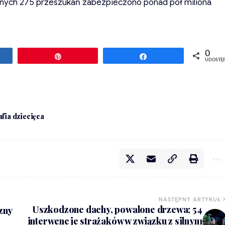
nych 275 przeszukań zabezpieczono ponad pół miliona
0
ępnij
Przypnij
Udostępnij
UDOSTĘ
fia dziecięca
NASTĘPNY ARTYKUŁ
Uszkodzone dachy, powalone drzewa; 54
zny
interwencje strażaków w związku z silnym