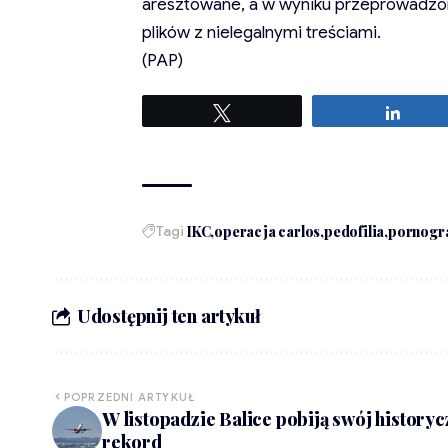
aresztowane, a w wyniku przeprowadzo
plików z nielegalnymi treściami.
(PAP)
Tweetuj
Udost
Tagi
IKC
operacja carlos
pedofilia
pornogra
Udostępnij ten artykuł
POPRZEDNI ARTYKUŁ
W listopadzie Balice pobiją swój historyc
rekord