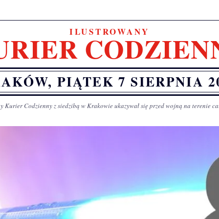
ILUSTROWANY
URIER CODZIEN
AKÓW, PIĄTEK 7 SIERPNIA 2
y Kurier Codzienny z siedzibą w Krakowie ukazywał się przed wojną na terenie ca