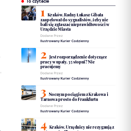
To czytacie
Kraków. Radny Łukasz Gibała
zaapelował do sygnalistów, żeby nie
bali się zgłaszać nieprawidłowości w
Urzędzie Miasta
Dodane Przez
Ilustrowany Kurier Codzienny
Jest rozporządzenie dotyczące
pracy w upały. 35 stopni? Nie
pracujemy
Dodane Przez
Ilustrowany Kurier Codzienny
Nocnym pociągiem z Krakowa i
Tarnowa prosto do Frankfurtu
Dodane Przez
Ilustrowany Kurier Codzienny
Kraków. Urzędnicy nie rezygnują z