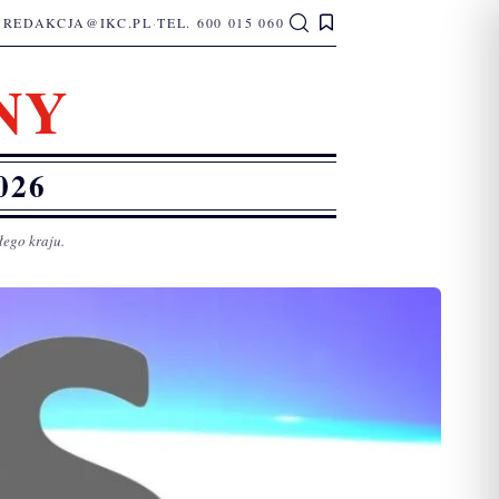
REDAKCJA@IKC.PL
·
TEL. 600 015 060
NY
026
łego kraju.