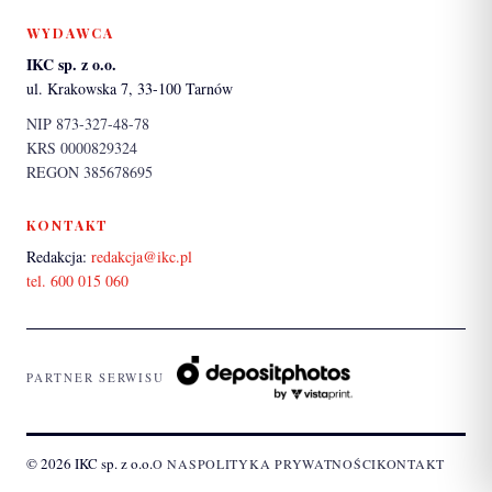
WYDAWCA
IKC sp. z o.o.
ul. Krakowska 7, 33-100 Tarnów
NIP 873-327-48-78
KRS 0000829324
REGON 385678695
KONTAKT
Redakcja:
redakcja@ikc.pl
tel. 600 015 060
PARTNER SERWISU
© 2026 IKC sp. z o.o.
O NAS
POLITYKA PRYWATNOŚCI
KONTAKT