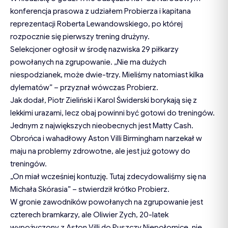
konferencja prasowa z udziałem Probierza i kapitana
reprezentacji Roberta Lewandowskiego, po której
rozpocznie się pierwszy trening drużyny.
Selekcjoner ogłosił w środę nazwiska 29 piłkarzy
powołanych na zgrupowanie. „Nie ma dużych
niespodzianek, może dwie-trzy. Mieliśmy natomiast kilka
dylematów” – przyznał wówczas Probierz.
Jak dodał, Piotr Zieliński i Karol Świderski borykają się z
lekkimi urazami, lecz obaj powinni być gotowi do treningów.
Jednym z największych nieobecnych jest Matty Cash.
Obrońca i wahadłowy Aston Villi Birmingham narzekał w
maju na problemy zdrowotne, ale jest już gotowy do
treningów.
„On miał wcześniej kontuzję. Tutaj zdecydowaliśmy się na
Michała Skórasia” – stwierdził krótko Probierz.
W gronie zawodników powołanych na zgrupowanie jest
czterech bramkarzy, ale Oliwier Zych, 20-latek
wypożyczony z Aston Villi do Puszczy Niepołomice, nie