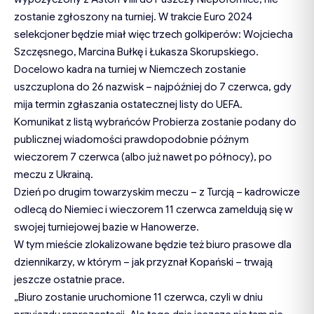
zostanie zgłoszony na turniej. W trakcie Euro 2024
selekcjoner będzie miał więc trzech golkiperów: Wojciecha
Szczęsnego, Marcina Bułkę i Łukasza Skorupskiego.
Docelowo kadra na turniej w Niemczech zostanie
uszczuplona do 26 nazwisk – najpóźniej do 7 czerwca, gdy
mija termin zgłaszania ostatecznej listy do UEFA.
Komunikat z listą wybrańców Probierza zostanie podany do
publicznej wiadomości prawdopodobnie późnym
wieczorem 7 czerwca (albo już nawet po północy), po
meczu z Ukrainą.
Dzień po drugim towarzyskim meczu – z Turcją – kadrowicze
odlecą do Niemiec i wieczorem 11 czerwca zameldują się w
swojej turniejowej bazie w Hanowerze.
W tym mieście zlokalizowane będzie też biuro prasowe dla
dziennikarzy, w którym – jak przyznał Kopański – trwają
jeszcze ostatnie prace.
„Biuro zostanie uruchomione 11 czerwca, czyli w dniu