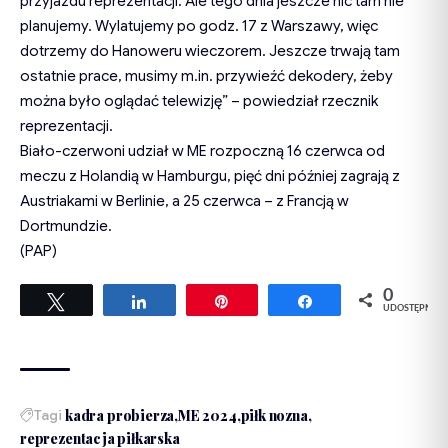
przyjazdu reprezentacji. Ale tego dnia jeszcze nic tam nie
planujemy. Wylatujemy po godz. 17 z Warszawy, więc
dotrzemy do Hanoweru wieczorem. Jeszcze trwają tam
ostatnie prace, musimy m.in. przywieźć dekodery, żeby
można było oglądać telewizję” – powiedział rzecznik
reprezentacji.
Biało-czerwoni udział w ME rozpoczną 16 czerwca od
meczu z Holandią w Hamburgu, pięć dni później zagrają z
Austriakami w Berlinie, a 25 czerwca – z Francją w
Dortmundzie.
(PAP)
0
Tweetuj
Udostępnij
Przypnij
Udostępnij
UDOSTĘPNIEŃ
Tagi
kadra probierza
ME 2024
piłk nozna
reprezentacja piłkarska