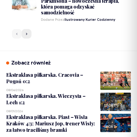
Parkinsona – nowoczesna terapia,
która pomaga odzyskać
samodzielność
Dodane Przez
Ilustrowany Kurier Codzienny
Zobacz również
Ekstraklasa piłkarska. Cracovia –
Pogoń 0:2
SPORT
08/06/2026
Ekstraklasa piłkarska. Wieczysta –
Lech 1:2
SPORT
08/01/2026
Ekstraklasa piłkarska. Piast – Wisła
Kraków 4:3; Mariusz Jop, trener Wisły:
SPORT
za łatwo traciliśmy bramki