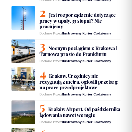
Dodane Przez
Ilustrowany Kurier Codzienny
Jest rozporządzenie dotyczące
pracy w upały. 35 stopni? Nie
pracujemy
Dodane Przez
Ilustrowany Kurier Codzienny
Nocnym pociągiem z Krakowa i
Tarnowa prosto do Frankfurtu
Dodane Przez
Ilustrowany Kurier Codzienny
Kraków. Urzędnicy nie
rezygnują z metra, ogłosili przetarg
na prace przedprojektowe
Dodane Przez
Ilustrowany Kurier Codzienny
Kraków Airport. Od października
lądowania nawet we mgle
Dodane Przez
Ilustrowany Kurier Codzienny