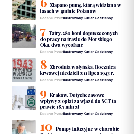
Złapano pumę, którą widziano w
lasach w gminie Polanów
Dodane Przez
Ilustrowany Kurier Codzienny
Tatry. 280 koni dopuszczonych
do pracy na trasie do Morskiego
Oka, dwa wycofane
Dodane Przez
Ilustrowany Kurier Codzienny
Zbrodnia wołyńska. Rocznica
krwawej niedzieli z 11 lipca 1943 r.
Dodane Przez
Ilustrowany Kurier Codzienny
Kraków. Dotychczasowe
wpływy z opłat za wjazd do SCT to
prawie 18,7 mln zł
Dodane Przez
Ilustrowany Kurier Codzienny
Pompy infuzyjne w chorobie