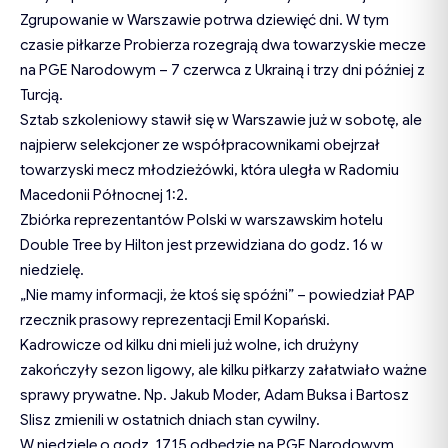
Zgrupowanie w Warszawie potrwa dziewięć dni. W tym
czasie piłkarze Probierza rozegrają dwa towarzyskie mecze
na PGE Narodowym – 7 czerwca z Ukrainą i trzy dni później z
Turcją.
Sztab szkoleniowy stawił się w Warszawie już w sobotę, ale
najpierw selekcjoner ze współpracownikami obejrzał
towarzyski mecz młodzieżówki, która uległa w Radomiu
Macedonii Północnej 1:2.
Zbiórka reprezentantów Polski w warszawskim hotelu
Double Tree by Hilton jest przewidziana do godz. 16 w
niedzielę.
„Nie mamy informacji, że ktoś się spóźni” – powiedział PAP
rzecznik prasowy reprezentacji Emil Kopański.
Kadrowicze od kilku dni mieli już wolne, ich drużyny
zakończyły sezon ligowy, ale kilku piłkarzy załatwiało ważne
sprawy prywatne. Np. Jakub Moder, Adam Buksa i Bartosz
Slisz zmienili w ostatnich dniach stan cywilny.
W niedzielę o godz. 17.15 odbędzie na PGE Narodowym