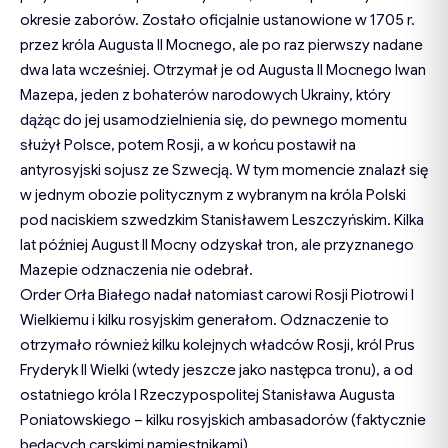
okresie zaborów. Zostało oficjalnie ustanowione w 1705 r.
przez króla Augusta II Mocnego, ale po raz pierwszy nadane
dwa lata wcześniej. Otrzymał je od Augusta II Mocnego Iwan
Mazepa, jeden z bohaterów narodowych Ukrainy, który
dążąc do jej usamodzielnienia się, do pewnego momentu
służył Polsce, potem Rosji, a w końcu postawił na
antyrosyjski sojusz ze Szwecją. W tym momencie znalazł się
w jednym obozie politycznym z wybranym na króla Polski
pod naciskiem szwedzkim Stanisławem Leszczyńskim. Kilka
lat później August II Mocny odzyskał tron, ale przyznanego
Mazepie odznaczenia nie odebrał.
Order Orła Białego nadał natomiast carowi Rosji Piotrowi I
Wielkiemu i kilku rosyjskim generałom. Odznaczenie to
otrzymało również kilku kolejnych władców Rosji, król Prus
Fryderyk II Wielki (wtedy jeszcze jako następca tronu), a od
ostatniego króla I Rzeczypospolitej Stanisława Augusta
Poniatowskiego – kilku rosyjskich ambasadorów (faktycznie
będących carskimi namiestnikami).