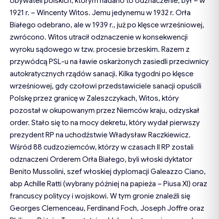
obywateli polskich, którym nadano to odznaczenie, był – w
1921 r. – Wincenty Witos. Jemu jedynemu w 1932 r. Orła
Białego odebrano, ale w 1939 r., już po klęsce wrześniowej,
zwrócono. Witos utracił odznaczenie w konsekwencji
wyroku sądowego w tzw. procesie brzeskim. Razem z
przywódcą PSL-u na ławie oskarżonych zasiedli przeciwnicy
autokratycznych rządów sanacji. Kilka tygodni po klęsce
wrześniowej, gdy czołowi przedstawiciele sanacji opuścili
Polskę przez granicę w Zaleszczykach, Witos, który
pozostał w okupowanym przez Niemców kraju, odzyskał
order. Stało się to na mocy dekretu, który wydał pierwszy
prezydent RP na uchodźstwie Władysław Raczkiewicz.
Wśród 88 cudzoziemców, którzy w czasach II RP zostali
odznaczeni Orderem Orła Białego, byli włoski dyktator
Benito Mussolini, szef włoskiej dyplomacji Galeazzo Ciano,
abp Achille Ratti (wybrany później na papieża – Piusa XI) oraz
francuscy politycy i wojskowi. W tym gronie znaleźli się
Georges Clemenceau, Ferdinand Foch, Joseph Joffre oraz