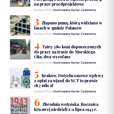
na prace przedprojektowe
Dodane Przez
Ilustrowany Kurier Codzienny
Złapano pumę, którą widziano w
lasach w gminie Polanów
Dodane Przez
Ilustrowany Kurier Codzienny
Tatry. 280 koni dopuszczonych
do pracy na trasie do Morskiego
Oka, dwa wycofane
Dodane Przez
Ilustrowany Kurier Codzienny
Kraków. Dotychczasowe wpływy
z opłat za wjazd do SCT to prawie
18,7 mln zł
Dodane Przez
Ilustrowany Kurier Codzienny
Zbrodnia wołyńska. Rocznica
krwawej niedzieli z 11 lipca 1943 r.