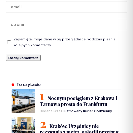
Zapamiętaj moje dane w tej przeglądarce podczas pisania
kolejnych komentarzy.
To czytacie
Nocnym pociągiem z Krakowa i
Tarnowa prosto do Frankfurtu
Dodane Przez
Ilustrowany Kurier Codzienny
Kraków. Urzędnicy nie
rezygnują z metra, ogłosili przetarg