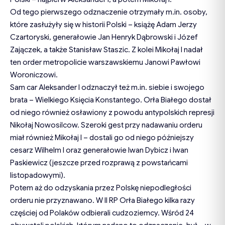
Od tego pierwszego odznaczenie otrzymały m.in. osoby,
które zasłużyły się w historii Polski – książę Adam Jerzy
Czartoryski, generałowie Jan Henryk Dąbrowski i Józef
Zajączek, a także Stanisław Staszic. Z kolei Mikołaj I nadał
ten order metropolicie warszawskiemu Janowi Pawłowi
Woroniczowi.
Sam car Aleksander I odznaczył też m.in. siebie i swojego
brata – Wielkiego Księcia Konstantego. Orła Białego dostał
od niego również osławiony z powodu antypolskich represji
Nikołaj Nowosilcow. Szeroki gest przy nadawaniu orderu
miał również Mikołaj I – dostali go od niego późniejszy
cesarz Wilhelm I oraz generałowie Iwan Dybicz i Iwan
Paskiewicz (jeszcze przed rozprawą z powstańcami
listopadowymi).
Potem aż do odzyskania przez Polskę niepodległości
orderu nie przyznawano. W II RP Orła Białego kilka razy
częściej od Polaków odbierali cudzoziemcy. Wśród 24