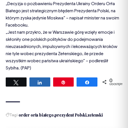
„Decyzja o pozbawieniu Prezydenta Ukrainy Orderu Orła
Białego jest strategicznym błędem Prezydenta Polski, na
którym zyska jedynie Moskwa” – napisał minister na swoim
Facebooku.
„Jest nam przykro, że w Warszawie górę wzięły emocje i
skłoniły one polskich polityków do podejmowania
nieuzasadnionych, impulsywnych i lekceważących kroków
nie tyle wobec prezydenta Zełenskiego, ile przede
wszystkim wobec państwa ukraińskiego” – podkreślił
Sybiha. (PAP)
0
Tweetuj
Udostępnij
Przypnij
Udostępnij
UDOSTĘPNIEŃ
Tagi
order orła białego
prezydent Polski
zełenski