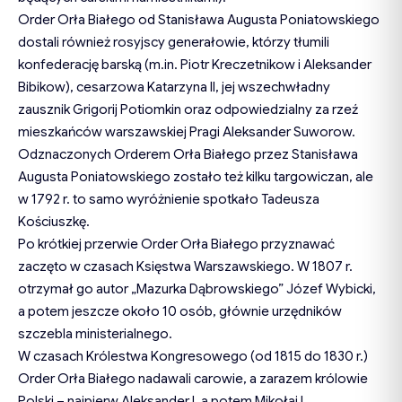
Order Orła Białego od Stanisława Augusta Poniatowskiego
dostali również rosyjscy generałowie, którzy tłumili
konfederację barską (m.in. Piotr Kreczetnikow i Aleksander
Bibikow), cesarzowa Katarzyna II, jej wszechwładny
zausznik Grigorij Potiomkin oraz odpowiedzialny za rzeź
mieszkańców warszawskiej Pragi Aleksander Suworow.
Odznaczonych Orderem Orła Białego przez Stanisława
Augusta Poniatowskiego zostało też kilku targowiczan, ale
w 1792 r. to samo wyróżnienie spotkało Tadeusza
Kościuszkę.
Po krótkiej przerwie Order Orła Białego przyznawać
zaczęto w czasach Księstwa Warszawskiego. W 1807 r.
otrzymał go autor „Mazurka Dąbrowskiego” Józef Wybicki,
a potem jeszcze około 10 osób, głównie urzędników
szczebla ministerialnego.
W czasach Królestwa Kongresowego (od 1815 do 1830 r.)
Order Orła Białego nadawali carowie, a zarazem królowie
Polski – najpierw Aleksander I, a potem Mikołaj I.