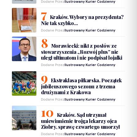
Dodane Przez
Ilustrowany Kurier Codzienny
Kraków. Wybory na prezydenta?
Nie tak szybko…
Dodane Przez
Ilustrowany Kurier Codzienny
Morawiecki: nikt z posłów ze
stowarzyszenia „Rozwój plus” nie
uległ ultimatom i nie podpisał lojalki
Dodane Przez
Ilustrowany Kurier Codzienny
Ekstraklasa piłkarska. Początek
jubileuszowego sezonu z trzema
drużynami z Krakowa
Dodane Przez
Ilustrowany Kurier Codzienny
Kraków. Sąd utrzymał
uniewinnienie trojga lekarzy ojca
Ziobry, sprawę czwartego umorzył
Dodane Przez
Ilustrowany Kurier Codzienny