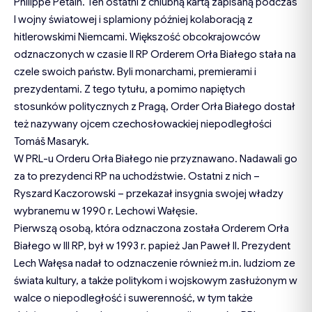
Philippe Pétain. Ten ostatni z chlubną kartą zapisaną podczas
I wojny światowej i splamiony później kolaboracją z
hitlerowskimi Niemcami. Większość obcokrajowców
odznaczonych w czasie II RP Orderem Orła Białego stała na
czele swoich państw. Byli monarchami, premierami i
prezydentami. Z tego tytułu, a pomimo napiętych
stosunków politycznych z Pragą, Order Orła Białego dostał
też nazywany ojcem czechosłowackiej niepodległości
Tomáš Masaryk.
W PRL-u Orderu Orła Białego nie przyznawano. Nadawali go
za to prezydenci RP na uchodźstwie. Ostatni z nich –
Ryszard Kaczorowski – przekazał insygnia swojej władzy
wybranemu w 1990 r. Lechowi Wałęsie.
Pierwszą osobą, która odznaczona została Orderem Orła
Białego w III RP, był w 1993 r. papież Jan Paweł II. Prezydent
Lech Wałęsa nadał to odznaczenie również m.in. ludziom ze
świata kultury, a także politykom i wojskowym zasłużonym w
walce o niepodległość i suwerenność, w tym także