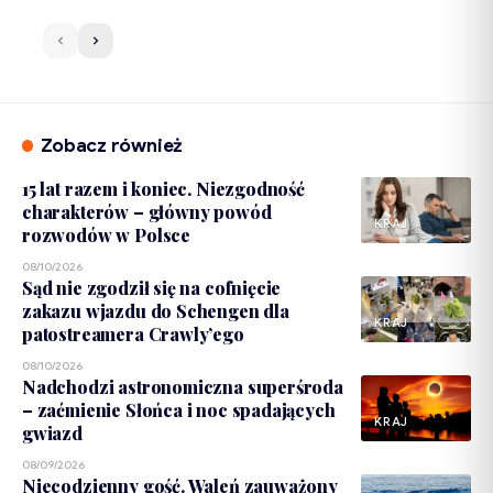
Zobacz również
15 lat razem i koniec. Niezgodność
charakterów – główny powód
KRAJ
rozwodów w Polsce
08/10/2026
Sąd nie zgodził się na cofnięcie
zakazu wjazdu do Schengen dla
KRAJ
patostreamera Crawly’ego
08/10/2026
Nadchodzi astronomiczna superśroda
– zaćmienie Słońca i noc spadających
KRAJ
gwiazd
08/09/2026
Niecodzienny gość. Waleń zauważony