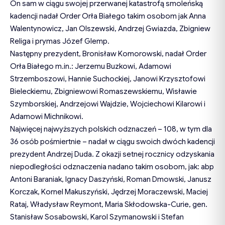
On sam w ciągu swojej przerwanej katastrofą smoleńską
kadencji nadał Order Orła Białego takim osobom jak Anna
Walentynowicz, Jan Olszewski, Andrzej Gwiazda, Zbigniew
Religa i prymas Józef Glemp.
Następny prezydent, Bronisław Komorowski, nadał Order
Orła Białego m.in.: Jerzemu Buzkowi, Adamowi
Strzemboszowi, Hannie Suchockiej, Janowi Krzysztofowi
Bieleckiemu, Zbigniewowi Romaszewskiemu, Wisławie
Szymborskiej, Andrzejowi Wajdzie, Wojciechowi Kilarowi i
Adamowi Michnikowi.
Najwięcej najwyższych polskich odznaczeń – 108, w tym dla
36 osób pośmiertnie – nadał w ciągu swoich dwóch kadencji
prezydent Andrzej Duda. Z okazji setnej rocznicy odzyskania
niepodległości odznaczenia nadano takim osobom, jak: abp
Antoni Baraniak, Ignacy Daszyński, Roman Dmowski, Janusz
Korczak, Kornel Makuszyński, Jędrzej Moraczewski, Maciej
Rataj, Władysław Reymont, Maria Skłodowska-Curie, gen.
Stanisław Sosabowski, Karol Szymanowski i Stefan