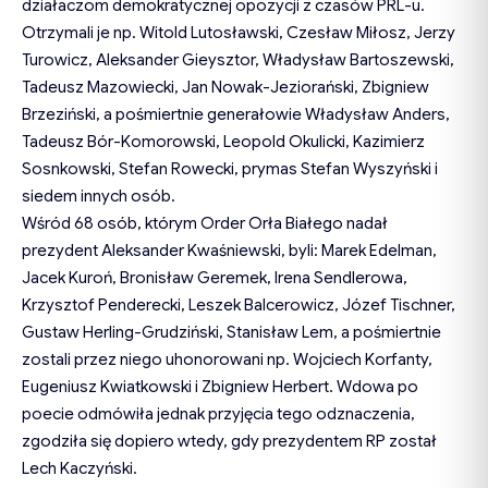
działaczom demokratycznej opozycji z czasów PRL-u.
Otrzymali je np. Witold Lutosławski, Czesław Miłosz, Jerzy
Turowicz, Aleksander Gieysztor, Władysław Bartoszewski,
Tadeusz Mazowiecki, Jan Nowak-Jeziorański, Zbigniew
Brzeziński, a pośmiertnie generałowie Władysław Anders,
Tadeusz Bór-Komorowski, Leopold Okulicki, Kazimierz
Sosnkowski, Stefan Rowecki, prymas Stefan Wyszyński i
siedem innych osób.
Wśród 68 osób, którym Order Orła Białego nadał
prezydent Aleksander Kwaśniewski, byli: Marek Edelman,
Jacek Kuroń, Bronisław Geremek, Irena Sendlerowa,
Krzysztof Penderecki, Leszek Balcerowicz, Józef Tischner,
Gustaw Herling-Grudziński, Stanisław Lem, a pośmiertnie
zostali przez niego uhonorowani np. Wojciech Korfanty,
Eugeniusz Kwiatkowski i Zbigniew Herbert. Wdowa po
poecie odmówiła jednak przyjęcia tego odznaczenia,
zgodziła się dopiero wtedy, gdy prezydentem RP został
Lech Kaczyński.