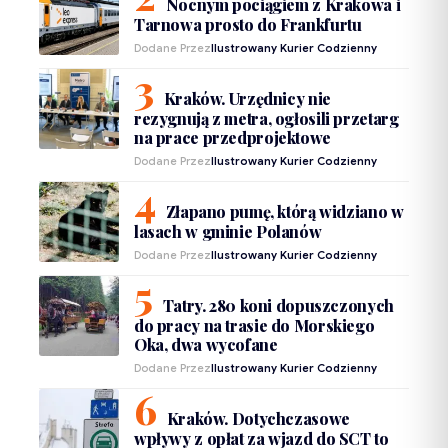
Nocnym pociągiem z Krakowa i
Tarnowa prosto do Frankfurtu
Dodane Przez
Ilustrowany Kurier Codzienny
Kraków. Urzędnicy nie
rezygnują z metra, ogłosili przetarg
na prace przedprojektowe
Dodane Przez
Ilustrowany Kurier Codzienny
Złapano pumę, którą widziano w
lasach w gminie Polanów
Dodane Przez
Ilustrowany Kurier Codzienny
Tatry. 280 koni dopuszczonych
do pracy na trasie do Morskiego
Oka, dwa wycofane
Dodane Przez
Ilustrowany Kurier Codzienny
Kraków. Dotychczasowe
wpływy z opłat za wjazd do SCT to