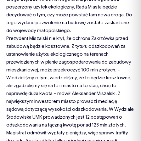
poszerzony użytek ekologiczny, Rada Miasta będzie
decydować o tym, czy może powstać tam nowa droga. Do
tego wydane pozwolenie na budowę zostało zaskarżone
do wojewody małopolskiego.
Prezydent Miszalski nie krył, że ochrona Zakrzówka przed
zabudową będzie kosztowna. Z tytułu odszkodowań za
ustanowienie użytku ekologicznego na terenach
przewidzianych w planie zagospodarowania do zabudowy
mieszkaniowej, może przekroczyć 100 mln złotych. –
Wiedzieliśmy o tym, wiedzieliśmy, że to będzie kosztowne,
ale zgadzaliśmy się na to i miasto na to stać, choć to
naprawdę duża kwota – mówił Aleksander Miszalski. Z
największym inwestorem miasto prowadzi mediację
sądową dotyczącą wysokości odszkodowania. W Wydziale
Środowiska UMK prowadzonych jest 12 postępowań o
odszkodowania na łączną kwotę ponad 123 mln złotych.
Magistrat odmówił wypłaty pieniędzy, więc sprawy trafiły
do sądu. Spośród kilku tylko w jednej sprawie zapadł