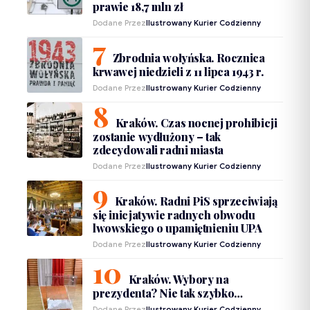
prawie 18,7 mln zł
Dodane Przez
Ilustrowany Kurier Codzienny
Zbrodnia wołyńska. Rocznica
krwawej niedzieli z 11 lipca 1943 r.
Dodane Przez
Ilustrowany Kurier Codzienny
Kraków. Czas nocnej prohibicji
zostanie wydłużony – tak
zdecydowali radni miasta
Dodane Przez
Ilustrowany Kurier Codzienny
Kraków. Radni PiS sprzeciwiają
się inicjatywie radnych obwodu
lwowskiego o upamiętnieniu UPA
Dodane Przez
Ilustrowany Kurier Codzienny
Kraków. Wybory na
prezydenta? Nie tak szybko…
Dodane Przez
Ilustrowany Kurier Codzienny