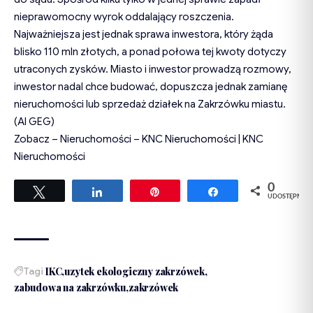
nieprawomocny wyrok oddalający roszczenia.
Najważniejsza jest jednak sprawa inwestora, który żąda
blisko 110 mln złotych, a ponad połowa tej kwoty dotyczy
utraconych zysków. Miasto i inwestor prowadzą rozmowy,
inwestor nadal chce budować, dopuszcza jednak zamianę
nieruchomości lub sprzedaż działek na Zakrzówku miastu.
(AI GEG)
Zobacz –
Nieruchomości – KNC Nieruchomości | KNC
Nieruchomości
0
Tweetuj
Udostępnij
Przypnij
Udostępnij
UDOSTĘPNIEŃ
Tagi
IKC
uzytek ekologiczny zakrzówek
zabudowa na zakrzówku
zakrzówek