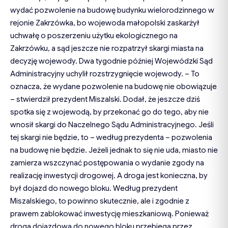
wydać pozwolenie na budowę budynku wielorodzinnego w
rejonie Zakrzówka, bo wojewoda małopolski zaskarżył
uchwałę o poszerzeniu użytku ekologicznego na
Zakrzówku, a sąd jeszcze nie rozpatrzył skargi miasta na
decyzję wojewody. Dwa tygodnie później Wojewódzki Sąd
Administracyjny uchylił rozstrzygnięcie wojewody. – To
oznacza, że wydane pozwolenie na budowę nie obowiązuje
– stwierdził prezydent Miszalski. Dodał, że jeszcze dziś
spotka się z wojewodą, by przekonać go do tego, aby nie
wnosił skargi do Naczelnego Sądu Administracyjnego. Jeśli
tej skargi nie będzie, to – według prezydenta – pozwolenia
na budowę nie będzie. Jeżeli jednak to się nie uda, miasto nie
zamierza wszczynać postępowania o wydanie zgody na
realizację inwestycji drogowej. A droga jest konieczna, by
był dojazd do nowego bloku. Według prezydent
Miszalskiego, to powinno skutecznie, ale i zgodnie z
prawem zablokować inwestycję mieszkaniową. Ponieważ
droga dojazdowa do nowego bloku przebiega przez