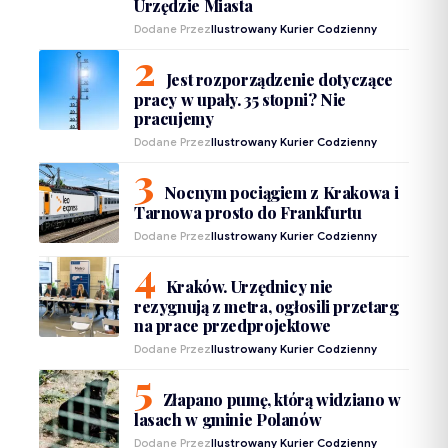
Urzędzie Miasta
Dodane Przez
Ilustrowany Kurier Codzienny
Jest rozporządzenie dotyczące
pracy w upały. 35 stopni? Nie
pracujemy
Dodane Przez
Ilustrowany Kurier Codzienny
Nocnym pociągiem z Krakowa i
Tarnowa prosto do Frankfurtu
Dodane Przez
Ilustrowany Kurier Codzienny
Kraków. Urzędnicy nie
rezygnują z metra, ogłosili przetarg
na prace przedprojektowe
Dodane Przez
Ilustrowany Kurier Codzienny
Złapano pumę, którą widziano w
lasach w gminie Polanów
Dodane Przez
Ilustrowany Kurier Codzienny