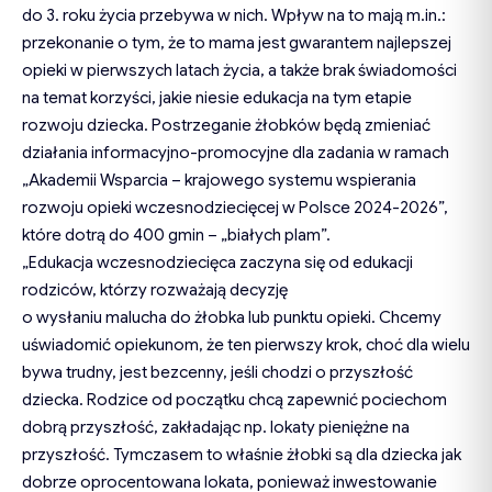
do 3. roku życia przebywa w nich. Wpływ na to mają m.in.:
przekonanie o tym, że to mama jest gwarantem najlepszej
opieki w pierwszych latach życia, a także brak świadomości
na temat korzyści, jakie niesie edukacja na tym etapie
rozwoju dziecka. Postrzeganie żłobków będą zmieniać
działania informacyjno-promocyjne dla zadania w ramach
„Akademii Wsparcia – krajowego systemu wspierania
rozwoju opieki wczesnodziecięcej w Polsce 2024-2026”,
które dotrą do 400 gmin – „białych plam”.
„Edukacja wczesnodziecięca zaczyna się od edukacji
rodziców, którzy rozważają decyzję
o wysłaniu malucha do żłobka lub punktu opieki. Chcemy
uświadomić opiekunom, że ten pierwszy krok, choć dla wielu
bywa trudny, jest bezcenny, jeśli chodzi o przyszłość
dziecka. Rodzice od początku chcą zapewnić pociechom
dobrą przyszłość, zakładając np. lokaty pieniężne na
przyszłość. Tymczasem to właśnie żłobki są dla dziecka jak
dobrze oprocentowana lokata, ponieważ inwestowanie