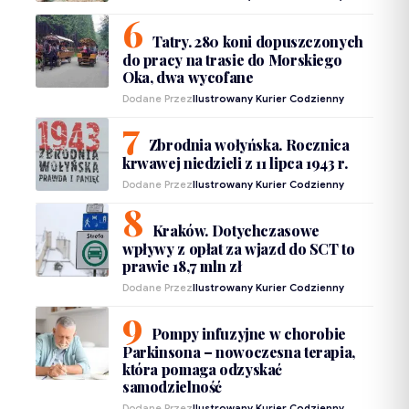
Tatry. 280 koni dopuszczonych
do pracy na trasie do Morskiego
Oka, dwa wycofane
Dodane Przez
Ilustrowany Kurier Codzienny
Zbrodnia wołyńska. Rocznica
krwawej niedzieli z 11 lipca 1943 r.
Dodane Przez
Ilustrowany Kurier Codzienny
Kraków. Dotychczasowe
wpływy z opłat za wjazd do SCT to
prawie 18,7 mln zł
Dodane Przez
Ilustrowany Kurier Codzienny
Pompy infuzyjne w chorobie
Parkinsona – nowoczesna terapia,
która pomaga odzyskać
samodzielność
Dodane Przez
Ilustrowany Kurier Codzienny