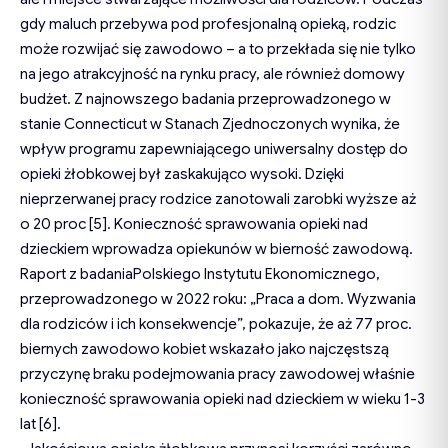
gdy maluch przebywa pod profesjonalną opieką, rodzic
może rozwijać się zawodowo – a to przekłada się nie tylko
na jego atrakcyjność na rynku pracy, ale również domowy
budżet. Z najnowszego badania przeprowadzonego w
stanie Connecticut w Stanach Zjednoczonych wynika, że
wpływ programu zapewniającego uniwersalny dostęp do
opieki żłobkowej był zaskakująco wysoki. Dzięki
nieprzerwanej pracy rodzice zanotowali zarobki wyższe aż
o 20 proc [5]. Konieczność sprawowania opieki nad
dzieckiem wprowadza opiekunów w bierność zawodową.
Raport z badaniaPolskiego Instytutu Ekonomicznego,
przeprowadzonego w 2022 roku: „Praca a dom. Wyzwania
dla rodziców i ich konsekwencje”, pokazuje, że aż 77 proc.
biernych zawodowo kobiet wskazało jako najczęstszą
przyczynę braku podejmowania pracy zawodowej właśnie
konieczność sprawowania opieki nad dzieckiem w wieku 1-3
lat [6].