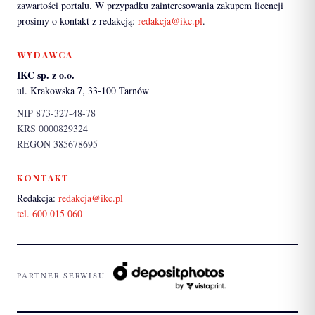
zawartości portalu. W przypadku zainteresowania zakupem licencji
prosimy o kontakt z redakcją:
redakcja@ikc.pl
.
WYDAWCA
IKC sp. z o.o.
ul. Krakowska 7, 33-100 Tarnów
NIP 873-327-48-78
KRS 0000829324
REGON 385678695
KONTAKT
Redakcja:
redakcja@ikc.pl
tel. 600 015 060
PARTNER SERWISU