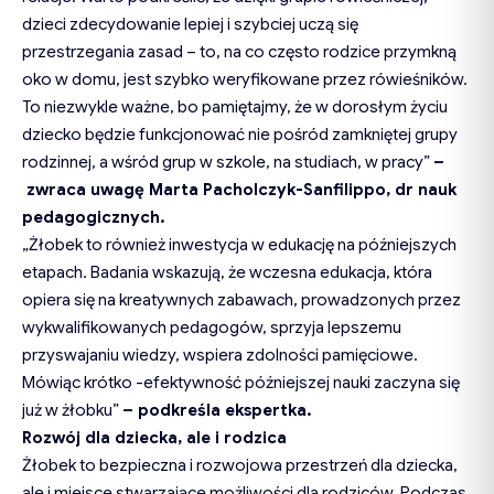
dzieci zdecydowanie lepiej i szybciej uczą się
przestrzegania zasad – to, na co często rodzice przymkną
oko w domu, jest szybko weryfikowane przez rówieśników.
To niezwykle ważne, bo pamiętajmy, że w dorosłym życiu
dziecko będzie funkcjonować nie pośród zamkniętej grupy
rodzinnej, a wśród grup w szkole, na studiach, w pracy”
–
zwraca uwagę
Marta Pacholczyk-Sanfilippo, dr nauk
pedagogicznych.
„Żłobek to również inwestycja w edukację na późniejszych
etapach. Badania wskazują, że wczesna edukacja, która
opiera się na kreatywnych zabawach, prowadzonych przez
wykwalifikowanych pedagogów, sprzyja lepszemu
przyswajaniu wiedzy, wspiera zdolności pamięciowe.
Mówiąc krótko -efektywność późniejszej nauki zaczyna się
już w żłobku”
–
podkreśla
ekspertka.
Rozwój dla dziecka, ale i rodzica
Żłobek to bezpieczna i rozwojowa przestrzeń dla dziecka,
ale i miejsce stwarzające możliwości dla rodziców. Podczas