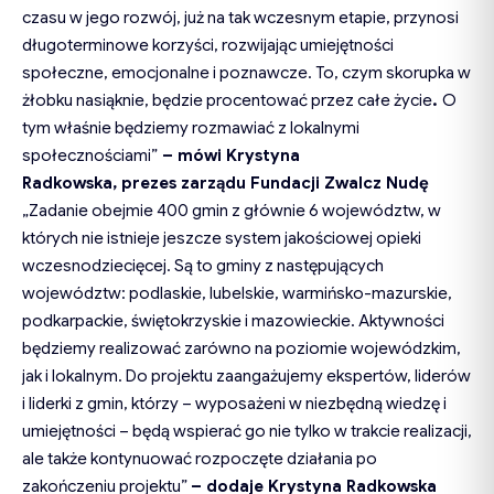
czasu w jego rozwój, już na tak wczesnym etapie, przynosi
długoterminowe korzyści, rozwijając umiejętności
społeczne, emocjonalne i poznawcze. To, czym skorupka w
żłobku nasiąknie, będzie procentować przez całe życie
.
O
tym właśnie będziemy rozmawiać z lokalnymi
społecznościami”
–
mówi Krystyna
Radkowska,
p
rezes
z
arządu Fundacji Zwalcz Nudę
„Zadanie obejmie 400 gmin z głównie 6 województw, w
których nie istnieje jeszcze system jakościowej opieki
wczesnodziecięcej. Są to gminy z następujących
województw: podlaskie, lubelskie, warmińsko-mazurskie,
podkarpackie, świętokrzyskie i mazowieckie. Aktywności
będziemy realizować zarówno na poziomie wojewódzkim,
jak i lokalnym. Do projektu zaangażujemy ekspertów, liderów
i liderki z gmin, którzy – wyposażeni w niezbędną wiedzę i
umiejętności – będą wspierać go nie tylko w trakcie realizacji,
ale także kontynuować rozpoczęte działania po
zakończeniu projektu”
–
dodaje Krystyna Radkowska