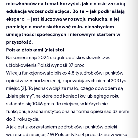
mieszkańców na temat korzyści, jakie niesie za sobą
edukacja wczesnodziecięca. Bo ta
–
jak podkreślają
eksperci
–
jest kluczowa w rozwoju malucha, a jej
pominięcie może skutkować m.in. nienabyciem
umiejętności społecznych i nierównym startem w
przyszłość.
Polska żłobkami (nie) stoi
Na koniec maja 2024 r. ogólnopolski wskaźnik tzw.
użłobkowienia Polski wynosił 37 proc.
W kraju funkcjonowało blisko 4,8 tys. żłobków i punktów
opieki wczesnodziecięcej, zapewniających niemal 203 tys.
miejsc [2]. To jednak wciąż za mało, czego dowodem są
„białe plamy”, na które pod koniec I kw. ubiegłego roku
składało się 1046 gmin. To miejsca, w których nie
funkcjonuje żadna instytucjonalna forma opieki nad dziećmi
do 3. roku życia.
A jak jest z korzystaniem ze żłobków i punktów opieki
wczesnodziecięcej? W Polsce tylko 4 proc. dzieci w wieku