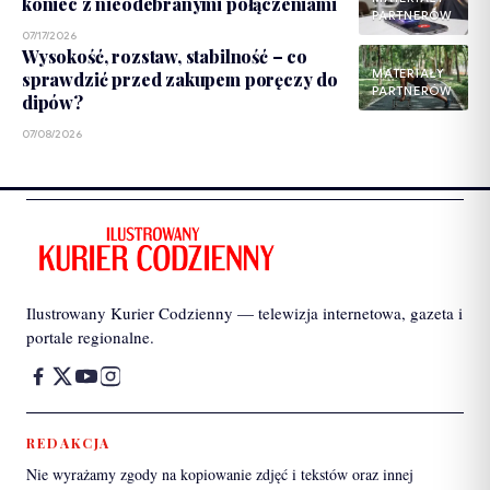
koniec z nieodebranymi połączeniami
PARTNERÓW
07/17/2026
Wysokość, rozstaw, stabilność – co
MATERIAŁY
sprawdzić przed zakupem poręczy do
PARTNERÓW
dipów?
07/08/2026
Ilustrowany Kurier Codzienny — telewizja internetowa, gazeta i
portale regionalne.
REDAKCJA
Nie wyrażamy zgody na kopiowanie zdjęć i tekstów oraz innej