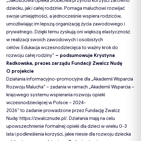
„Jakościowa opieka żłobkowa przynosi korzyści zarówno
dziecku, jak i całej rodzinie. Pomaga maluchowi rozwijać
swoje umiejętności, a jednocześnie wspiera rodziców,
umożliwiając im lepszą organizację życia zawodowego i
prywatnego. Dzięki temu zyskują oni większą elastyczność
w realizacji swoich zawodowych i osobistych
celów. Edukacja wczesnodziecięca to ważny krok do
rozwoju całej rodziny”
– podsumowuje Krystyna
Radkowska,
p
rezes
z
arządu Fundacji Zwalcz Nudę
O projekcie
Działania informacyjno-promocyjne dla „Akademii Wsparcia
Rozwoju Malucha” – zadania w ramach „Akademii Wsparcia –
krajowego systemu wspierania rozwoju opieki
wczesnodziecięcej w Polsce – 2024-
2026” to zadanie prowadzone przez Fundację Zwalcz
Nudę: https://zwalcznude.pl/. Działania mają na celu
upowszechnienie formalnej opieki dla dzieci w wieku 0-3
lata i podkreślenia korzyści, jakie niesie dla rozwoju dziecka