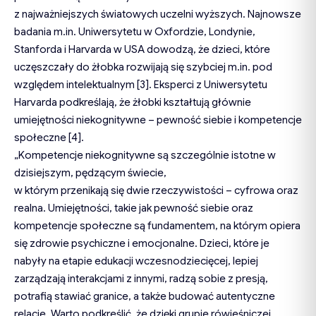
z najważniejszych światowych uczelni wyższych. Najnowsze
badania m.in. Uniwersytetu w Oxfordzie, Londynie,
Stanforda i Harvarda w USA dowodzą, że dzieci, które
uczęszczały do żłobka rozwijają się szybciej m.in. pod
względem intelektualnym [3]. Eksperci z Uniwersytetu
Harvarda podkreślają, że żłobki kształtują głównie
umiejętności niekognitywne – pewność siebie i kompetencje
społeczne [4].
„Kompetencje niekognitywne są szczególnie istotne w
dzisiejszym, pędzącym świecie,
w którym przenikają się dwie rzeczywistości – cyfrowa oraz
realna. Umiejętności, takie jak pewność siebie oraz
kompetencje społeczne są fundamentem, na którym opiera
się zdrowie psychiczne i emocjonalne. Dzieci, które je
nabyły na etapie edukacji wczesnodziecięcej, lepiej
zarządzają interakcjami z innymi, radzą sobie z presją,
potrafią stawiać granice, a także budować autentyczne
relacje. Warto podkreślić, że dzięki grupie rówieśniczej,