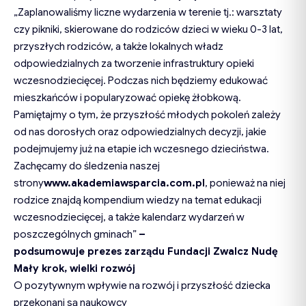
„Zaplanowaliśmy liczne wydarzenia w terenie tj.: warsztaty
czy pikniki, skierowane do rodziców dzieci w wieku 0-3 lat,
przyszłych rodziców, a także lokalnych władz
odpowiedzialnych za tworzenie infrastruktury opieki
wczesnodziecięcej. Podczas nich będziemy edukować
mieszkańców i popularyzować opiekę żłobkową.
Pamiętajmy o tym, że przyszłość młodych pokoleń zależy
od nas dorosłych oraz odpowiedzialnych decyzji, jakie
podejmujemy już na etapie ich wczesnego dzieciństwa.
Zachęcamy do śledzenia naszej
strony
www.akademiawsparcia.com
.pl
, ponieważ na niej
rodzice znajdą kompendium wiedzy na temat edukacji
wczesnodziecięcej, a także kalendarz wydarzeń w
poszczególnych gminach”
–
podsumowuje
p
rezes
z
arządu Fundacji Zwalcz Nudę
Mały krok, wielki rozwój
O pozytywnym wpływie na rozwój i przyszłość dziecka
przekonani są naukowcy