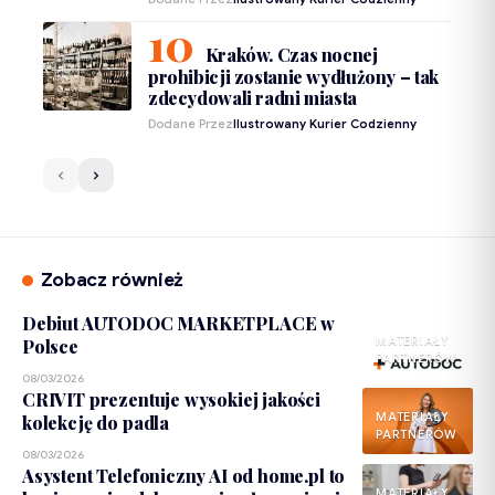
Kraków. Czas nocnej
prohibicji zostanie wydłużony – tak
zdecydowali radni miasta
Dodane Przez
Ilustrowany Kurier Codzienny
Zobacz również
Debiut AUTODOC MARKETPLACE w
MATERIAŁY
Polsce
PARTNERÓW
08/03/2026
CRIVIT prezentuje wysokiej jakości
MATERIAŁY
kolekcję do padla
PARTNERÓW
08/03/2026
Asystent Telefoniczny AI od home.pl to
MATERIAŁY