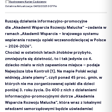
Ilustrowany Kurier Codzienny
Ostatnia Aktualizacja: 04/02/2025 3:07 Pm
Ruszają działania informacyjno-promocyjne
dla
„Akademii Wsparcia Rozwoju Malucha”
–
zadania w
ramach „Akademii Wsparcia –
krajowego systemu
wspierania rozwoju opieki wczesnodziecięcej
w Polsce
–
202
4
-2026
”.
Chociaż w ostatnich latach żłobków przybyło,
zmniejszyła się dzietność, to i tak jedynie co 4.
dziecko miało w nich zapewnione miejsce
–
podaje
Najwyższa Izba Kontroli
[1]
. Na mapie Polski wciąż
widnieją „białe
pl
amy”, czyli ponad 45 proc. gmin, w
których nie ma zorganizowanej opieki dla dzieci
poniżej 3. roku życia. Do 400 z nich z działaniami
informacyjno-promocyjnymi dotrze „Akademia
Wsparcia Rozwoju Malucha”, która wraz z lokalnymi
władzami samorządowymi będzie uświadamiać