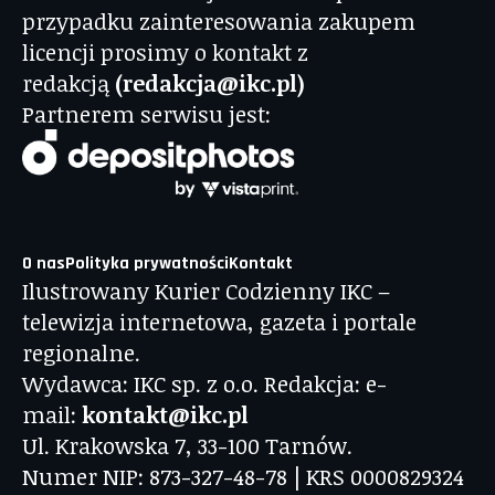
przypadku zainteresowania zakupem
licencji prosimy o kontakt z
redakcją
(redakcja@ikc.pl)
Partnerem serwisu jest:
O nas
Polityka prywatności
Kontakt
Ilustrowany Kurier Codzienny IKC –
telewizja internetowa, gazeta i portale
regionalne.
Wydawca: IKC sp. z o.o. Redakcja: e-
mail:
kontakt@ikc.pl
Ul. Krakowska 7, 33-100 Tarnów.
Numer NIP: 873-327-48-78 | KRS 0000829324