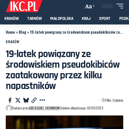
Aa
KRAKÓW
TARNÓW
MAŁOPOLSKA
KRAJ
SPORT
PODK
Home
»
Blog
»
19-latek powiązany ze środowiskiem pseudokibiców zaatakowany przez kilku napastników
KRAKÓW
19-latek powiązany ze
środowiskiem pseudokibiców
zaatakowany przez kilku
napastników
1 Min. Czytania
Dodane przez
GRZEGORZ SKOWRON
Ostatnia aktualizacja: 03/26/2023