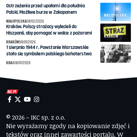
Ostrzeżenia przed upałami dla południa
Polski. Możliwe burze w Zakopanem
MAŁOPOLSKA
MAŁOPOLSKA
08/02/2026
Kraków. Polscy strażacy wylecieli do
Hiszpanii, aby pomagać w walce z pożarami
KRAKÓW
KRAKÓW
08/01/2026
1 sierpnia 1944 r. Powstanie Warszawskie
stało się symbolem polskiego bohaterstwa
KRAJ
KRAJ
08/01/2026
© 2026 – IKC sp. z o.o.
Nie wyrażamy zgody na kopiowanie zdjęć i
tekstów oraz innej zawartości portalu. W