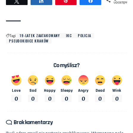
Tweetuj
Udostępnij
Przypnij
Udostępnij
UDOSTĘPNIEŃ
Tagi
19-LATEK ZAATAKOWANY
IKC
POLICJA
PSEUDOKIBICE KRAKÓW
Co myślisz?
Love
Sad
Happy
Sleepy
Angry
Dead
Wink
0
0
0
0
0
0
0
Brak komentarzy