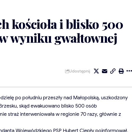
h kościoła i blisko 500
w wyniku gwałtownej
Udostępnij
dzielę po południu przeszły nad Małopolską, uszkodzony
w Brzesku, skąd ewakuowano blisko 500 osób
e straż interweniowała w regionie 70 razy, głównie z
ndanta Wojewódzkiego PSP Hubert Ciepły poinformował,