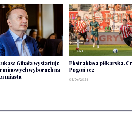
SPORT
ukasz Gibała wystartuje
Ekstraklasa piłkarska. C
erminowych wyborach na
Pogoń 0:2
ta miasta
08/06/2026