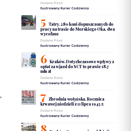
Dodane Przez
Ilustrowany Kurier Codzienny
Tatry. 280 koni dopuszczonych do
pracy na trasie do Morskiego Oka, dwa
wycofane
Dodane Przez
Ilustrowany Kurier Codzienny
Kraków. Dotychczasowe wpływy z
opłat za wjazd do SCT to prawie 18,7
mln zł
Dodane Przez
Ilustrowany Kurier Codzienny
Zbrodnia wołyńska. Rocznica
PNIEŃ
krwawej niedzieli z 11 lipca 1943 r.
Dodane Przez
Ilustrowany Kurier Codzienny