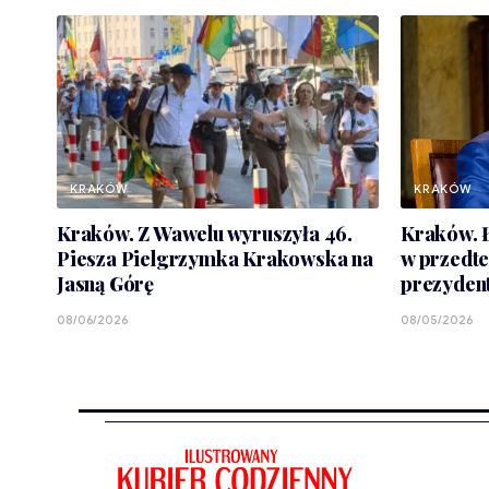
KRAKÓW
KRAKÓW
Kraków. Z Wawelu wyruszyła 46.
Kraków. Ł
Piesza Pielgrzymka Krakowska na
w przedt
Jasną Górę
prezyden
08/06/2026
08/05/2026