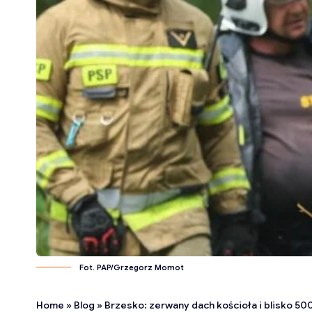
Fot. PAP/Grzegorz Momot
Home
»
Blog
»
Brzesko: zerwany dach kościoła i blisko 