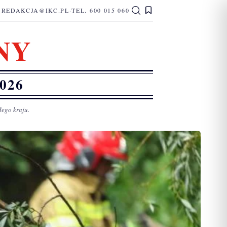
REDAKCJA@IKC.PL
·
TEL. 600 015 060
NY
026
łego kraju.