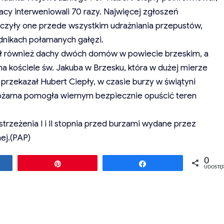
acy interweniowali 70 razy. Najwięcej zgłoszeń
zyły one przede wszystkim udrażniania przepustów,
dnikach połamanych gałęzi.
ził również dachy dwóch domów w powiecie brzeskim, a
a kościele św. Jakuba w Brzesku, która w dużej mierze
przekazał Hubert Ciepły, w czasie burzy w świątyni
pożarna pomogła wiernym bezpiecznie opuścić teren
rzeżenia I i II stopnia przed burzami wydane przez
ej.(PAP)
0
ępnij
Przypnij
Udostępnij
UDOSTĘ