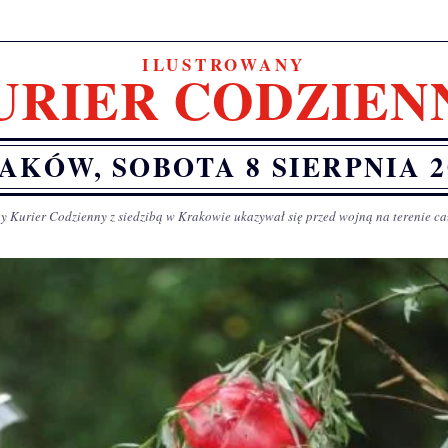
ILUSTROWANY
URIER CODZIEN
AKÓW, SOBOTA 8 SIERPNIA 2
y Kurier Codzienny z siedzibą w Krakowie ukazywał się przed wojną na terenie ca