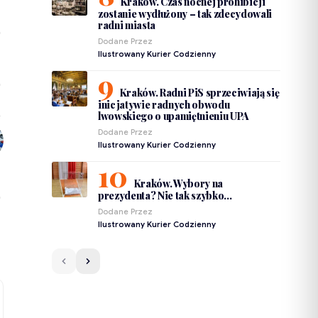
Kraków. Czas nocnej prohibicji
zostanie wydłużony – tak zdecydowali
radni miasta
Dodane Przez
Ilustrowany Kurier Codzienny
Kraków. Radni PiS sprzeciwiają się
inicjatywie radnych obwodu
lwowskiego o upamiętnieniu UPA
Dodane Przez
Ilustrowany Kurier Codzienny
Kraków. Wybory na
prezydenta? Nie tak szybko…
Dodane Przez
Ilustrowany Kurier Codzienny