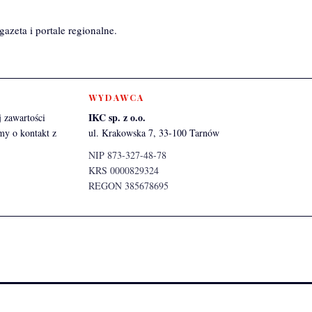
azeta i portale regionalne.
WYDAWCA
IKC sp. z o.o.
 zawartości
my o kontakt z
ul. Krakowska 7, 33-100 Tarnów
NIP 873-327-48-78
KRS 0000829324
REGON 385678695