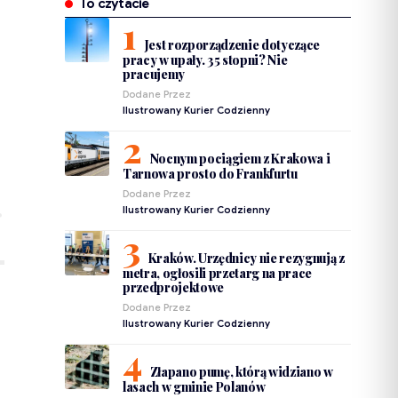
To czytacie
Jest rozporządzenie dotyczące
pracy w upały. 35 stopni? Nie
pracujemy
Dodane Przez
Ilustrowany Kurier Codzienny
Nocnym pociągiem z Krakowa i
Tarnowa prosto do Frankfurtu
Dodane Przez
Ilustrowany Kurier Codzienny
Kraków. Urzędnicy nie rezygnują z
metra, ogłosili przetarg na prace
przedprojektowe
Dodane Przez
Ilustrowany Kurier Codzienny
Złapano pumę, którą widziano w
lasach w gminie Polanów