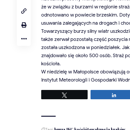
że w związku z burzami w regionie straż
odnotowano w powiecie brzeskim. Dotyc
usuwania zalegających na drogach i cho
Towarzyszący burzy silny wiatr uszkod
także zerwał pozostałą część poszycia n
została uszkodzona w poniedziałek. Jak 
znajdowało się około 500 osób. Straż 
kościoła.
W niedzielę w Małopolsce obowiązują ost
Instytut Meteorologii i Gospodarki Wodn
Tweetuj
Udost
Tagi
burza
IKC
kościół ewakuacja
kraków