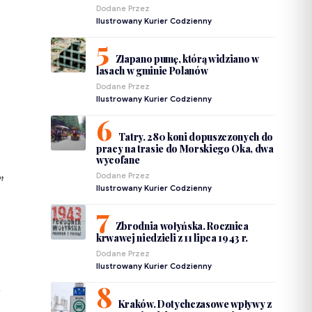
Dodane Przez
Ilustrowany Kurier Codzienny
Złapano pumę, którą widziano w
lasach w gminie Polanów
Dodane Przez
Ilustrowany Kurier Codzienny
Tatry. 280 koni dopuszczonych do
pracy na trasie do Morskiego Oka, dwa
wycofane
Dodane Przez
PNIEŃ
Ilustrowany Kurier Codzienny
Zbrodnia wołyńska. Rocznica
krwawej niedzieli z 11 lipca 1943 r.
Dodane Przez
Ilustrowany Kurier Codzienny
Kraków. Dotychczasowe wpływy z