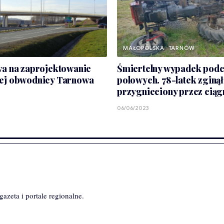
MAŁOPOLSKA
TARNÓW
wa na zaprojektowanie
Śmiertelny wypadek podc
ej obwodnicy Tarnowa
polowych. 78-latek zginął
przygnieciony przez ciąg
06/06/2023
azeta i portale regionalne.