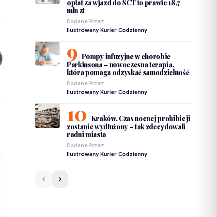
opłat za wjazd do SCT to prawie 18,7
mln zł
Dodane Przez
Ilustrowany Kurier Codzienny
Pompy infuzyjne w chorobie
Parkinsona – nowoczesna terapia,
która pomaga odzyskać samodzielność
Dodane Przez
Ilustrowany Kurier Codzienny
Kraków. Czas nocnej prohibicji
zostanie wydłużony – tak zdecydowali
radni miasta
Dodane Przez
Ilustrowany Kurier Codzienny