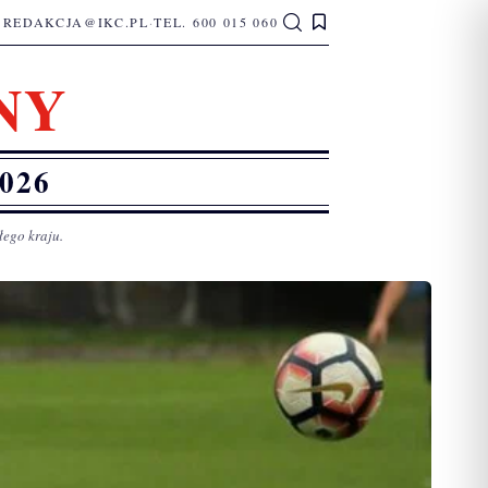
REDAKCJA@IKC.PL
·
TEL. 600 015 060
NY
026
łego kraju.