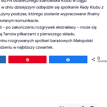
 MZPN ostatecznego stanowiska Klubu w ciągu
m w dniu dzisiejszym odbędzie się spotkanie Rady Klubu z
rużyny podczas, którego zostanie wypracowane finalny
esłanym komunikacie.
vii – po zakończeniu rozgrywek ekstraklasy – może się
 Tarnów piłkarzami z pierwszego składu.
erminu rozgrywanych spotkań barażowych Małopolski
dzeniu w najbliższy czwartek.
0
ępnij
Przypnij
Udostępnij
UDOSTĘ