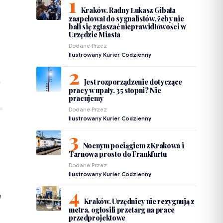
Kraków. Radny Łukasz Gibała
zaapelował do sygnalistów, żeby nie
bali się zgłaszać nieprawidłowości w
Urzędzie Miasta
Dodane Przez
Ilustrowany Kurier Codzienny
Jest rozporządzenie dotyczące
pracy w upały. 35 stopni? Nie
pracujemy
Dodane Przez
Ilustrowany Kurier Codzienny
Nocnym pociągiem z Krakowa i
Tarnowa prosto do Frankfurtu
Dodane Przez
Ilustrowany Kurier Codzienny
m
Kraków. Urzędnicy nie rezygnują z
metra, ogłosili przetarg na prace
przedprojektowe