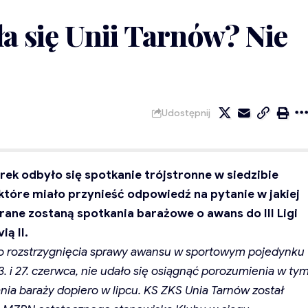
ła się Unii Tarnów? Nie
Udostępnij
rek odbyło się spotkanie trójstronne w siedzibie
 które miało przynieść odpowiedź na pytanie w jakiej
rane zostaną spotkania barażowe o awans do III Ligi
ą II.
do rozstrzygnięcia sprawy awansu w sportowym pojedynku
3. i 27. czerwca, nie udało się osiągnąć porozumienia w ty
nia baraży dopiero w lipcu. KS ZKS Unia Tarnów został