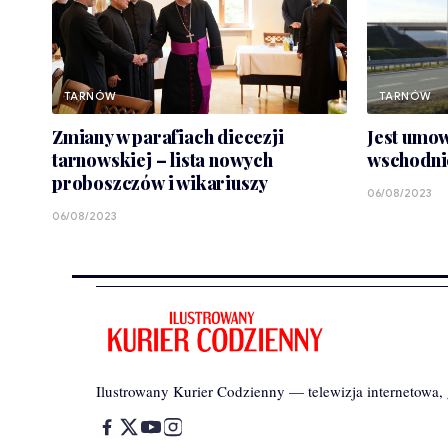
TARNÓW
TARNÓW
Zmiany w parafiach diecezji
Jest umo
tarnowskiej – lista nowych
wschodni
proboszczów i wikariuszy
06/08/2023
06/08/2023
Ilustrowany Kurier Codzienny — telewizja internetowa, g