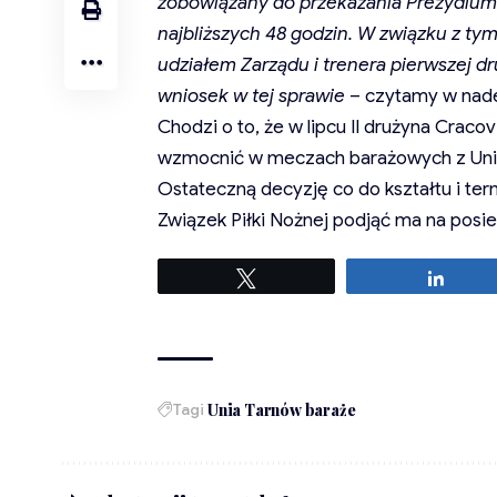
zobowiązany do przekazania Prezydium
najbliższych 48 godzin. W związku z ty
udziałem Zarządu i trenera pierwszej d
wniosek w tej sprawie
– czytamy w nad
Chodzi o to, że w lipcu II drużyna Craco
wzmocnić w meczach barażowych z Unią
Ostateczną decyzję co do kształtu i t
Związek Piłki Nożnej podjąć ma na posie
Tweetuj
Udost
Tagi
Unia Tarnów baraże