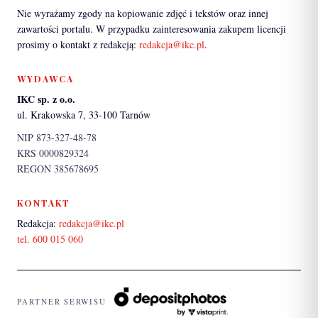
Nie wyrażamy zgody na kopiowanie zdjęć i tekstów oraz innej
zawartości portalu. W przypadku zainteresowania zakupem licencji
prosimy o kontakt z redakcją:
redakcja@ikc.pl
.
WYDAWCA
IKC sp. z o.o.
ul. Krakowska 7, 33-100 Tarnów
NIP 873-327-48-78
KRS 0000829324
REGON 385678695
KONTAKT
Redakcja:
redakcja@ikc.pl
tel. 600 015 060
PARTNER SERWISU