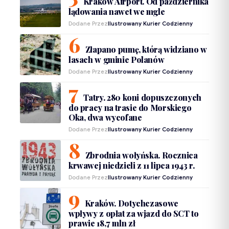
Kraków Airport. Od października
lądowania nawet we mgle
Dodane Przez
Ilustrowany Kurier Codzienny
Złapano pumę, którą widziano w
lasach w gminie Polanów
Dodane Przez
Ilustrowany Kurier Codzienny
Tatry. 280 koni dopuszczonych
do pracy na trasie do Morskiego
Oka, dwa wycofane
Dodane Przez
Ilustrowany Kurier Codzienny
Zbrodnia wołyńska. Rocznica
krwawej niedzieli z 11 lipca 1943 r.
Dodane Przez
Ilustrowany Kurier Codzienny
Kraków. Dotychczasowe
wpływy z opłat za wjazd do SCT to
prawie 18,7 mln zł