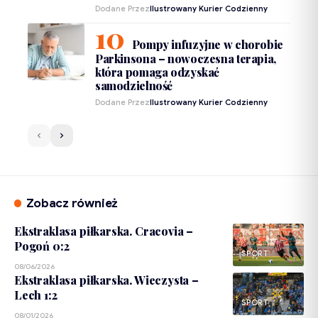
Dodane Przez
Ilustrowany Kurier Codzienny
Pompy infuzyjne w chorobie
Parkinsona – nowoczesna terapia,
która pomaga odzyskać
samodzielność
Dodane Przez
Ilustrowany Kurier Codzienny
Zobacz również
Ekstraklasa piłkarska. Cracovia –
Pogoń 0:2
SPORT
08/06/2026
Ekstraklasa piłkarska. Wieczysta –
Lech 1:2
SPORT
08/01/2026