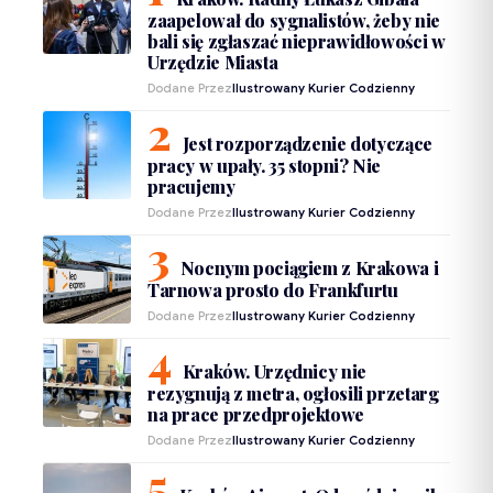
zaapelował do sygnalistów, żeby nie
bali się zgłaszać nieprawidłowości w
Urzędzie Miasta
Dodane Przez
Ilustrowany Kurier Codzienny
Jest rozporządzenie dotyczące
pracy w upały. 35 stopni? Nie
pracujemy
Dodane Przez
Ilustrowany Kurier Codzienny
Nocnym pociągiem z Krakowa i
Tarnowa prosto do Frankfurtu
Dodane Przez
Ilustrowany Kurier Codzienny
Kraków. Urzędnicy nie
rezygnują z metra, ogłosili przetarg
na prace przedprojektowe
Dodane Przez
Ilustrowany Kurier Codzienny