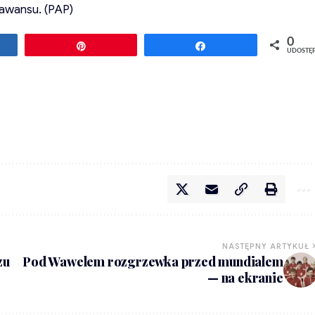
 awansu. (PAP)
0
ępnij
Przypnij
Udostępnij
UDOSTĘ
NASTĘPNY ARTYKUŁ
zu
Pod Wawelem rozgrzewka przed mundialem
— na ekranie