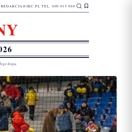
REDAKCJA@IKC.PL
·
TEL. 600 015 060
NY
026
łego kraju.