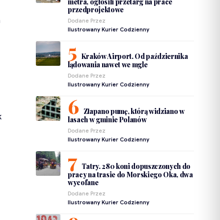
metra, ogłosili przetarg na prace
przedprojektowe
h
Dodane Przez
Ilustrowany Kurier Codzienny
Kraków Airport. Od października
lądowania nawet we mgle
Dodane Przez
Ilustrowany Kurier Codzienny
Złapano pumę, którą widziano w
k
lasach w gminie Polanów
Dodane Przez
Ilustrowany Kurier Codzienny
Tatry. 280 koni dopuszczonych do
pracy na trasie do Morskiego Oka, dwa
wycofane
Dodane Przez
Ilustrowany Kurier Codzienny