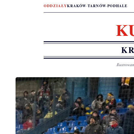
ODDZIAŁY
KRAKÓW
·
TARNÓW
·
PODHALE
K
KR
Ilustrowan