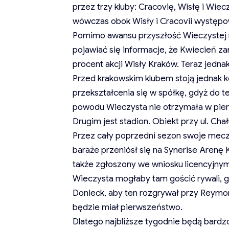
przez trzy kluby: Cracovię, Wisłę i Wie
wówczas obok Wisły i Cracovii występow
Pomimo awansu przyszłość Wieczystej n
pojawiać się informacje, że Kwiecień z
procent akcji Wisły Kraków. Teraz jednak
Przed krakowskim klubem stoją jednak k
przekształcenia się w spółkę, gdyż do te
powodu Wieczysta nie otrzymała w pierwsz
Drugim jest stadion. Obiekt przy ul. C
Przez cały poprzedni sezon swoje mecz
baraże przeniósł się na Synerise Arenę 
także zgłoszony we wniosku licencyjnym
Wieczysta mogłaby tam gościć rywali,
Donieck, aby ten rozgrywał przy Reymon
będzie miał pierwszeństwo.
Dlatego najbliższe tygodnie będą bardzo