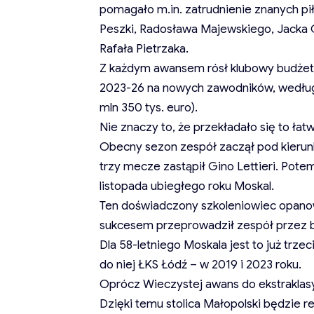
pomagało m.in. zatrudnienie znanych pił
Peszki, Radosława Majewskiego, Jacka G
Rafała Pietrzaka.
Z każdym awansem rósł klubowy budżet, a
2023-26 na nowych zawodników, według w
mln 350 tys. euro).
Nie znaczy to, że przekładało się to ła
Obecny sezon zespół zaczął pod kierun
trzy mecze zastąpił Gino Lettieri. Pot
listopada ubiegłego roku Moskal.
Ten doświadczony szkoleniowiec opanowa
sukcesem przeprowadził zespół przez 
Dla 58-letniego Moskala jest to już trz
do niej ŁKS Łódź – w 2019 i 2023 roku.
Oprócz Wieczystej awans do ekstraklasy
Dzięki temu stolica Małopolski będzi