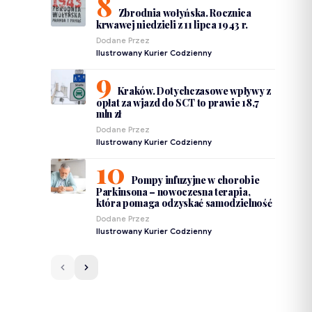
Zbrodnia wołyńska. Rocznica
krwawej niedzieli z 11 lipca 1943 r.
Dodane Przez
Ilustrowany Kurier Codzienny
Kraków. Dotychczasowe wpływy z
opłat za wjazd do SCT to prawie 18,7
mln zł
Dodane Przez
Ilustrowany Kurier Codzienny
Pompy infuzyjne w chorobie
Parkinsona – nowoczesna terapia,
która pomaga odzyskać samodzielność
Dodane Przez
Ilustrowany Kurier Codzienny