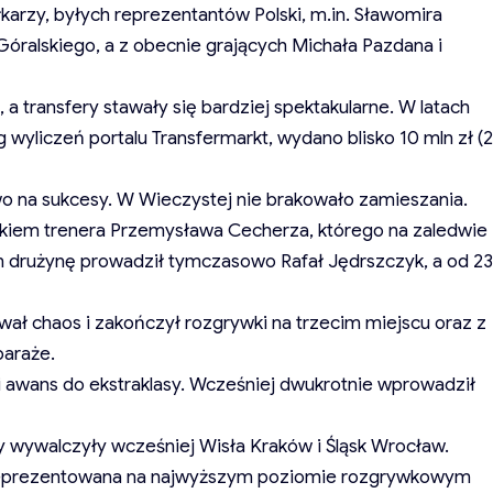
karzy, byłych reprezentantów Polski, m.in. Sławomira
óralskiego, a z obecnie grających Michała Pazdana i
 transfery stawały się bardziej spektakularne. W latach
yliczeń portalu Transfermarkt, wydano blisko 10 mln zł (2
two na sukcesy. W Wieczystej nie brakowało zamieszania.
kiem trenera Przemysława Cecherza, którego na zaledwie
em drużynę prowadził tymczasowo Rafał Jędrszczyk, a od 23
ł chaos i zakończył rozgrywki na trzecim miejscu oraz z
baraże.
eci awans do ekstraklasy. Wcześniej dwukrotnie wprowadził
 wywalczyły wcześniej Wisła Kraków i Śląsk Wrocław.
e reprezentowana na najwyższym poziomie rozgrywkowym