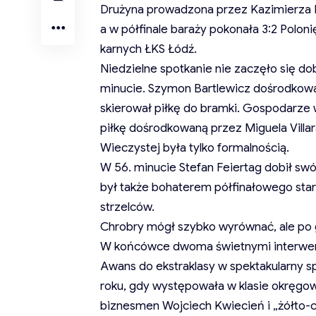
Drużyna prowadzona przez Kazimierza M
a w półfinale baraży pokonała 3:2 Polon
karnych ŁKS Łódź.
Niedzielne spotkanie nie zaczęło się do
minucie. Szymon Bartlewicz dośrodkowa
skierował piłkę do bramki. Gospodarze 
piłkę dośrodkowaną przez Miguela Villa
Wieczystej była tylko formalnością.
W 56. minucie Stefan Feiertag dobił swój
był także bohaterem półfinałowego starc
strzelców.
Chrobry mógł szybko wyrównać, ale po g
W końcówce dwoma świetnymi interwenc
Awans do ekstraklasy w spektakularny 
roku, gdy występowała w klasie okręgow
biznesmen Wojciech Kwiecień i „żółto-c