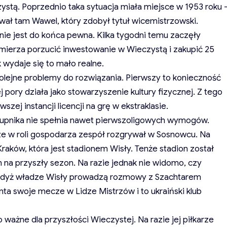
czystą. Poprzednio taka sytuacja miała miejsce w 1953 roku 
ał tam Wawel, który zdobył tytuł wicemistrzowski.
ie jest do końca pewna. Kilka tygodni temu zaczęły
amierza porzucić inwestowanie w Wieczystą i zakupić 25
 wydaje się to mało realne.
olejne problemy do rozwiązania. Pierwszy to konieczność
j pory działa jako stowarzyszenie kultury fizycznej. Z tego
ej instancji licencji na grę w ekstraklasie.
hałupnika nie spełnia nawet pierwszoligowych wymogów.
e w roli gospodarza zespół rozgrywał w Sosnowcu. Na
Kraków, która jest stadionem Wisły. Tenże stadion został
 na przyszły sezon. Na razie jednak nie widomo, czy
 gdyż władze Wisły prowadzą rozmowy z Szachtarem
ta swoje mecze w Lidze Mistrzów i to ukraiński klub
 ważne dla przyszłości Wieczystej. Na razie jej piłkarze