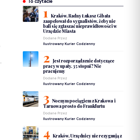
To czytacie
Kraków. Radny Łukasz Gibała
zaapelował do sygnalistów, żeby nie
bali się zgłaszać nieprawidłowości w
Urzędzie Miasta
Dodane Przez
Ilustrowany Kurier Codzienny
Jest rozporządzenie dotyczące
pracy w upały. 35 stopni? Nie
pracujemy
Dodane Przez
Ilustrowany Kurier Codzienny
Nocnym pociągiem z Krakowa i
Tarnowa prosto do Frankfurtu
Dodane Przez
Ilustrowany Kurier Codzienny
Kraków. Urzędnicy nie rezygnują z