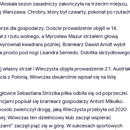
oskala sezon zasadniczy zakończyła na trzecim miejscu,
ię Warszawa. Chrobry, który był czwarty, pokonał po rzutac
brze dla gospodarzy. Goście prowadzenie objęli w 14.
ł z rzutu wolnego, a Myrosław Mazur strzałem głową
wyrównali kwadrans później. Bramkarz Dawid Arndt wybił
ra prosto pod nogi Lisandra Semedo. Dobitka skrzydłowego
 własny strzał i Wieczysta objęła prowadzenie 2:1. Austria
ia z Polonią. Wówczas dwukrotnie wpisał się na listę
łówce Sebastiana Strózika piłka odbiła się od poprzeczki.
jami popisał się bramkarz gospodarzy Antoni Mikułko.
sposób zwieńczył drogę, jaką Wieczysta przebyła od 2020
ej. Wówczas ten dzielnicowy klub zaczął wspierać
zarni” zaczęli piąć się w górę. W sukcesach sportowych