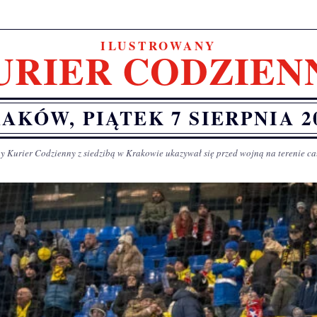
ILUSTROWANY
URIER CODZIEN
AKÓW, PIĄTEK 7 SIERPNIA 2
y Kurier Codzienny z siedzibą w Krakowie ukazywał się przed wojną na terenie ca