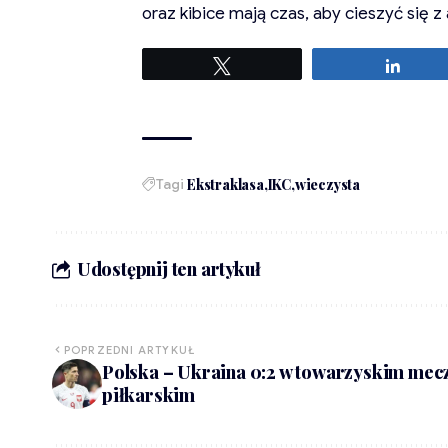
oraz kibice mają czas, aby cieszyć się z
Tweetuj
Udost
Tagi
Ekstraklasa
IKC
wieczysta
Udostępnij ten artykuł
POPRZEDNI ARTYKUŁ
Polska – Ukraina 0:2 w towarzyskim mec
piłkarskim