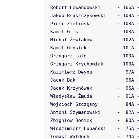
Robert Lewandowski      - 166A -
Jakub Błaszczykowski    - 109A -
Piotr Zieliński         - 108A -
Kamil Glik              - 103A -
Michał Żewłakow         - 102A -
Kamil Grosicki          - 101A -
Grzegorz Lato           - 100A -
Grzegorz Krychowiak     - 100A -
Kazimierz Deyna         -  97A -
Jacek Bąk               -  96A -
Jacek Krzynówek         -  96A -
Władysław Żmuda         -  91A -
Wojciech Szczęsny          84A -
Antoni Szymanowski      -  82A -
Zbigniew Boniek         -  80A -
Włodzimierz Lubański    -  75A -
Tomasz Wałdoch          -  74A -