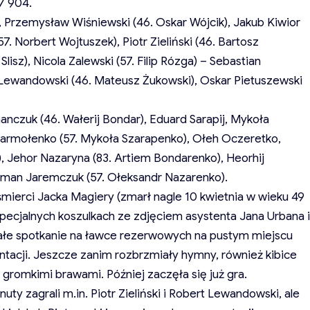
37 904.
, Przemysław Wiśniewski (46. Oskar Wójcik), Jakub Kiwior
57. Norbert Wojtuszek), Piotr Zieliński (46. Bartosz
lisz), Nicola Zalewski (57. Filip Rózga) – Sebastian
t Lewandowski (46. Mateusz Żukowski), Oskar Pietuszewski
anczuk (46. Wałerij Bondar), Eduard Sarapij, Mykoła
 Jarmołenko (57. Mykoła Szarapenko), Ołeh Oczeretko,
, Jehor Nazaryna (83. Artiem Bondarenko), Heorhij
man Jaremczuk (57. Ołeksandr Nazarenko).
śmierci Jacka Magiery (zmarł nagle 10 kwietnia w wieku 49
 specjalnych koszulkach ze zdjęciem asystenta Jana Urbana i
ałe spotkanie na ławce rezerwowych na pustym miejscu
ntacji. Jeszcze zanim rozbrzmiały hymny, również kibice
gromkimi brawami. Później zaczęła się już gra.
y zagrali m.in. Piotr Zieliński i Robert Lewandowski, ale