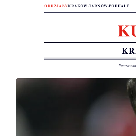
ODDZIAŁY
KRAKÓW
·
TARNÓW
·
PODHALE
K
KR
Ilustrowan