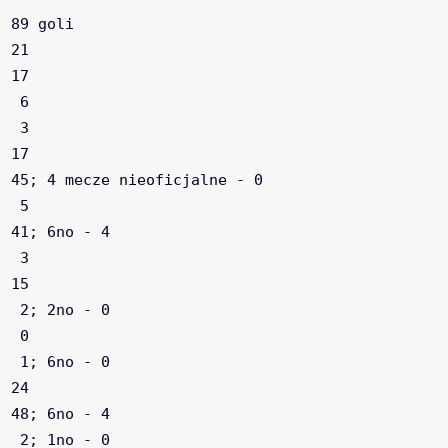
 89 goli

 21

 17

  6

  3

 17

 45; 4 mecze nieoficjalne - 0

  5

 41; 6no - 4

  3

 15

  2; 2no - 0

  0

  1; 6no - 0

 24

 48; 6no - 4

  2; 1no - 0
