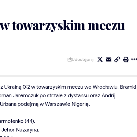
2 w towarzyskim meczu
Udostępnij
ła z Ukrainą 0:2 w towarzyskim meczu we Wrocławiu. Bramki
Roman Jaremczuk po strzale z dystansu oraz Andrij
 Urbana podejmą w Warszawie Nigerię.
armołenko (44).
o, Jehor Nazaryna.