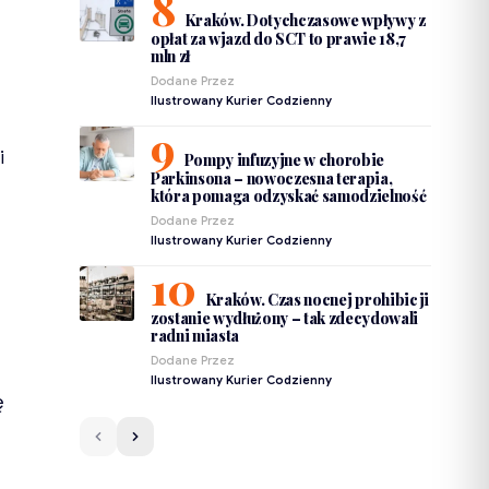
Kraków. Dotychczasowe wpływy z
opłat za wjazd do SCT to prawie 18,7
mln zł
Dodane Przez
Ilustrowany Kurier Codzienny
i
Pompy infuzyjne w chorobie
Parkinsona – nowoczesna terapia,
która pomaga odzyskać samodzielność
Dodane Przez
Ilustrowany Kurier Codzienny
Kraków. Czas nocnej prohibicji
zostanie wydłużony – tak zdecydowali
radni miasta
Dodane Przez
Ilustrowany Kurier Codzienny
ę