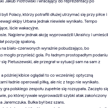
ki Jakub Piotrowski i wracający do reprezentacji po
li Polacy, którzy potrafili dłużej utrzymać się przy piłce i
zewagi ekipy Urbana jednak niewiele wynikało. Tempo
jące, iście wakacyjne.
sie. Najpierw jednak akcję wyprowadzili Ukraińcy i umieścil
dał pozycję spaloną.
a na biało-czerwonych wyraźnie pobudzająco, bo
ybko mogło przynieść gola. Po ładnym prostopadłym podaniu
ł się Pietuszewski, ale przegrał w sytuacji sam na sam z
 a później kibice oglądali to co wcześniej: optyczną
i ładnie operowali piłką, ale nic z tego nie wynikało.
 gra polskiego zespołu zupełnie się rozsypała. Zaczęło si
wie, po której rywale wyprowadzili szybki atak zakończony
 Jaremczuka. Bułka był bez szans.