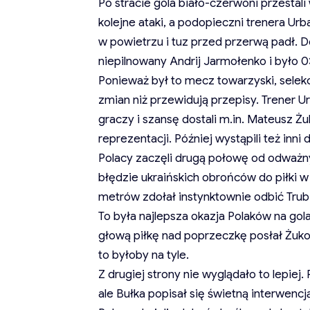
Po stracie gola biało-czerwoni przestal
kolejne ataki, a podopieczni trenera Urb
w powietrzu i tuz przed przerwą padł. 
niepilnowany Andrij Jarmołenko i było 0:
Ponieważ był to mecz towarzyski, selekc
zmian niż przewidują przepisy. Trener 
graczy i szansę dostali m.in. Mateusz Żu
reprezentacji. Później wystąpili też inni
Polacy zaczęli drugą połowę od odważn
błędzie ukraińskich obrońców do piłki w 
metrów zdołał instynktownie odbić Trub
To była najlepsza okazja Polaków na gol
głową piłkę nad poprzeczkę posłał Żuko
to byłoby na tyle.
Z drugiej strony nie wyglądało to lepiej
ale Bułka popisał się świetną interwencj