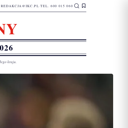
REDAKCJA@IKC.PL
·
TEL. 600 015 060
NY
026
łego kraju.