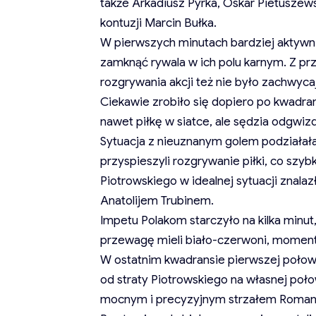
także Arkadiusz Pyrka, Oskar Pietuszews
kontuzji Marcin Bułka.
W pierwszych minutach bardziej aktywni by
zamknąć rywala w ich polu karnym. Z pr
rozgrywania akcji też nie było zachwyca
Ciekawie zrobiło się dopiero po kwadran
nawet piłkę w siatce, ale sędzia odgwiz
Sytuacja z nieuznanym golem podziałał
przyspieszyli rozgrywanie piłki, co sz
Piotrowskiego w idealnej sytuacji znalaz
Anatolijem Trubinem.
Impetu Polakom starczyło na kilka minut,
przewagę mieli biało-czerwoni, momentam
W ostatnim kwadransie pierwszej połowy
od straty Piotrowskiego na własnej poło
mocnym i precyzyjnym strzałem Romana