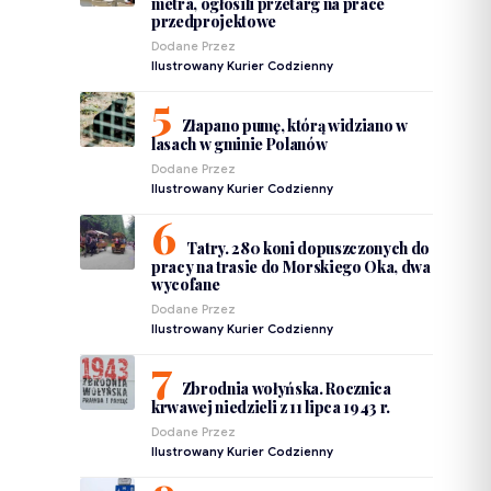
metra, ogłosili przetarg na prace
przedprojektowe
Dodane Przez
Ilustrowany Kurier Codzienny
Złapano pumę, którą widziano w
lasach w gminie Polanów
Dodane Przez
Ilustrowany Kurier Codzienny
Tatry. 280 koni dopuszczonych do
pracy na trasie do Morskiego Oka, dwa
wycofane
Dodane Przez
Ilustrowany Kurier Codzienny
Zbrodnia wołyńska. Rocznica
krwawej niedzieli z 11 lipca 1943 r.
Dodane Przez
Ilustrowany Kurier Codzienny