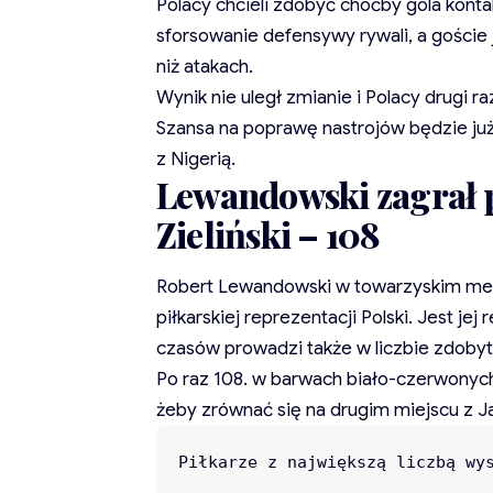
Polacy chcieli zdobyć choćby gola kontak
sforsowanie defensywy rywali, a goście j
niż atakach.
Wynik nie uległ zmianie i Polacy drugi r
Szansa na poprawę nastrojów będzie już
z Nigerią.
Lewandowski zagrał po
Zieliński – 108
Robert Lewandowski w towarzyskim mecz
piłkarskiej reprezentacji Polski. Jest je
czasów prowadzi także w liczbie zdoby
Po raz 108. w barwach biało-czerwonych 
żeby zrównać się na drugim miejscu z J
Piłkarze z największą liczbą wys