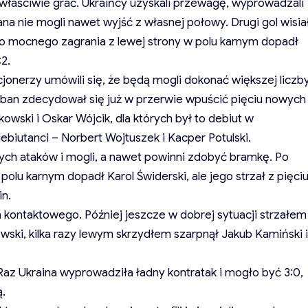
i właściwie grać. Ukraińcy uzyskali przewagę, wyprowadzali
ana nie mogli nawet wyjść z własnej połowy. Drugi gol wisia
Do mocnego zagrania z lewej strony w polu karnym dopadł
2.
jonerzy umówili się, że będą mogli dokonać większej liczb
Urban zdecydował się już w przerwie wpuścić pięciu nowych
kowski i Oskar Wójcik, dla których był to debiut w
 debiutanci – Norbert Wojtuszek i Kacper Potulski.
ych ataków i mogli, a nawet powinni zdobyć bramkę. Po
polu karnym dopadł Karol Świderski, ale jego strzał z pięci
in.
a kontaktowego. Później jeszcze w dobrej sytuacji strzałem
wski, kilka razy lewym skrzydłem szarpnął Jakub Kamiński i
. Raz Ukraina wyprowadziła ładny kontratak i mogło być 3:0,
ą.