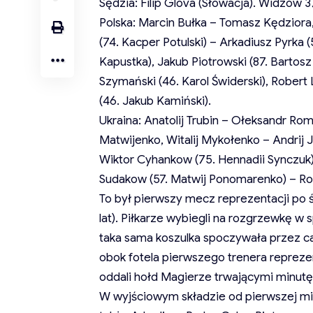
Sędzia: Filip Glova (Słowacja). Widzów 
Polska: Marcin Bułka – Tomasz Kędziora
(74. Kacper Potulski) – Arkadiusz Pyrka (
Kapustka), Jakub Piotrowski (87. Bartosz S
Szymański (46. Karol Świderski), Rober
(46. Jakub Kamiński).
Ukraina: Anatolij Trubin – Ołeksandr Rom
Matwijenko, Witalij Mykołenko – Andrij
Wiktor Cyhankow (75. Hennadii Synczuk)
Sudakow (57. Matwij Ponomarenko) – Ro
To był pierwszy mecz reprezentacji po 
lat). Piłkarze wybiegli na rozgrzewkę w
taka sama koszulka spoczywała przez c
obok fotela pierwszego trenera repreze
oddali hołd Magierze trwającymi minutę 
W wyjściowym składzie od pierwszej minut