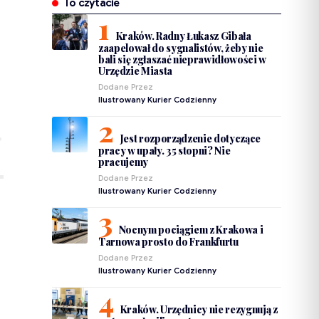
To czytacie
Kraków. Radny Łukasz Gibała
zaapelował do sygnalistów, żeby nie
bali się zgłaszać nieprawidłowości w
Urzędzie Miasta
Dodane Przez
Ilustrowany Kurier Codzienny
Jest rozporządzenie dotyczące
pracy w upały. 35 stopni? Nie
pracujemy
Dodane Przez
Ilustrowany Kurier Codzienny
Nocnym pociągiem z Krakowa i
Tarnowa prosto do Frankfurtu
Dodane Przez
Ilustrowany Kurier Codzienny
Kraków. Urzędnicy nie rezygnują z