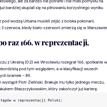
towego, ale za bardzo nie potrafili i nie mieli pomysłu na
uż bardziej skupiali się na pilnowaniu korzystnego wyniku
az pod wodzą Urbana musieli zejść z boiska pokonani.
 3 czerwca, kiedy biało-czerwoni zmierzą się w Warszawie
 raz 166. w reprezentacji,
u z Ukrainą (0:2) we Wrocławiu rozegrał 166. spotkanie 
j rekordzistą pod tym względem, a w klasyfikacji wszech
tych bramek – 89.
wystąpił Piotr Zieliński. Brakuje mu tylko jednego meczu,
akubem Błaszczykowskim, który zakończył już karierę.
tępów w reprezentacji Polski:
