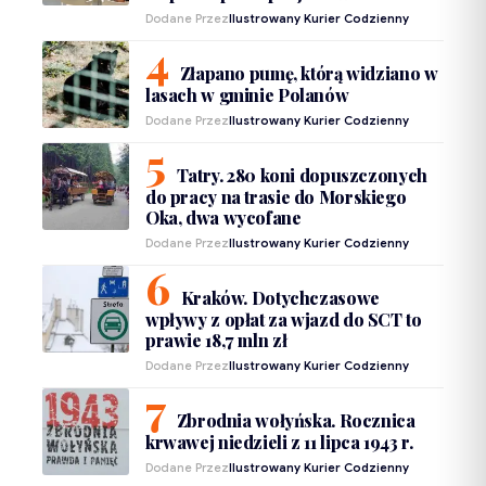
Dodane Przez
Ilustrowany Kurier Codzienny
Złapano pumę, którą widziano w
lasach w gminie Polanów
Dodane Przez
Ilustrowany Kurier Codzienny
Tatry. 280 koni dopuszczonych
do pracy na trasie do Morskiego
Oka, dwa wycofane
Dodane Przez
Ilustrowany Kurier Codzienny
Kraków. Dotychczasowe
wpływy z opłat za wjazd do SCT to
prawie 18,7 mln zł
Dodane Przez
Ilustrowany Kurier Codzienny
Zbrodnia wołyńska. Rocznica
krwawej niedzieli z 11 lipca 1943 r.
Dodane Przez
Ilustrowany Kurier Codzienny