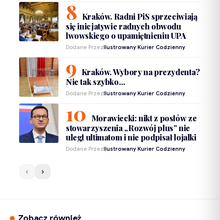
Kraków. Radni PiS sprzeciwiają
się inicjatywie radnych obwodu
lwowskiego o upamiętnieniu UPA
Dodane Przez
Ilustrowany Kurier Codzienny
Kraków. Wybory na prezydenta?
Nie tak szybko…
Dodane Przez
Ilustrowany Kurier Codzienny
Morawiecki: nikt z posłów ze
stowarzyszenia „Rozwój plus” nie
uległ ultimatom i nie podpisał lojalki
Dodane Przez
Ilustrowany Kurier Codzienny
Zobacz również