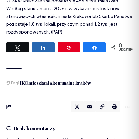
2024 w Krakowie znajdowało się 466,6 tys. mieszkań.
Według stanu z marca 2026 r. w wykazie pustostanów
stanowiących własność miasta Krakowa lub Skarbu Państwa
pozostaje 1,8 tys. lokali, przy czym ponad 1,2 tys. jest
rozdysponowanych. (PAP)
0
Tweetuj
Udostępnij
Przypnij
Udostępnij
UDOSTĘPNIEŃ
Tagi
IKC
mieszkania komunalne kraków
Brak komentarzy