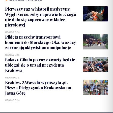
Pierwszy raz w historii medycyny.
Wyjęli serce, żeby naprawić to, czego
KRAJ
nie dało się zoperować w klatce
piersiowej
08/09/2026
Pikieta przeciw transportowi
konnemu do Morskiego Oka; wozacy
MAŁOPOLSKA
zarzucają aktywistom manipulacje
08/08/2026
Łukasz Gibała po raz czwarty będzie
ubiegał się o urząd prezydenta
KRAKÓW
Krakowa
08/07/2026
Kraków. Z Wawelu wyruszyła 46.
Piesza Pielgrzymka Krakowska na
KRAKÓW
Jasną Górę
08/06/2026