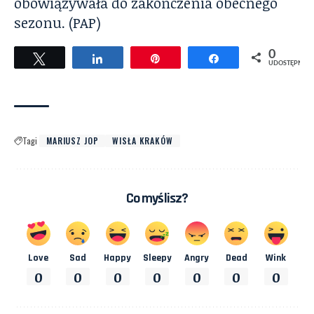
obowiązywała do zakończenia obecnego
sezonu. (PAP)
0
Tweetuj
Udostępnij
Przypnij
Udostępnij
UDOSTĘPNIEŃ
Tagi
MARIUSZ JOP
WISŁA KRAKÓW
Co myślisz?
Love
Sad
Happy
Sleepy
Angry
Dead
Wink
0
0
0
0
0
0
0