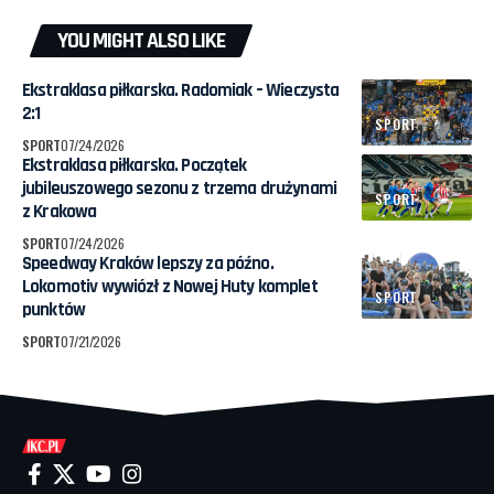
YOU MIGHT ALSO LIKE
Ekstraklasa piłkarska. Radomiak – Wieczysta
2:1
SPORT
SPORT
07/24/2026
Ekstraklasa piłkarska. Początek
jubileuszowego sezonu z trzema drużynami
SPORT
z Krakowa
SPORT
07/24/2026
Speedway Kraków lepszy za późno.
Lokomotiv wywiózł z Nowej Huty komplet
SPORT
punktów
SPORT
07/21/2026