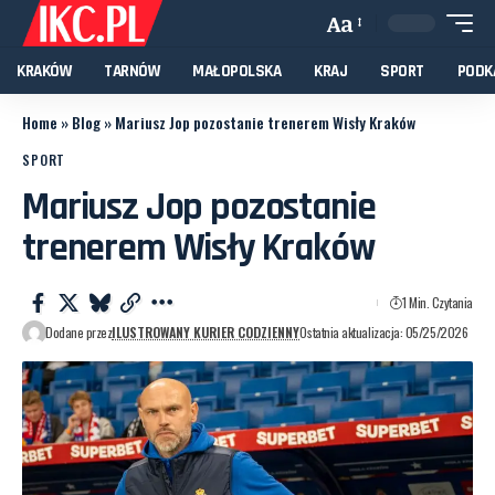
Aa
KRAKÓW
TARNÓW
MAŁOPOLSKA
KRAJ
SPORT
PODK
Home
»
Blog
»
Mariusz Jop pozostanie trenerem Wisły Kraków
SPORT
Mariusz Jop pozostanie
trenerem Wisły Kraków
1 Min. Czytania
Dodane przez
ILUSTROWANY KURIER CODZIENNY
Ostatnia aktualizacja: 05/25/2026