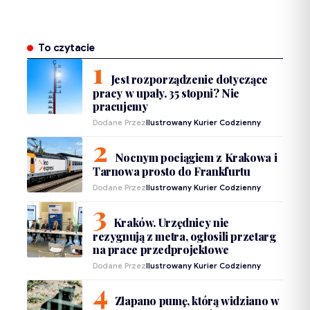
To czytacie
Jest rozporządzenie dotyczące
pracy w upały. 35 stopni? Nie
pracujemy
Dodane Przez
Ilustrowany Kurier Codzienny
Nocnym pociągiem z Krakowa i
Tarnowa prosto do Frankfurtu
Dodane Przez
Ilustrowany Kurier Codzienny
Kraków. Urzędnicy nie
rezygnują z metra, ogłosili przetarg
na prace przedprojektowe
Dodane Przez
Ilustrowany Kurier Codzienny
Złapano pumę, którą widziano w