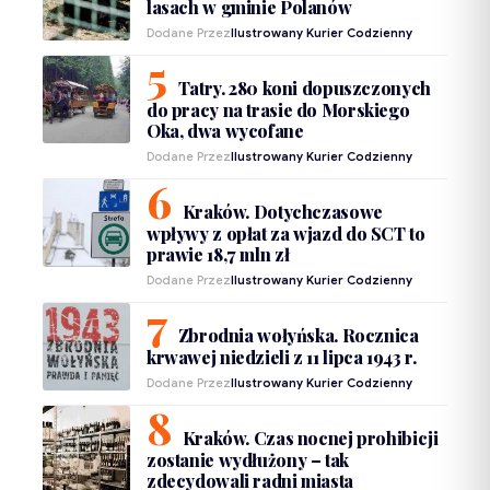
lasach w gminie Polanów
Dodane Przez
Ilustrowany Kurier Codzienny
Tatry. 280 koni dopuszczonych
do pracy na trasie do Morskiego
Oka, dwa wycofane
Dodane Przez
Ilustrowany Kurier Codzienny
Kraków. Dotychczasowe
wpływy z opłat za wjazd do SCT to
prawie 18,7 mln zł
Dodane Przez
Ilustrowany Kurier Codzienny
Zbrodnia wołyńska. Rocznica
krwawej niedzieli z 11 lipca 1943 r.
Dodane Przez
Ilustrowany Kurier Codzienny
Kraków. Czas nocnej prohibicji
zostanie wydłużony – tak
zdecydowali radni miasta