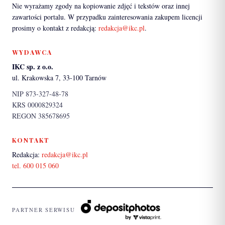
Nie wyrażamy zgody na kopiowanie zdjęć i tekstów oraz innej
zawartości portalu. W przypadku zainteresowania zakupem licencji
prosimy o kontakt z redakcją:
redakcja@ikc.pl
.
WYDAWCA
IKC sp. z o.o.
ul. Krakowska 7, 33-100 Tarnów
NIP 873-327-48-78
KRS 0000829324
REGON 385678695
KONTAKT
Redakcja:
redakcja@ikc.pl
tel. 600 015 060
PARTNER SERWISU