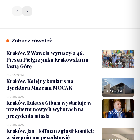
Zobacz również
Kraków. Z Wawelu wyruszyła 46.
Piesza Pielgrzymka Krakowska na
KRAKÓW
Jasną Górę
08/06/2026
Kraków. Kolejny konkurs na
dyrektora Muzeum MOCAK
KRAKÓW
08/05/2026
Kraków. Łukasz Gibała wystartuje w
przedterminowych wyborach na
KRAKÓW
prezydenta miasta
08/05/2026
Kraków. Jan Hoffman zgłosił komitet;
w sierpniu ma przedstawić