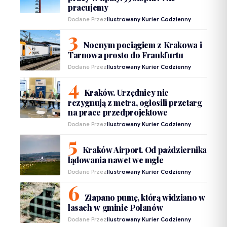
pracujemy
Dodane Przez
Ilustrowany Kurier Codzienny
Nocnym pociągiem z Krakowa i
Tarnowa prosto do Frankfurtu
Dodane Przez
Ilustrowany Kurier Codzienny
Kraków. Urzędnicy nie
rezygnują z metra, ogłosili przetarg
na prace przedprojektowe
Dodane Przez
Ilustrowany Kurier Codzienny
Kraków Airport. Od października
lądowania nawet we mgle
Dodane Przez
Ilustrowany Kurier Codzienny
Złapano pumę, którą widziano w
lasach w gminie Polanów
Dodane Przez
Ilustrowany Kurier Codzienny