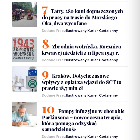
Tatry. 280 koni dopuszczonych
do pracy na trasie do Morskiego
Oka, dwa wycofane
Dodane Przez
Ilustrowany Kurier Codzienny
Zbrodnia wołyńska. Rocznica
krwawej niedzieli z 11 lipca 1943 r.
Dodane Przez
Ilustrowany Kurier Codzienny
Kraków. Dotychczasowe
wpływy z opłat za wjazd do SCT to
prawie 18,7 mln zł
Dodane Przez
Ilustrowany Kurier Codzienny
Pompy infuzyjne w chorobie
Parkinsona – nowoczesna terapia,
która pomaga odzyskać
samodzielność
Dodane Przez
Ilustrowany Kurier Codzienny