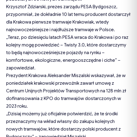
Krzysztof Zdziarski, prezes zarządu PESA Bydgoszcz,
przypomniał, że dokładnie 10 lat temu producent dostarczył
dla Krakowa pierwsze tramwaje Krakowiak, wtedy
najnowocześniejsze i najdłuższe tramwaje w Polsce.
„Teraz, po dziesięciu latach PESA wraca do Krakowa i po raz
kolejny mogę powiedzieć – Twisty 3.0, które dostarczymy
to będą najnowocześniejsze pojazdy na rynku –
komfortowe, ekologiczne, energooszczędne i ciche” –
zapowiedział.
Prezydent Krakowa Aleksander Miszalski wskazywał, że w
poniedziałek krakowski przewoźnik zawarł umowę z
Centrum Unijnych Projektów Transportowych na 128 mln zł
dofinansowania z KPO do tramwajów dostarczonych w
2023 roku.
„Dzisiaj możemy już oficjalnie potwierdzić, że te środki
przeznaczymy na wkład własny do zakupu kolejnych
nowych tramwajów, które dostarczy polski producent z
Bydgoszczy” – zapowiedział Miszalski.