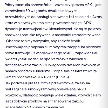
Priorytetem
dla przewoźnika – zaznaczył prezes MPK – jest
zamówienie 30 wagonów dwukierunkowych
przewidzianych do obsługi planowanej linii na osiedle Azory,
która w pierwszym etapie ma powstać bez pętli. MPK
dysponuje tramwajami dwukierunkowymi, ale są to pojazdy
sprowadzone jako używane, a następnie zmodernizowane.
„Obecnie robimy wszystko, aby znaleźć środki
umożliwiające podpisanie umowy realizacyjnej na pierwsze
nowe tramwaje już w połowie tego roku” – zapowiedział
Świerczyński i dodał, że spółka złożyła wniosek o
dofinansowanie zakupu 30 wagonów dwukierunkowych w
ramach programu Fundusze Europejskie na Infrastrukturę,
Klimat i Środowisko 2021-2027 (FEnIKS).
Jak podkreślił prezes, firmie przewozowej zależy na
realizacji całej umowy ramowej opiewającej na 90
pojazdów, dlatego podejmuje wiele działań, których celem
jest zdobycie środków na sfinansowanie zakupu
pozostałych 60 nowych tramwajów.