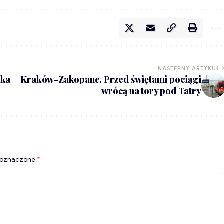
NASTĘPNY ARTYKUŁ
ska
Kraków-Zakopane. Przed świętami pociągi
wrócą na tory pod Tatry
 oznaczone
*