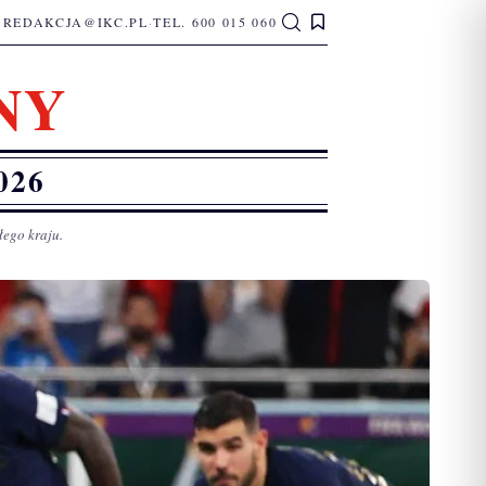
REDAKCJA@IKC.PL
·
TEL. 600 015 060
NY
026
łego kraju.