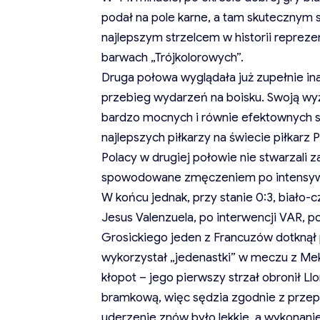
podał na pole karne, a tam skutecznym 
najlepszym strzelcem w historii reprezent
barwach „Trójkolorowych”.
Druga połowa wyglądała już zupełnie in
przebieg wydarzeń na boisku. Swoją wy
bardzo mocnych i równie efektownych s
najlepszych piłkarzy na świecie piłkarz P
Polacy w drugiej połowie nie stwarzali 
spowodowane zmęczeniem po intensywn
W końcu jednak, przy stanie 0:3, biało-
Jesus Valenzuela, po interwencji VAR, p
Grosickiego jeden z Francuzów dotknął p
wykorzystał „jedenastki” w meczu z Me
kłopot – jego pierwszy strzał obronił Llo
bramkową, więc sędzia zgodnie z przep
uderzenie znów było lekkie, a wykonanie