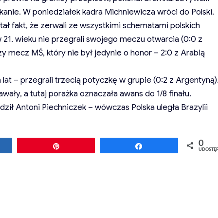
tkanie. W poniedziałek kadra Michniewicza wróci do Polski.
ł fakt, że zerwali ze wszystkimi schematami polskich
 21. wieku nie przegrali swojego meczu otwarcia (0:0 z
y mecz MŚ, który nie był jedynie o honor – 2:0 z Arabią
 lat – przegrali trzecią potyczkę w grupie (0:2 z Argentyną)
wały, a tutaj porażka oznaczała awans do 1/8 finału.
ził Antoni Piechniczek – wówczas Polska uległa Brazylii
0
ępnij
Przypnij
Udostępnij
UDOSTĘ