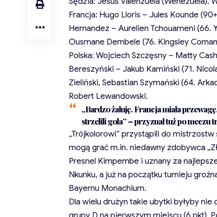
Sędzia: Jesus Valenzuela (Wenezuela). 
Francja: Hugo Lloris – Jules Kounde (90
Hernandez – Aurelien Tchouameni (66. Y
Ousmane Dembele (76. Kingsley Coman),
Polska: Wojciech Szczęsny – Matty Cash,
Bereszyński – Jakub Kamiński (71. Nicola
Zieliński, Sebastian Szymański (64. Arka
Robert Lewandowski.
„Bardzo żałuję. Francja miała przewagę,
strzelili gola” – przyznał tuż po meczu
„Trójkolorowi” przystąpili do mistrzostw
mogą grać m.in. niedawny zdobywca „Zło
Presnel Kimpembe i uznany za najlepsze
Nkunku, a już na początku turnieju gro
Bayernu Monachium.
Dla wielu drużyn takie ubytki byłyby nie d
grupy D na pierwszym miejscu (6 pkt). Po