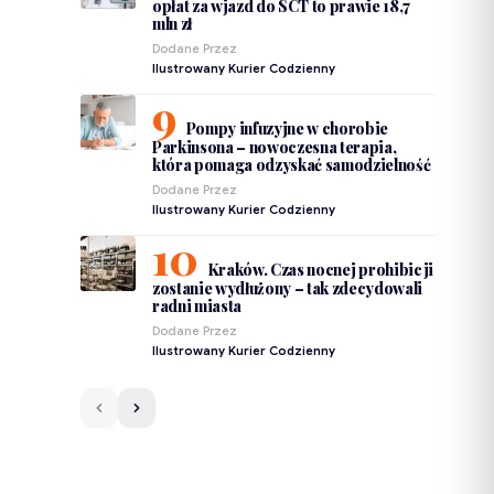
opłat za wjazd do SCT to prawie 18,7
mln zł
Dodane Przez
Ilustrowany Kurier Codzienny
Pompy infuzyjne w chorobie
Parkinsona – nowoczesna terapia,
która pomaga odzyskać samodzielność
Dodane Przez
Ilustrowany Kurier Codzienny
Kraków. Czas nocnej prohibicji
zostanie wydłużony – tak zdecydowali
radni miasta
Dodane Przez
Ilustrowany Kurier Codzienny