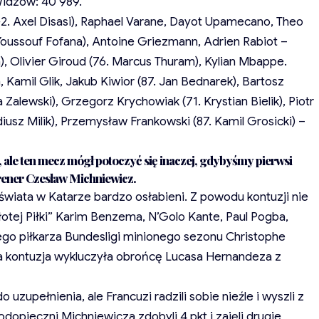
Widzów: 40 989.
+2. Axel Disasi), Raphael Varane, Dayot Upamecano, Theo
oussouf Fofana), Antoine Griezmann, Adrien Rabiot –
 Olivier Giroud (76. Marcus Thuram), Kylian Mbappe.
 Kamil Glik, Jakub Kiwior (87. Jan Bednarek), Bartosz
 Zalewski), Grzegorz Krychowiak (71. Krystian Bielik), Piotr
diusz Milik), Przemysław Frankowski (87. Kamil Grosicki) –
 ale ten mecz mógł potoczyć się inaczej, gdybyśmy pierwsi
 trener Czesław Michniewicz.
 świata w Katarze bardzo osłabieni. Z powodu kontuzji nie
tej Piłki” Karim Benzema, N’Golo Kante, Paul Pogba,
go piłkarza Bundesligi minionego sezonu Christophe
źna kontuzja wykluczyła obrońcę Lucasa Hernandeza z
o uzupełnienia, ale Francuzi radzili sobie nieźle i wyszli z
dopieczni Michniewicza zdobyli 4 pkt i zajęli drugie