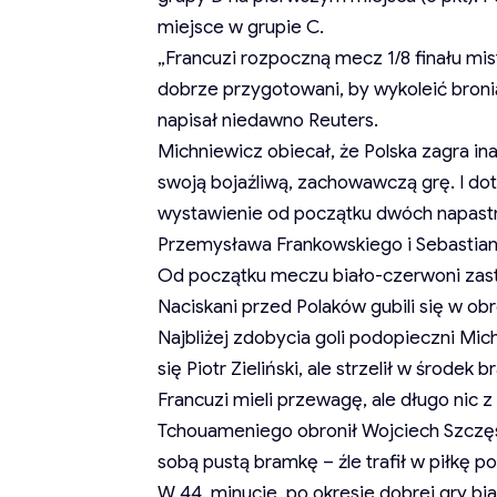
miejsce w grupie C.
„Francuzi rozpoczną mecz 1/8 finału mist
dobrze przygotowani, by wykoleić broni
napisał niedawno Reuters.
Michniewicz obiecał, że Polska zagra in
swoją bojaźliwą, zachowawczą grę. I do
wystawienie od początku dwóch napastni
Przemysława Frankowskiego i Sebastia
Od początku meczu biało-czerwoni zasto
Naciskani przed Polaków gubili się w obr
Najbliżej zdobycia goli podopieczni Mich
się Piotr Zieliński, ale strzelił w środek b
Francuzi mieli przewagę, ale długo nic z
Tchouameniego obronił Wojciech Szczęsny
sobą pustą bramkę – źle trafił w piłk
W 44. minucie, po okresie dobrej gry b