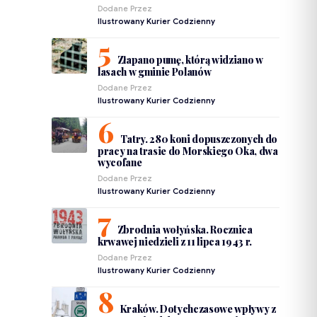
Dodane Przez
Ilustrowany Kurier Codzienny
Złapano pumę, którą widziano w
lasach w gminie Polanów
Dodane Przez
Ilustrowany Kurier Codzienny
Tatry. 280 koni dopuszczonych do
pracy na trasie do Morskiego Oka, dwa
wycofane
Dodane Przez
Ilustrowany Kurier Codzienny
Zbrodnia wołyńska. Rocznica
krwawej niedzieli z 11 lipca 1943 r.
Dodane Przez
Ilustrowany Kurier Codzienny
Kraków. Dotychczasowe wpływy z