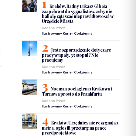
Kraków. Radny Łukasz Gibała
zaapelował do sygnalistów, żeby nie
bali się zgłaszać nieprawidłowości w
Urzędzie Miasta
Dodane Przez
Ilustrowany Kurier Codzienny
Jest rozporządzenie dotyczące
pracy w upały. 35 stopni? Nie
pracujemy
Dodane Przez
Ilustrowany Kurier Codzienny
Nocnym pociągiem z Krakowa i
Tarnowa prosto do Frankfurtu
Dodane Przez
Ilustrowany Kurier Codzienny
Kraków. Urzędnicy nie rezygnują z
metra, ogłosili przetarg na prace
przedprojektowe