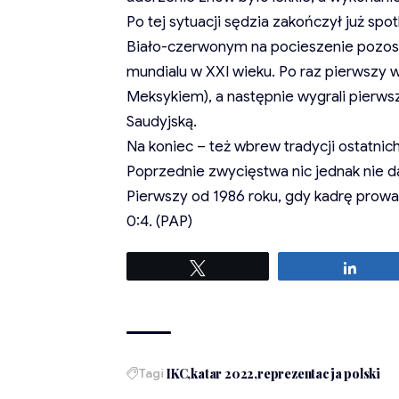
Po tej sytuacji sędzia zakończył już spo
Biało-czerwonym na pocieszenie pozosta
mundialu w XXI wieku. Po raz pierwszy w
Meksykiem), a następnie wygrali pierwsz
Saudyjską.
Na koniec – też wbrew tradycji ostatnich
Poprzednie zwycięstwa nic jednak nie da
Pierwszy od 1986 roku, gdy kadrę prowad
0:4. (PAP)
Tweetuj
Udost
Tagi
IKC
katar 2022
reprezentacja polski