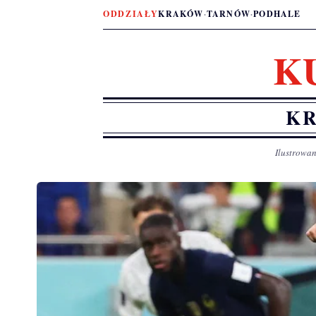
ODDZIAŁY
KRAKÓW
·
TARNÓW
·
PODHALE
K
KR
Ilustrowan