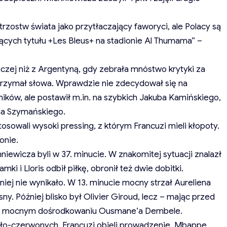
rzostw świata jako przytłaczający faworyci, ale Polacy są
ących tytułu +Les Bleus+ na stadionie Al Thumama” –
aczej niż z Argentyną, gdy zebrała mnóstwo krytyki za
trzymał słowa. Wprawdzie nie zdecydował się na
ków, ale postawił m.in. na szybkich Jakuba Kamińskiego,
na Szymańskiego.
sowali wysoki pressing, z którym Francuzi mieli kłopoty.
onie.
niewicza byli w 37. minucie. W znakomitej sytuacji znalazł
ramki i Lloris odbił piłkę, obronił też dwie dobitki.
 niej nie wynikało. W 13. minucie mocny strzał Aureliena
. Później blisko był Olivier Giroud, lecz – mając przed
ę po mocnym dośrodkowaniu Ousmane’a Dembele.
iało-czerwonych, Francuzi objęli prowadzenie. Mbappe