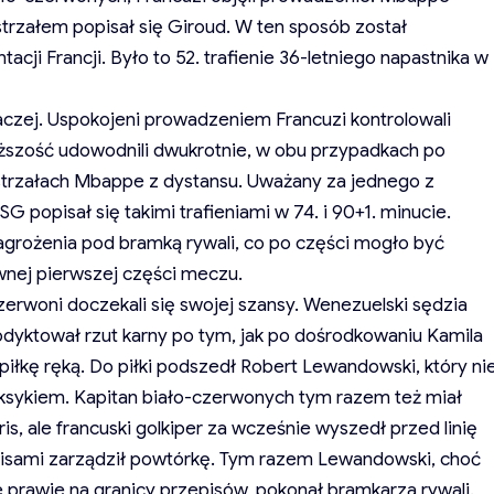
strzałem popisał się Giroud. W ten sposób został
acji Francji. Było to 52. trafienie 36-letniego napastnika w
aczej. Uspokojeni prowadzeniem Francuzi kontrolowali
ższość udowodnili dwukrotnie, w obu przypadkach po
trzałach Mbappe z dystansu. Uważany za jednego z
SG popisał się takimi trafieniami w 74. i 90+1. minucie.
zagrożenia pod bramką rywali, co po części mogło być
ej pierwszej części meczu.
czerwoni doczekali się swojej szansy. Wenezuelski sędzia
odyktował rzut karny po tym, jak po dośrodkowaniu Kamila
iłkę ręką. Do piłki podszedł Robert Lewandowski, który ni
ksykiem. Kapitan biało-czerwonych tym razem też miał
ris, ale francuski golkiper za wcześnie wyszedł przed linię
isami zarządził powtórkę. Tym razem Lewandowski, choć
 prawie na granicy przepisów, pokonał bramkarza rywali.