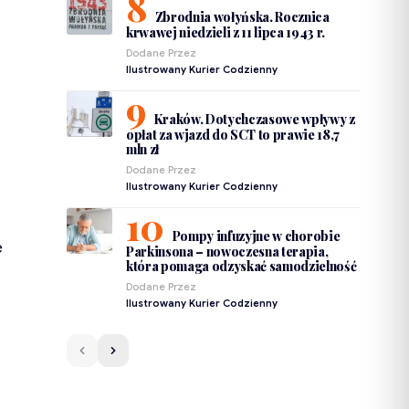
Zbrodnia wołyńska. Rocznica
krwawej niedzieli z 11 lipca 1943 r.
Dodane Przez
Ilustrowany Kurier Codzienny
Kraków. Dotychczasowe wpływy z
opłat za wjazd do SCT to prawie 18,7
mln zł
Dodane Przez
Ilustrowany Kurier Codzienny
Pompy infuzyjne w chorobie
e
Parkinsona – nowoczesna terapia,
która pomaga odzyskać samodzielność
Dodane Przez
Ilustrowany Kurier Codzienny