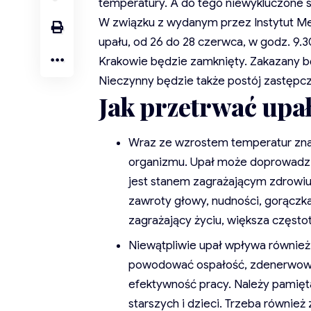
temperatury. A do tego niewykluczone 
W związku z wydanym przez Instytut M
upału, od 26 do 28 czerwca, w godz. 9.
Krakowie będzie zamknięty. Zakazany b
Nieczynny będzie także postój zastępczy 
Jak przetrwać upa
Wraz ze wzrostem temperatur zna
organizmu. Upał może doprowadzić
jest stanem zagrażającym zdrowiu, 
zawroty głowy, nudności, gorączka
zagrażający życiu, większa częstot
Niewątpliwie upał wpływa równie
powodować ospałość, zdenerwowani
efektywność pracy. Należy pamięta
starszych i dzieci. Trzeba równie