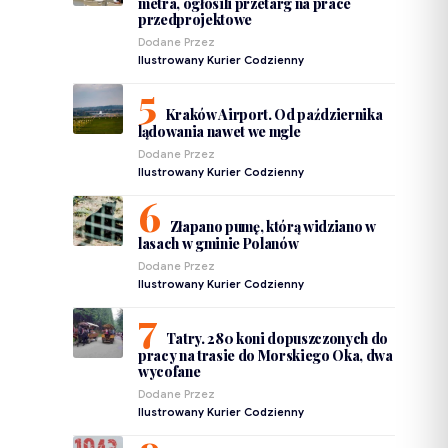
metra, ogłosili przetarg na prace
przedprojektowe
Dodane Przez
Ilustrowany Kurier Codzienny
Kraków Airport. Od października
lądowania nawet we mgle
Dodane Przez
Ilustrowany Kurier Codzienny
Złapano pumę, którą widziano w
lasach w gminie Polanów
Dodane Przez
Ilustrowany Kurier Codzienny
Tatry. 280 koni dopuszczonych do
pracy na trasie do Morskiego Oka, dwa
wycofane
Dodane Przez
Ilustrowany Kurier Codzienny