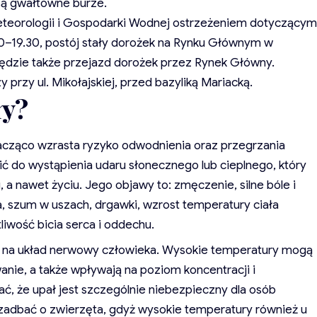
są gwałtowne burze.
eteorologii i Gospodarki Wodnej ostrzeżeniem dotyczącym
30–19.30, postój stały dorożek na Rynku Głównym w
ędzie także przejazd dorożek przez Rynek Główny.
przy ul. Mikołajskiej, przed bazyliką Mariacką.
ły?
cząco wzrasta ryzyko odwodnienia oraz przegrzania
 do wystąpienia udaru słonecznego lub cieplnego, który
a nawet życiu. Jego objawy to: zmęczenie, silne bóle i
, szum w uszach, drgawki, wzrost temperatury ciała
liwość bicia serca i oddechu.
ż na układ nerwowy człowieka. Wysokie temperatury mogą
e, a także wpływają na poziom koncentracji i
ć, że upał jest szczególnie niebezpieczny dla osób
ż zadbać o zwierzęta, gdyż wysokie temperatury również u