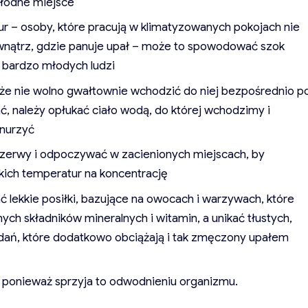
hłodne miejsce
ur – osoby, które pracują w klimatyzowanych pokojach nie
wnątrz, gdzie panuje upał – może to spowodować szok
i bardzo młodych ludzi
że nie wolno gwałtownie wchodzić do niej bezpośrednio p
, należy opłukać ciało wodą, do której wchodzimy i
anurzyć
przerwy i odpoczywać w zacienionych miejscach, by
ich temperatur na koncentrację
 lekkie posiłki, bazujące na owocach i warzywach, które
ch składników mineralnych i witamin, a unikać tłustych,
ań, które dodatkowo obciążają i tak zmęczony upałem
, ponieważ sprzyja to odwodnieniu organizmu.