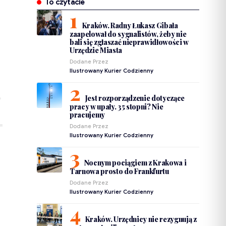
To czytacie
Kraków. Radny Łukasz Gibała
zaapelował do sygnalistów, żeby nie
bali się zgłaszać nieprawidłowości w
Urzędzie Miasta
Dodane Przez
Ilustrowany Kurier Codzienny
Jest rozporządzenie dotyczące
pracy w upały. 35 stopni? Nie
pracujemy
Dodane Przez
Ilustrowany Kurier Codzienny
Nocnym pociągiem z Krakowa i
Tarnowa prosto do Frankfurtu
Dodane Przez
Ilustrowany Kurier Codzienny
Kraków. Urzędnicy nie rezygnują z