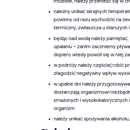
możliwe, należy przenieść się w c
należny unikać skrajnych temperat
powinny od razu wychodzić na ze
termiczny, zwłaszcza u starszych 
będąc nad wodą należy pamiętać, 
opalaniu – zanim zaczniemy pływać
dopiero wtedy powoli się w niej z
w podróży należy częściej robić 
złagodzić negatywny wpływ wysok
w upalne dni należy przygotowywać
dostarczają organizmowi niezbędny
smażonych i wysokokalorycznych d
organizm
należy unikać spożywania alkoholu