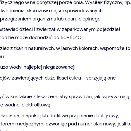
izycznego w najgorętszej porze dnia. Wysiłek fizyczny, np
odwodnienia, skurczów mięśni spowodowanych
 przegrzaniem organizmu lub udaru cieplnego
tawiać dzieci i zwierząt w zaparkowanym pojeździe!
hodzie może dochodzić do 50–60°C
zież z tkanin naturalnych, w jasnych kolorach, wspomoże to
mu
użo wody, najlepiej niegazowanej;
ojów zawierających duże ilości cukru – sprzyjają one
yć w kontakcie z lekarzem, aby sprawdzić, jaki wpływ mają
ę wodno-elektrolitową
abienie, niepokój lub dotkliwe pragnienie i ból głowy,
ytorem medycznym, dzwoniąc pod numer alarmowy; jeśli t