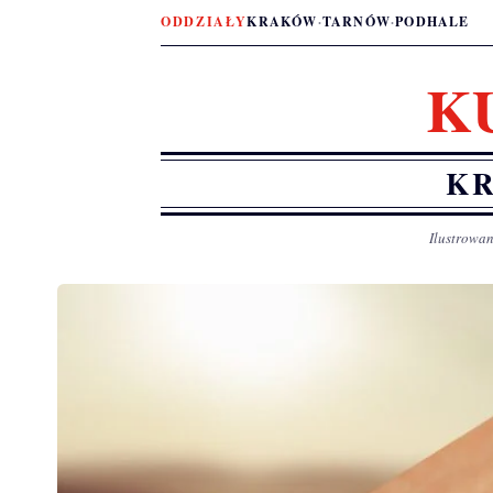
ODDZIAŁY
KRAKÓW
·
TARNÓW
·
PODHALE
K
KR
Ilustrowan