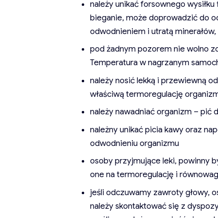
należy unikać forsownego wysiłku f
bieganie, może doprowadzić do 
odwodnieniem i utratą minerałów,
pod żadnym pozorem nie wolno zos
Temperatura w nagrzanym samoc
należy nosić lekką i przewiewną od
właściwą termoregulację organiz
należy nawadniać organizm – pić d
należny unikać picia kawy oraz nap
odwodnieniu organizmu
osoby przyjmujące leki, powinny b
one na termoregulację i równowag
jeśli odczuwamy zawroty głowy, osł
należy skontaktować się z dyspoz