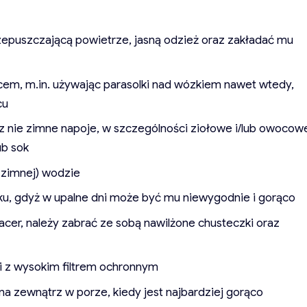
rzepuszczającą powietrze, jasną odzież oraz zakładać mu
cem, m.in. używając parasolki nad wózkiem nawet wtedy,
cu
cz nie zimne napoje, w szczególności ziołowe i/lub owocow
ub sok
e zimnej) wodzie
łku, gdyż w upalne dni może być mu niewygodnie i gorąco
cer, należy zabrać ze sobą nawilżone chusteczki oraz
 z wysokim filtrem ochronnym
na zewnątrz w porze, kiedy jest najbardziej gorąco