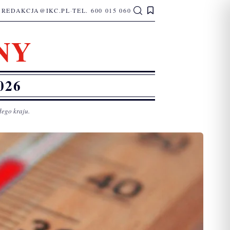
REDAKCJA@IKC.PL
·
TEL. 600 015 060
NY
026
łego kraju.