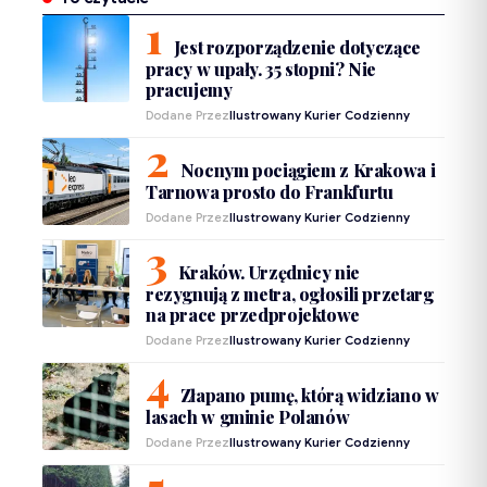
Jest rozporządzenie dotyczące
pracy w upały. 35 stopni? Nie
pracujemy
Dodane Przez
Ilustrowany Kurier Codzienny
Nocnym pociągiem z Krakowa i
Tarnowa prosto do Frankfurtu
Dodane Przez
Ilustrowany Kurier Codzienny
Kraków. Urzędnicy nie
rezygnują z metra, ogłosili przetarg
na prace przedprojektowe
Dodane Przez
Ilustrowany Kurier Codzienny
Złapano pumę, którą widziano w
lasach w gminie Polanów
Dodane Przez
Ilustrowany Kurier Codzienny