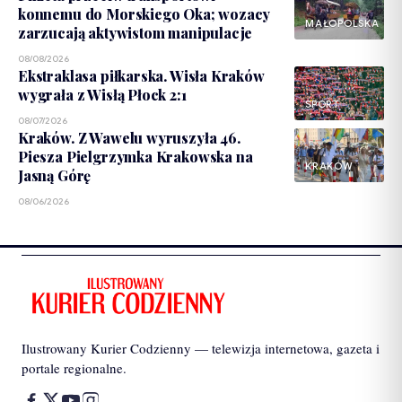
konnemu do Morskiego Oka; wozacy
MAŁOPOLSKA
zarzucają aktywistom manipulacje
08/08/2026
Ekstraklasa piłkarska. Wisła Kraków
wygrała z Wisłą Płock 2:1
SPORT
08/07/2026
Kraków. Z Wawelu wyruszyła 46.
Piesza Pielgrzymka Krakowska na
KRAKÓW
Jasną Górę
08/06/2026
Ilustrowany Kurier Codzienny — telewizja internetowa, gazeta i
portale regionalne.