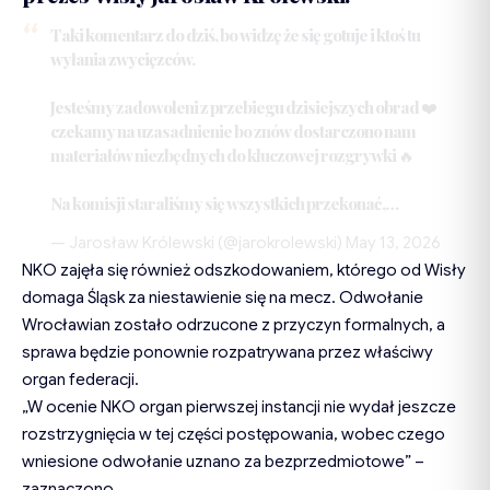
Taki komentarz do dziś, bo widzę że się gotuje i ktoś tu
wyłania zwycięzców.
Jesteśmy zadowoleni z przebiegu dzisiejszych obrad ❤️
czekamy na uzasadnienie bo znów dostarczono nam
materiałów niezbędnych do kluczowej rozgrywki 🔥
Na komisji staraliśmy się wszystkich przekonać,…
— Jarosław Królewski (@jarokrolewski)
May 13, 2026
NKO zajęła się również odszkodowaniem, którego od Wisły
domaga Śląsk za niestawienie się na mecz. Odwołanie
Wrocławian zostało odrzucone z przyczyn formalnych, a
sprawa będzie ponownie rozpatrywana przez właściwy
organ federacji.
„W ocenie NKO organ pierwszej instancji nie wydał jeszcze
rozstrzygnięcia w tej części postępowania, wobec czego
wniesione odwołanie uznano za bezprzedmiotowe” –
zaznaczono.