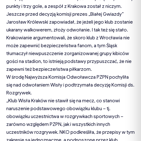
punkty i trzy gole, a zespół z Krakowa został z niczym.
Jeszcze przed decyzją komisji prezes „Białej Gwiazdy”
Jarosław Królewski zapowiadał, że jeżeli jego klub zostanie
ukarany walkowerem, złoży odwołanie. I tak też się stało.
Krakowianie argumentowali, że skoro klub z Wrocławia nie
może zapewnić bezpieczeństwa fanom, a tym Śląsk
tłumaczył niewpuszczenie zorganizowanej grupy kibiców
gości na stadion, to istnieją podstawy przypuszczać, że nie
zapewni też bezpieczeństwa piłkarzom.
W środę Najwyższa Komisja Odwoławcza PZPN pochyliła
się nad odwołaniem Wisły i podtrzymała decyzję Komisji ds.
Rozgrywek.
„Klub Wisła Kraków nie stawił się na mecz, co stanowi
naruszenie podstawowego obowiązku klubu – tj.
obowiązku uczestnictwa w rozgrywkach sportowych –
zarówno względem PZPN, jak i wszystkich innych
uczestników rozgrywek. NKO podkreśliła, że przepisy w tym
zakresie są jednoznaczne, a podnoszone przez klub