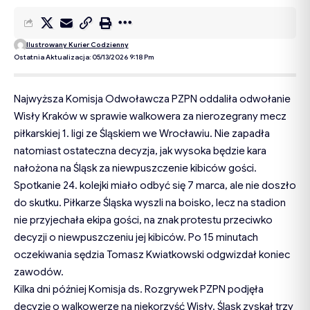
Ilustrowany Kurier Codzienny
Ostatnia Aktualizacja: 05/13/2026 9:18 Pm
Najwyższa Komisja Odwoławcza PZPN oddaliła odwołanie
Wisły Kraków w sprawie walkowera za nierozegrany mecz
piłkarskiej 1. ligi ze Śląskiem we Wrocławiu. Nie zapadła
natomiast ostateczna decyzja, jak wysoka będzie kara
nałożona na Śląsk za niewpuszczenie kibiców gości.
Spotkanie 24. kolejki miało odbyć się 7 marca, ale nie doszło
do skutku. Piłkarze Śląska wyszli na boisko, lecz na stadion
nie przyjechała ekipa gości, na znak protestu przeciwko
decyzji o niewpuszczeniu jej kibiców. Po 15 minutach
oczekiwania sędzia Tomasz Kwiatkowski odgwizdał koniec
zawodów.
Kilka dni później Komisja ds. Rozgrywek PZPN podjęła
decyzję o walkowerze na niekorzyść Wisły. Śląsk zyskał trzy