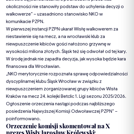
okoliczności nie stanowiły podstaw do uchylenia decyzji o
walkowerze” – uzasadniono stanowisko NKO w
komunikacie PZPN.
W pierwszej instancji PZPN ukarał Wisłę walkowerem za
niestawienie się na mecz, a na wrocławski klub za
niewpuszczenie kibiców gości nałożono grzywnę w
wysokości miliona złotych. Śląsk też się odwołał od tej kary.
W środę jednak nie zapadła decyzja, jak wysoka będzie kara
finansowa dla Wrocławian.
„NKO merytorycznie rozpoznała sprawę odpowiedzialności
dyscyplinarnej klubu Śląsk Wrocław w związku z
niewpuszczeniem zorganizowanej grupy kibiców Wisła
Kraków na mecz 24. kolejki Betclic 1. Ligi sezonu 2025/2026.
Ogłoszenie orzeczenia nastąpi podczas najbliższego
posiedzenia Najwyższej Komisji Odwoławczej PZPN” –
poinformowano.
Orzeczenie komisji skomentował na X
prezes Wisły Jarosław Królewski: