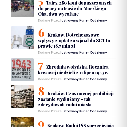
Tatry. 280 koni dopuszczonych
do pracy na trasie do Morskiego
Oka, dwa wycofane
Dodane Przez
Ilustrowany Kurier Codzienny
Kraków. Dotychczasowe
wpływy z opłat za wjazd do SCT to
prawie 18,7 mln zł
Dodane Przez
Ilustrowany Kurier Codzienny
Zbrodnia wołyńska. Rocznica
krwawej niedzieli z 11 lipca 1943 r.
Dodane Przez
Ilustrowany Kurier Codzienny
Kraków. Czas nocnej prohibicji
zostanie wydłużony – tak
zdecydowali radni miasta
Dodane Przez
Ilustrowany Kurier Codzienny
Kraków. Radni PiS sprzeciwiają