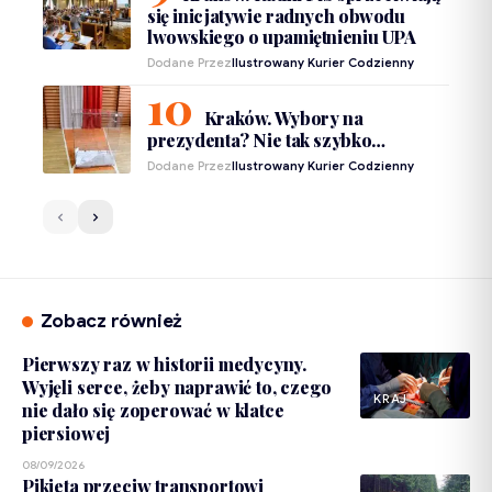
się inicjatywie radnych obwodu
lwowskiego o upamiętnieniu UPA
Dodane Przez
Ilustrowany Kurier Codzienny
Kraków. Wybory na
prezydenta? Nie tak szybko…
Dodane Przez
Ilustrowany Kurier Codzienny
Zobacz również
Pierwszy raz w historii medycyny.
Wyjęli serce, żeby naprawić to, czego
KRAJ
nie dało się zoperować w klatce
piersiowej
08/09/2026
Pikieta przeciw transportowi