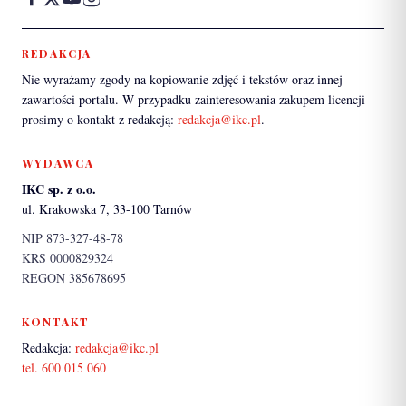
REDAKCJA
Nie wyrażamy zgody na kopiowanie zdjęć i tekstów oraz innej
zawartości portalu. W przypadku zainteresowania zakupem licencji
prosimy o kontakt z redakcją:
redakcja@ikc.pl
.
WYDAWCA
IKC sp. z o.o.
ul. Krakowska 7, 33-100 Tarnów
NIP 873-327-48-78
KRS 0000829324
REGON 385678695
KONTAKT
Redakcja:
redakcja@ikc.pl
tel. 600 015 060