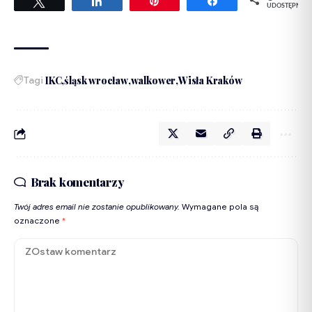
Tweetuj
Udostępnij
Przypnij
Udostępnij
UDOSTĘPNIEŃ
Tagi
IKC
śląsk wrocław
walkower
Wisła Kraków
Brak komentarzy
Twój adres email nie zostanie opublikowany.
Wymagane pola są
oznaczone
*