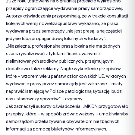
2025 roku (datowany na 5 grudnia) projekcie wykreślono
przepisy ograniczające wydawanie prasy samorządowej.
Autorzy oświadczenia przypominają, że w trakcie konsultacji
kolejnych wersji nowelizacji ustawy wykazano, że prasa
wydawana przez samorządy „nie jest prasą, a najczęściej
jedynie tubą propagandową lokalnych włodarzy”.
„Niezależna, profesjonalna prasa lokalna nie ma żadnych
szans rywalizować z tytułami finansowanymi z
nielimitowanych środków publicznych, przejmującymi
dodatkowo także reklamy. Nagłe wykreślenie przepisów,
które – wzorem wielu państw członkowskich UE, w których
wydawanie prasy przez samorządy jest zakazane – miały
naprawić istniejącą w Polsce patologiczną sytuację, budzi
nasz stanowczy sprzeciw” – czytamy.
Jak zaznaczyli autorzy oświadczenia, „MKiDN przygotowało
przepisy, które – w sposób zrównoważony – umożliwiałyby
samorządom przekazywanie obywatelom niezbędnych
informacji za pomocą biuletynów informacyjnych.