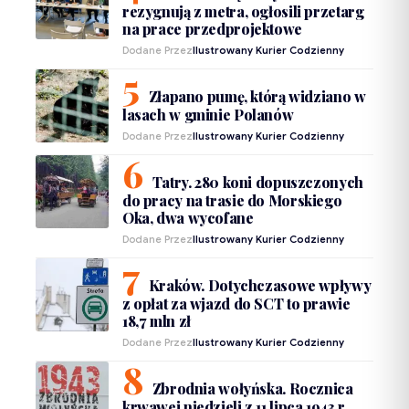
rezygnują z metra, ogłosili przetarg
na prace przedprojektowe
Dodane Przez
Ilustrowany Kurier Codzienny
Złapano pumę, którą widziano w
lasach w gminie Polanów
Dodane Przez
Ilustrowany Kurier Codzienny
Tatry. 280 koni dopuszczonych
do pracy na trasie do Morskiego
Oka, dwa wycofane
Dodane Przez
Ilustrowany Kurier Codzienny
Kraków. Dotychczasowe wpływy
z opłat za wjazd do SCT to prawie
18,7 mln zł
Dodane Przez
Ilustrowany Kurier Codzienny
Zbrodnia wołyńska. Rocznica
krwawej niedzieli z 11 lipca 1943 r.