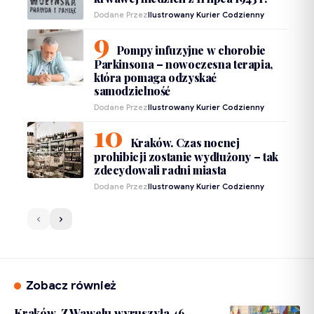
Dodane Przez
Ilustrowany Kurier Codzienny
Pompy infuzyjne w chorobie
Parkinsona – nowoczesna terapia,
która pomaga odzyskać
samodzielność
Dodane Przez
Ilustrowany Kurier Codzienny
Kraków. Czas nocnej
prohibicji zostanie wydłużony – tak
zdecydowali radni miasta
Dodane Przez
Ilustrowany Kurier Codzienny
Zobacz również
Kraków. Z Wawelu wyruszyła 46.