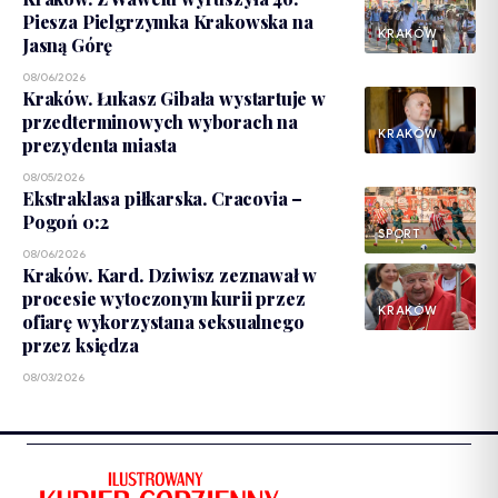
Piesza Pielgrzymka Krakowska na
KRAKÓW
Jasną Górę
08/06/2026
Kraków. Łukasz Gibała wystartuje w
przedterminowych wyborach na
KRAKÓW
prezydenta miasta
08/05/2026
Ekstraklasa piłkarska. Cracovia –
Pogoń 0:2
SPORT
08/06/2026
Kraków. Kard. Dziwisz zeznawał w
procesie wytoczonym kurii przez
KRAKÓW
ofiarę wykorzystana seksualnego
przez księdza
08/03/2026