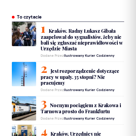
To czytacie
Kraków. Radny Łukasz Gibała
zaapelował do sygnalistów, żeby nie
bali się zgłaszać nieprawidłowości w
Urzędzie Miasta
Dodane Przez
Ilustrowany Kurier Codzienny
Jest rozporządzenie dotyczące
pracy w upały. 35 stopni? Nie
pracujemy
Dodane Przez
Ilustrowany Kurier Codzienny
Nocnym pociągiem z Krakowa i
Tarnowa prosto do Frankfurtu
Dodane Przez
Ilustrowany Kurier Codzienny
Kraków. Urzędnicy nie