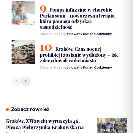
Pompy infuzyjne w chorobie
Parkinsona – nowoczesna terapia,
która pomaga odzyskać
samodzielność
Dodane Przez
Ilustrowany Kurier Codzienny
Kraków. Czas nocnej
prohibicji zostanie wydłużony – tak
zdecydowali radni miasta
Dodane Przez
Ilustrowany Kurier Codzienny
Zobacz również
Kraków. Z Wawelu wyruszyła 46.
Piesza Pielgrzymka Krakowska na
KRAKÓW