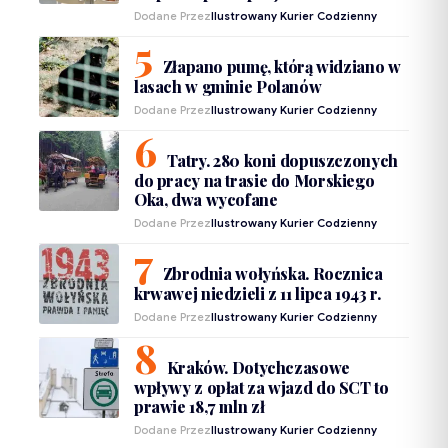
Dodane Przez
Ilustrowany Kurier Codzienny
Złapano pumę, którą widziano w
lasach w gminie Polanów
Dodane Przez
Ilustrowany Kurier Codzienny
Tatry. 280 koni dopuszczonych
do pracy na trasie do Morskiego
Oka, dwa wycofane
Dodane Przez
Ilustrowany Kurier Codzienny
Zbrodnia wołyńska. Rocznica
krwawej niedzieli z 11 lipca 1943 r.
Dodane Przez
Ilustrowany Kurier Codzienny
Kraków. Dotychczasowe
wpływy z opłat za wjazd do SCT to
prawie 18,7 mln zł
Dodane Przez
Ilustrowany Kurier Codzienny