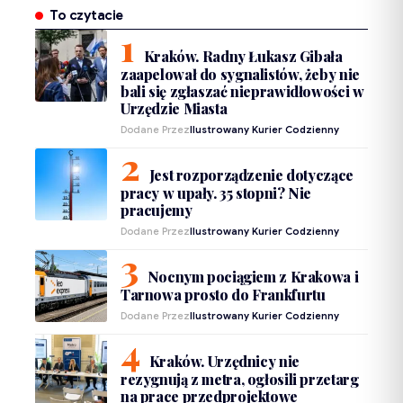
To czytacie
Kraków. Radny Łukasz Gibała
zaapelował do sygnalistów, żeby nie
bali się zgłaszać nieprawidłowości w
Urzędzie Miasta
Dodane Przez
Ilustrowany Kurier Codzienny
Jest rozporządzenie dotyczące
pracy w upały. 35 stopni? Nie
pracujemy
Dodane Przez
Ilustrowany Kurier Codzienny
Nocnym pociągiem z Krakowa i
Tarnowa prosto do Frankfurtu
Dodane Przez
Ilustrowany Kurier Codzienny
Kraków. Urzędnicy nie
rezygnują z metra, ogłosili przetarg
na prace przedprojektowe