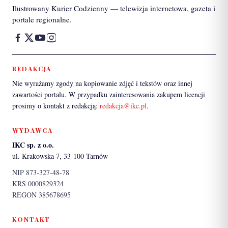
Ilustrowany Kurier Codzienny — telewizja internetowa, gazeta i
portale regionalne.
REDAKCJA
Nie wyrażamy zgody na kopiowanie zdjęć i tekstów oraz innej
zawartości portalu. W przypadku zainteresowania zakupem licencji
prosimy o kontakt z redakcją:
redakcja@ikc.pl
.
WYDAWCA
IKC sp. z o.o.
ul. Krakowska 7, 33-100 Tarnów
NIP 873-327-48-78
KRS 0000829324
REGON 385678695
KONTAKT