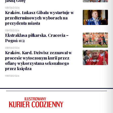
Jasną Górę
08/06/2026
Kraków. Łukasz Gibała wystartuje w
przedterminowych wyborach na
KRAKÓW
prezydenta miasta
08/05/2026
Ekstraklasa piłkarska. Cracovia –
Pogoń 0:2
SPORT
08/06/2026
Kraków. Kard. Dziwisz zeznawał w
procesie wytoczonym kurii przez
KRAKÓW
ofiarę wykorzystana seksualnego
przez księdza
08/03/2026