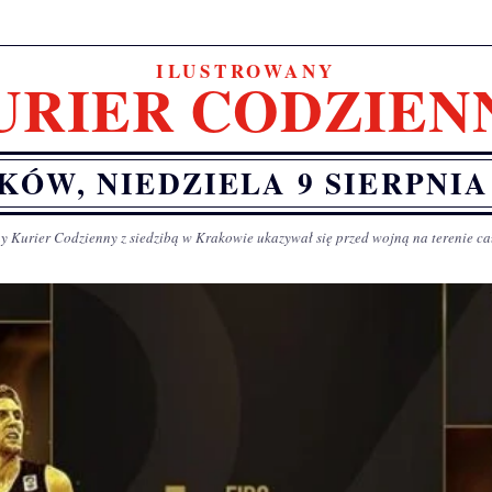
ILUSTROWANY
URIER CODZIEN
KÓW, NIEDZIELA 9 SIERPNIA 
y Kurier Codzienny z siedzibą w Krakowie ukazywał się przed wojną na terenie ca