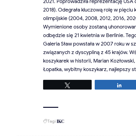
2021. Poprowadziła reprezentację USA d
2018). Odegrała kluczową rolę w pięciu
olimpijskie (2004, 2008, 2012, 2016, 2
Wymienione osoby zostaną uhonorowane
odbędzie się 21 kwietnia w Berlinie. T
Galeria Sław powstała w 2007 roku w s
związanych z dyscypliną z 45 krajów. Wś
koszykarek w historii, Marian Kozłowski,
Łopatka, wybitny koszykarz, najlepszy s
Tweetuj
Udost
Tagi
IKC