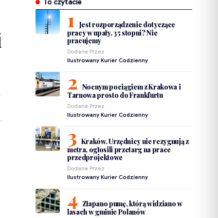
To czytacie
Jest rozporządzenie dotyczące
i
pracy w upały. 35 stopni? Nie
pracujemy
Dodane Przez
Ilustrowany Kurier Codzienny
Nocnym pociągiem z Krakowa i
Tarnowa prosto do Frankfurtu
Dodane Przez
Ilustrowany Kurier Codzienny
Kraków. Urzędnicy nie rezygnują z
metra, ogłosili przetarg na prace
przedprojektowe
Dodane Przez
Ilustrowany Kurier Codzienny
Złapano pumę, którą widziano w
lasach w gminie Polanów