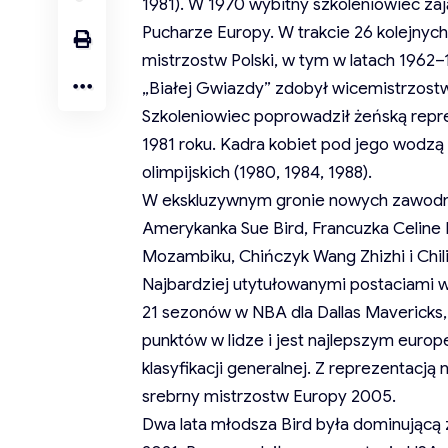
1981). W 1970 wybitny szkoleniowiec z
Pucharze Europy. W trakcie 26 kolejnyc
mistrzostw Polski, w tym w latach 1962
„Białej Gwiazdy” zdobył wicemistrzostw
Szkoleniowiec poprowadził żeńską repr
1981 roku. Kadra kobiet pod jego wodzą 
olimpijskich (1980, 1984, 1988).
W ekskluzywnym gronie nowych zawodnik
Amerykanka Sue Bird, Francuzka Celine
Mozambiku, Chińczyk Wang Zhizhi i Chili
Najbardziej utytułowanymi postaciami w 
21 sezonów w NBA dla Dallas Mavericks,
punktów w lidze i jest najlepszym europ
klasyfikacji generalnej. Z reprezentac
srebrny mistrzostw Europy 2005.
Dwa lata młodsza Bird była dominującą