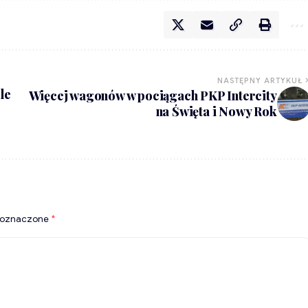
NASTĘPNY ARTYKUŁ
le
Więcej wagonów w pociągach PKP Intercity
na Święta i Nowy Rok
 oznaczone
*