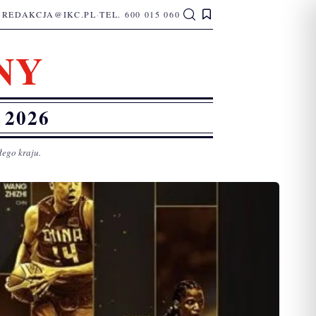
REDAKCJA@IKC.PL
·
TEL. 600 015 060
NY
2026
łego kraju.