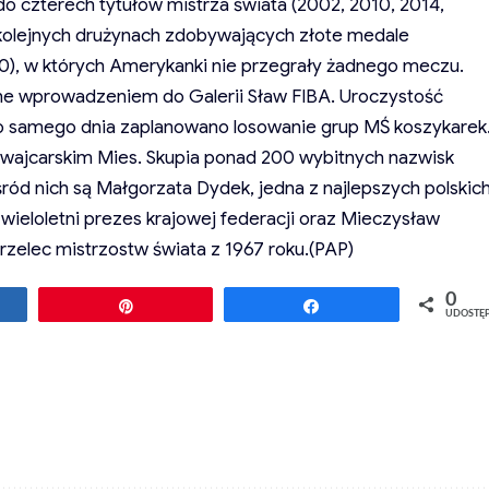
o czterech tytułów mistrza świata (2002, 2010, 2014,
 kolejnych drużynach zdobywających złote medale
020), w których Amerykanki nie przegrały żadnego meczu.
 wprowadzeniem do Galerii Sław FIBA. Uroczystość
ego samego dnia zaplanowano losowanie grup MŚ koszykarek
zwajcarskim Mies. Skupia ponad 200 wybitnych nazwisk
ród nich są Małgorzata Dydek, jedna z najlepszych polskic
 wieloletni prezes krajowej federacji oraz Mieczysław
trzelec mistrzostw świata z 1967 roku.(PAP)
0
ępnij
Przypnij
Udostępnij
UDOSTĘ