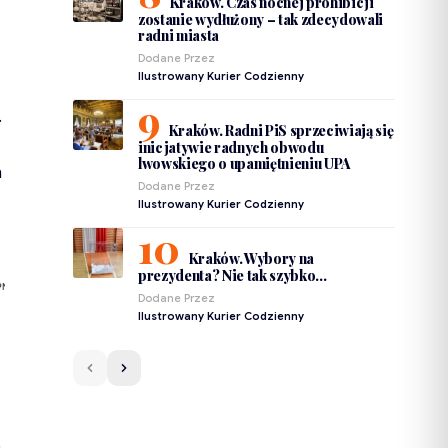
Kraków. Czas nocnej prohibicji
zostanie wydłużony – tak zdecydowali
radni miasta
Dodane Przez
Ilustrowany Kurier Codzienny
.
Kraków. Radni PiS sprzeciwiają się
inicjatywie radnych obwodu
lwowskiego o upamiętnieniu UPA
h
Dodane Przez
Ilustrowany Kurier Codzienny
Kraków. Wybory na
prezydenta? Nie tak szybko…
PNIEŃ
Dodane Przez
Ilustrowany Kurier Codzienny