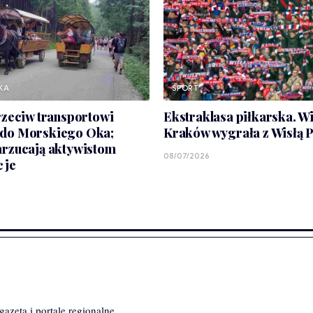
KA
SPORT
rzeciw transportowi
Ekstraklasa piłkarska. Wi
do Morskiego Oka;
Kraków wygrała z Wisłą P
arzucają aktywistom
08/07/2026
cje
azeta i portale regionalne.