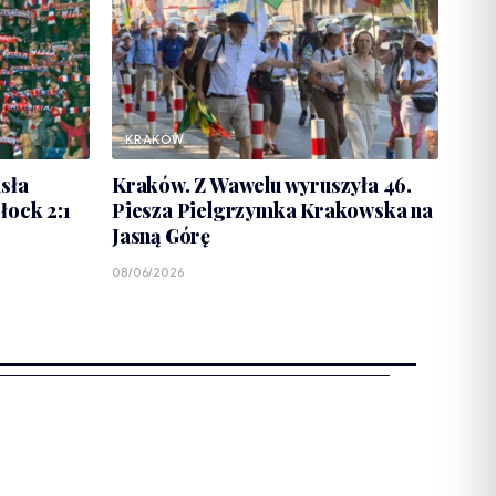
KRAKÓW
sła
Kraków. Z Wawelu wyruszyła 46.
łock 2:1
Piesza Pielgrzymka Krakowska na
Jasną Górę
08/06/2026