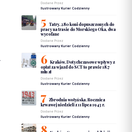
Dodane Przez
Ilustrowany Kurier Codzienny
Tatry. 280 koni dopuszczonych do
pracy na trasie do Morskiego Oka, dwa
wycofane
Dodane Przez
Ilustrowany Kurier Codzienny
,
Kraków. Dotychczasowe wpływy z
opłat za wjazd do SCT to prawie 18,7
mln zł
Dodane Przez
Ilustrowany Kurier Codzienny
Zbrodnia wołyńska. Rocznica
krwawej niedzieli z 11 lipca 1943 r.
Dodane Przez
Ilustrowany Kurier Codzienny