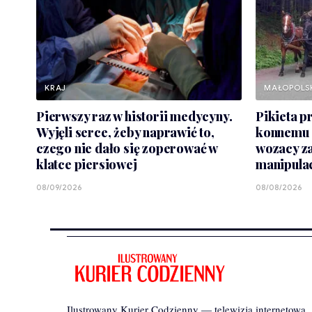
KRAJ
MAŁOPOLS
Pierwszy raz w historii medycyny.
Pikieta p
Wyjęli serce, żeby naprawić to,
konnemu 
czego nie dało się zoperować w
wozacy z
klatce piersiowej
manipula
08/09/2026
08/08/2026
Ilustrowany Kurier Codzienny — telewizja internetowa, g