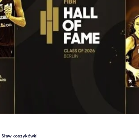
ii Sław koszykówki