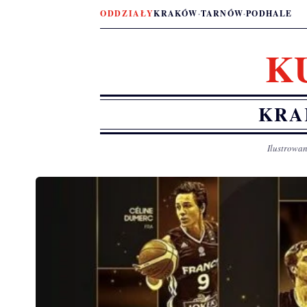
ODDZIAŁY
KRAKÓW
·
TARNÓW
·
PODHALE
K
KRA
Ilustrowan