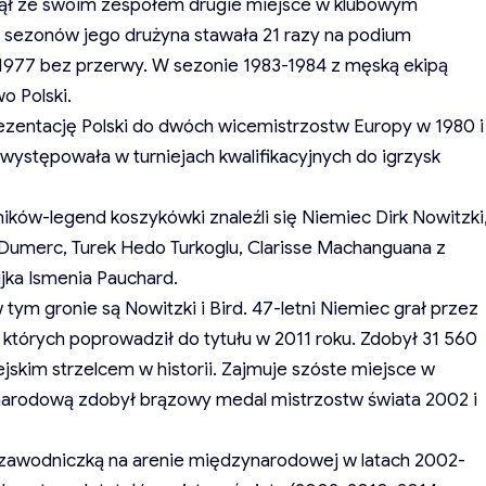
ajął ze swoim zespołem drugie miejsce w klubowym
h sezonów jego drużyna stawała 21 razy na podium
–1977 bez przerwy. W sezonie 1983-1984 z męską ekipą
o Polski.
ezentację Polski do dwóch wicemistrzostw Europy w 1980 i
występowała w turniejach kwalifikacyjnych do igrzysk
ów-legend koszykówki znaleźli się Niemiec Dirk Nowitzki
 Dumerc, Turek Hedo Turkoglu, Clarisse Machanguana z
jka Ismenia Pauchard.
tym gronie są Nowitzki i Bird. 47-letni Niemiec grał przez
 których poprowadził do tytułu w 2011 roku. Zdobył 31 560
ejskim strzelcem w historii. Zajmuje szóste miejsce w
ją narodową zdobył brązowy medal mistrzostw świata 2002 i
 zawodniczką na arenie międzynarodowej w latach 2002-