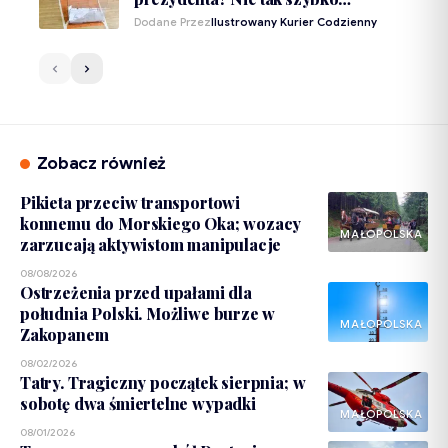
Dodane Przez
Ilustrowany Kurier Codzienny
Zobacz również
Pikieta przeciw transportowi
konnemu do Morskiego Oka; wozacy
MAŁOPOLSKA
zarzucają aktywistom manipulacje
08/08/2026
Ostrzeżenia przed upałami dla
południa Polski. Możliwe burze w
MAŁOPOLSKA
Zakopanem
08/02/2026
Tatry. Tragiczny początek sierpnia; w
sobotę dwa śmiertelne wypadki
MAŁOPOLSKA
08/01/2026