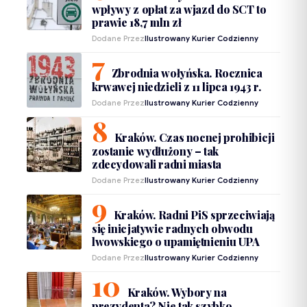
wpływy z opłat za wjazd do SCT to
prawie 18,7 mln zł
Dodane Przez
Ilustrowany Kurier Codzienny
Zbrodnia wołyńska. Rocznica
krwawej niedzieli z 11 lipca 1943 r.
Dodane Przez
Ilustrowany Kurier Codzienny
Kraków. Czas nocnej prohibicji
zostanie wydłużony – tak
zdecydowali radni miasta
Dodane Przez
Ilustrowany Kurier Codzienny
Kraków. Radni PiS sprzeciwiają
się inicjatywie radnych obwodu
lwowskiego o upamiętnieniu UPA
Dodane Przez
Ilustrowany Kurier Codzienny
Kraków. Wybory na
prezydenta? Nie tak szybko…