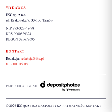
WYDAWCA
IKC sp. z o.o.
ul. Krakowska 7, 33-100 Tarnów
NIP 873-327-48-78
KRS 0000829324
REGON 385678695
KONTAKT
Redakcja:
redakcja@ikc.pl
tel. 600 015 060
PARTNER SERWISU
© 2026 IKC sp. z o.o.
O NAS
POLITYKA PRYWATNOŚCI
KONTAKT