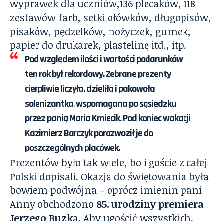
wyprawek dla uczniów,136 plecaków, 118
zestawów farb, setki ołówków, długopisów,
pisaków, pędzelków, nożyczek, gumek,
papier do drukarek, plastelinę itd., itp.
Pod względem ilości i wartości podarunków
ten rok był rekordowy. Zebrane prezenty
cierpliwie liczyła, dzieliła i pakowała
solenizantka, wspomagana po sąsiedzku
przez panią Maria Kmiecik. Pod koniec wakacji
Kazimierz Barczyk porozwoził je do
poszczególnych placówek.
Prezentów było tak wiele, bo i goście z całej
Polski dopisali. Okazja do świętowania była
bowiem podwójna – oprócz imienin pani
Anny obchodzono
85. urodziny premiera
Jerzego Buzka.
Aby ugościć wszystkich,