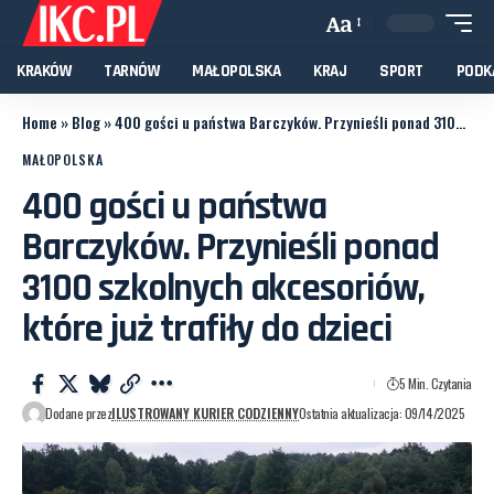
Aa
KRAKÓW
TARNÓW
MAŁOPOLSKA
KRAJ
SPORT
PODK
Home
»
Blog
»
400 gości u państwa Barczyków. Przynieśli ponad 3100 szkolnych akcesoriów, które już trafiły do dzieci
MAŁOPOLSKA
400 gości u państwa
Barczyków. Przynieśli ponad
3100 szkolnych akcesoriów,
które już trafiły do dzieci
5 Min. Czytania
Dodane przez
ILUSTROWANY KURIER CODZIENNY
Ostatnia aktualizacja: 09/14/2025