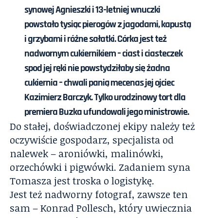
synowej Agnieszki i 13-letniej wnuczki
powstało tysiąc pierogów z jagodami, kapustą
i grzybami i różne sałatki. Córka jest też
nadwornym cukiernikiem – ciast i ciasteczek
spod jej ręki nie powstydziłaby się żadna
cukiernia – chwali panią mecenas jej ojciec
Kazimierz Barczyk. Tylko urodzinowy tort dla
premiera Buzka ufundowali jego
ministrowie.
Do stałej, doświadczonej ekipy należy też
oczywiście gospodarz, specjalista od
nalewek – aroniówki, malinówki,
orzechówki i pigwówki. Zadaniem syna
Tomasza jest troska o logistykę.
Jest też nadworny fotograf, zawsze ten
sam – Konrad Pollesch, który uwiecznia