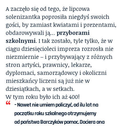
A zaczęło się od tego, że lipcowa
solenizantka poprosiła niegdyś swoich
gości, by zamiast kwiatami i prezentami,
obdarowywali ją…
przyborami
szkolnymi
. I tak zostało, tyle tylko, że w
ciągu dziesięcioleci impreza rozrosła nie
niezmiernie – i przybywający z różnych
stron artyści, prawnicy, lekarze,
dyplomaci, samorządowcy i okoliczni
mieszkańcy liczeni są już nie w
dziesiątkach, a w setkach.
W tym roku było ich aż 400!
– Nawet nie umiem policzyć, od ilu lat na
początku roku szkolnego otrzymujemy
od
państwa Barczyków
pomoc. Dociera ona