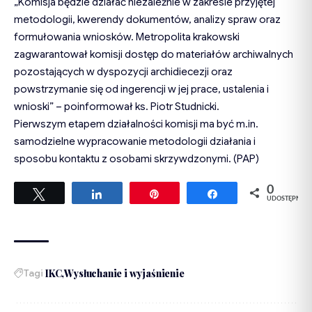
„Komisja będzie działać niezależnie w zakresie przyjętej
metodologii, kwerendy dokumentów, analizy spraw oraz
formułowania wniosków. Metropolita krakowski
zagwarantował komisji dostęp do materiałów archiwalnych
pozostających w dyspozycji archidiecezji oraz
powstrzymanie się od ingerencji w jej prace, ustalenia i
wnioski” – poinformował ks. Piotr Studnicki.
Pierwszym etapem działalności komisji ma być m.in.
samodzielne wypracowanie metodologii działania i
sposobu kontaktu z osobami skrzywdzonymi. (PAP)
0
Tweetuj
Udostępnij
Przypnij
Udostępnij
UDOSTĘPNIEŃ
Tagi
IKC
Wysłuchanie i wyjaśnienie