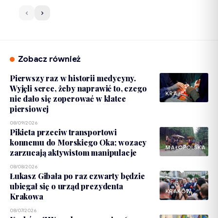
Zobacz również
Pierwszy raz w historii medycyny.
Wyjęli serce, żeby naprawić to, czego
KRAJ
nie dało się zoperować w klatce
piersiowej
08/09/2026
Pikieta przeciw transportowi
konnemu do Morskiego Oka; wozacy
MAŁOPOLSKA
zarzucają aktywistom manipulacje
08/08/2026
Łukasz Gibała po raz czwarty będzie
ubiegał się o urząd prezydenta
KRAKÓW
Krakowa
08/07/2026