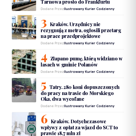
Tarnowa prosto do Frankfurtu
Dodane Przez
Ilustrowany Kurier Codzienny
Kraków. Urzędnicy nie
rezygnują z metra, ogłosili przetarg
na prace przedprojektowe
Dodane Przez
Ilustrowany Kurier Codzienny
Złapano pumę, którą widziano w
lasach w gminie Polanów
Dodane Przez
Ilustrowany Kurier Codzienny
Tatry. 280 koni dopuszczonych
do pracy na trasie do Morskiego
Oka, dwa wycofane
Dodane Przez
Ilustrowany Kurier Codzienny
Kraków. Dotychczasowe
wpływy z opłat za wjazd do SCT to
prawie 18,7 mln zł