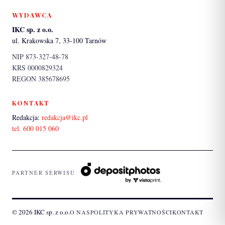
WYDAWCA
IKC sp. z o.o.
ul. Krakowska 7, 33-100 Tarnów
NIP 873-327-48-78
KRS 0000829324
REGON 385678695
KONTAKT
Redakcja:
redakcja@ikc.pl
tel. 600 015 060
PARTNER SERWISU
© 2026 IKC sp. z o.o.
O NAS
POLITYKA PRYWATNOŚCI
KONTAKT