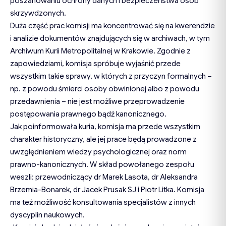
poszanowaniu ochrony danych i bezpieczeństwa osób
skrzywdzonych.
Duża część prac komisji ma koncentrować się na kwerendzie
i analizie dokumentów znajdujących się w archiwach, w tym
Archiwum Kurii Metropolitalnej w Krakowie. Zgodnie z
zapowiedziami, komisja spróbuje wyjaśnić przede
wszystkim takie sprawy, w których z przyczyn formalnych –
np. z powodu śmierci osoby obwinionej albo z powodu
przedawnienia – nie jest możliwe przeprowadzenie
postępowania prawnego bądź kanonicznego.
Jak poinformowała kuria, komisja ma przede wszystkim
charakter historyczny, ale jej prace będą prowadzone z
uwzględnieniem wiedzy psychologicznej oraz norm
prawno-kanonicznych. W skład powołanego zespołu
weszli: przewodniczący dr Marek Lasota, dr Aleksandra
Brzemia-Bonarek, dr Jacek Prusak SJ i Piotr Litka. Komisja
ma też możliwość konsultowania specjalistów z innych
dyscyplin naukowych.