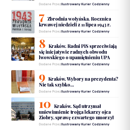
Dodane Przez
Ilustrowany Kurier Codzienny
Zbrodnia wołyńska. Rocznica
krwawej niedzieli z 11 lipca 1943 r.
Dodane Przez
Ilustrowany Kurier Codzienny
Kraków. Radni PiS sprzeciwiają
się inicjatywie radnych obwodu
lwowskiego o upamiętnieniu UPA
Dodane Przez
Ilustrowany Kurier Codzienny
Kraków. Wybory na prezydenta?
Nie tak szybko…
Dodane Przez
Ilustrowany Kurier Codzienny
Kraków. Sąd utrzymał
uniewinnienie trojga lekarzy ojca
Ziobry, sprawę czwartego umorzył
Dodane Przez
Ilustrowany Kurier Codzienny