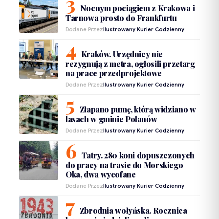
Nocnym pociągiem z Krakowa i
Tarnowa prosto do Frankfurtu
Dodane Przez
Ilustrowany Kurier Codzienny
Kraków. Urzędnicy nie
rezygnują z metra, ogłosili przetarg
na prace przedprojektowe
Dodane Przez
Ilustrowany Kurier Codzienny
Złapano pumę, którą widziano w
lasach w gminie Polanów
Dodane Przez
Ilustrowany Kurier Codzienny
Tatry. 280 koni dopuszczonych
do pracy na trasie do Morskiego
Oka, dwa wycofane
Dodane Przez
Ilustrowany Kurier Codzienny
Zbrodnia wołyńska. Rocznica