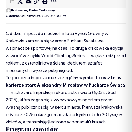
Ilustrowany Kurier Codzienny
Ostatnia Aktualizacja: 07/03/2026 3:01 Pm
Od dziś, 3 lipca, do niedzieli 5 lipca Rynek Główny w
Krakowie zamienia się w arenę Pucharu Świata we
wspinaczce sportowej na czas. To druga krakowska edycja
zawodów z cyklu World Climbing Series — większa niż przed
rokiem, z czteroliniową ścianą, debiutem sztafet
mieszanych i wyższą pulą nagród.
Tegoroczna impreza ma szczególny wymiar: to
ostatni w
karierze start Aleksandry Mirosław w Pucharze Świata
— mistrzyni olimpijskiej i rekordzistki świata (6,03 s, Seul
2025), która żegna się z wyczynowym sportem przed
własną publicznością, w sercu miasta. Pierwsza krakowska
edycja z 2025 roku zgromadziła na Rynku około 20 tysięcy
kibiców, a transmisję śledzono w ponad 40 krajach.
Program zawodów