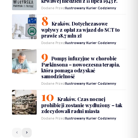
krwawej niedzieli z 11 lipca 1943 r.
Dodane Przez
Ilustrowany Kurier Codzienny
Kraków. Dotychczasowe
wpływy z opłat za wjazd do SCT to
prawie 18,7 mln zł
Dodane Przez
Ilustrowany Kurier Codzienny
Pompy infuzyjne w chorobie
Parkinsona – nowoczesna terapia,
która pomaga odzyskać
samodzielność
Dodane Przez
Ilustrowany Kurier Codzienny
Kraków. Czas nocnej
prohibicji zostanie wydłużony – tak
zdecydowali radni miasta
Dodane Przez
Ilustrowany Kurier Codzienny