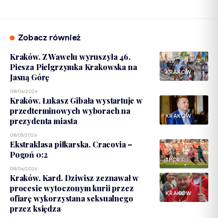
Zobacz również
Kraków. Z Wawelu wyruszyła 46.
Piesza Pielgrzymka Krakowska na
KRAKÓW
Jasną Górę
08/06/2026
Kraków. Łukasz Gibała wystartuje w
przedterminowych wyborach na
KRAKÓW
prezydenta miasta
08/05/2026
Ekstraklasa piłkarska. Cracovia –
Pogoń 0:2
SPORT
08/06/2026
Kraków. Kard. Dziwisz zeznawał w
procesie wytoczonym kurii przez
KRAKÓW
ofiarę wykorzystana seksualnego
przez księdza