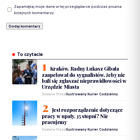
Zapamiętaj moje dane w tej przeglądarce podczas pisania
kolejnych komentarzy.
To czytacie
Kraków. Radny Łukasz Gibała
zaapelował do sygnalistów, żeby nie
bali się zgłaszać nieprawidłowości w
Urzędzie Miasta
Dodane Przez
Ilustrowany Kurier Codzienny
Jest rozporządzenie dotyczące
pracy w upały. 35 stopni? Nie
pracujemy
Dodane Przez
Ilustrowany Kurier Codzienny