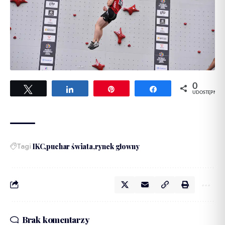
0
Tweetuj
Udostępnij
Przypnij
Udostępnij
UDOSTĘPNIEŃ
Tagi
IKC
puchar świata
rynek głowny
Brak komentarzy