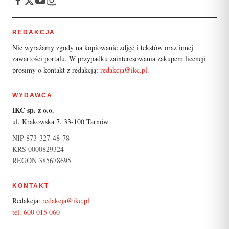
REDAKCJA
Nie wyrażamy zgody na kopiowanie zdjęć i tekstów oraz innej
zawartości portalu. W przypadku zainteresowania zakupem licencji
prosimy o kontakt z redakcją:
redakcja@ikc.pl
.
WYDAWCA
IKC sp. z o.o.
ul. Krakowska 7, 33-100 Tarnów
NIP 873-327-48-78
KRS 0000829324
REGON 385678695
KONTAKT
Redakcja:
redakcja@ikc.pl
tel. 600 015 060