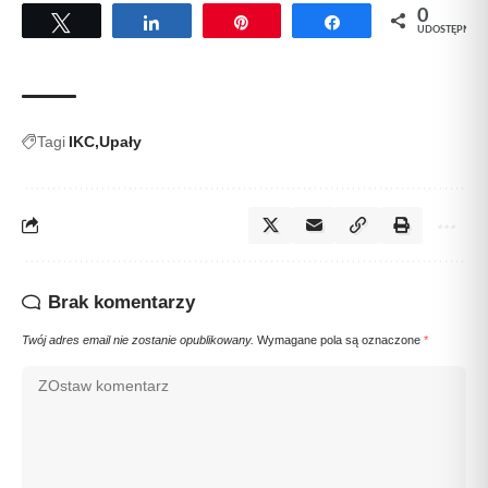
0
Tweetuj
Udostępnij
Przypnij
Udostępnij
UDOSTĘPNIEŃ
Tagi
IKC
Upały
Brak komentarzy
Twój adres email nie zostanie opublikowany.
Wymagane pola są oznaczone
*