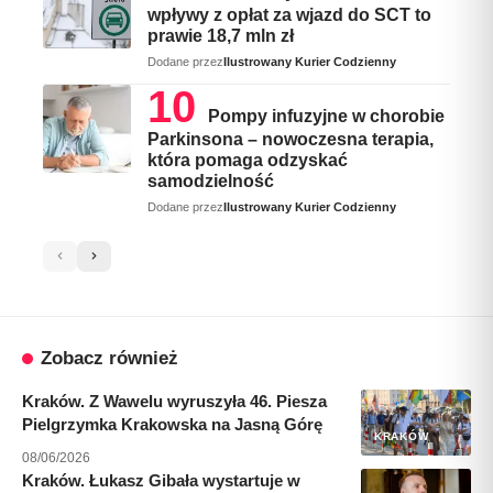
wpływy z opłat za wjazd do SCT to
prawie 18,7 mln zł
Dodane przez
Ilustrowany Kurier Codzienny
Pompy infuzyjne w chorobie
Parkinsona – nowoczesna terapia,
która pomaga odzyskać
samodzielność
Dodane przez
Ilustrowany Kurier Codzienny
Zobacz również
Kraków. Z Wawelu wyruszyła 46. Piesza
Pielgrzymka Krakowska na Jasną Górę
KRAKÓW
08/06/2026
Kraków. Łukasz Gibała wystartuje w