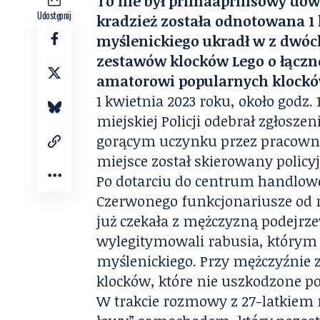
To nie był primaaprilisowy dowc
Udostępnij
kradzież została odnotowana 1 
myślenickiego ukradł w z dwóc
zestawów klocków Lego o łącznej 
amatorowi popularnych klocków 
1 kwietnia 2023 roku, około godz
miejskiej Policji odebrał zgłoszen
gorącym uczynku przez pracowni
miejsce został skierowany policyj
Po dotarciu do centrum handlow
Czerwonego funkcjonariusze od r
już czekała z mężczyzną podejrz
wylegitymowali rabusia, którym 
myślenickiego. Przy mężczyźnie
klocków, które nie uszkodzone po
W trakcie rozmowy z 27-latkiem m