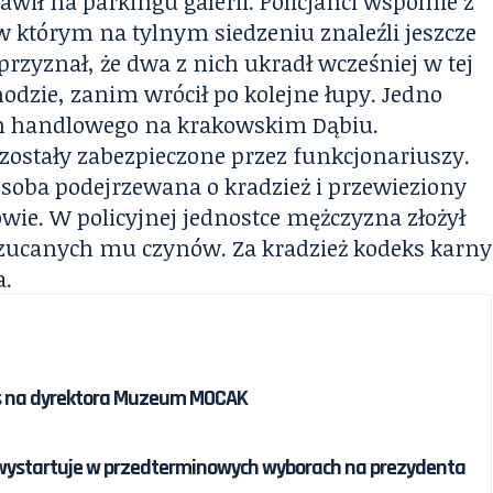
ił na parkingu galerii. Policjanci wspólnie z
w którym na tylnym siedzeniu znaleźli jeszcze
rzyznał, że dwa z nich ukradł wcześniej w tej
odzie, zanim wrócił po kolejne łupy. Jedno
um handlowego na krakowskim Dąbiu.
zostały zabezpieczone przez funkcjonariuszy.
osoba podejrzewana o kradzież i przewieziony
owie. W policyjnej jednostce mężczyzna złożył
arzucanych mu czynów. Za kradzież kodeks karny
a.
rs na dyrektora Muzeum MOCAK
 wystartuje w przedterminowych wyborach na prezydenta