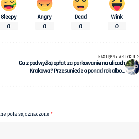
Sleepy
Angry
Dead
Wink
0
0
0
0
NASTĘPNY ARTYKUŁ
Co z podwyżką opłat za parkowanie na ulicach
Krakowa? Przesunięcie o ponad rok albo…
e pola są oznaczone
*