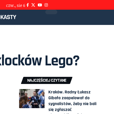
czw., sie 6
DKASTY
 klocków Lego?
NAJCZĘŚCIEJ CZYTANE
Kraków. Radny Łukasz
Gibała zaapelował do
sygnalistów, żeby nie bali
się zgłaszać