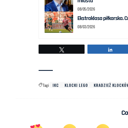
miasta
08/05/2026
Ekstraklasa piłkarska. C
08/03/2026
Tweetuj
Udostę
Tagi
IKC
KLOCKI LEGO
KRADZIEŻ KLOCKÓ
Co