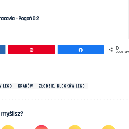
racovia – Pogoń 0:2
0
pnij
Przypnij
Udostępnij
UDOSTĘP
W LEGO
KRAKÓW
ZŁODZIEJ KLOCKÓW LEGO
 myślisz?