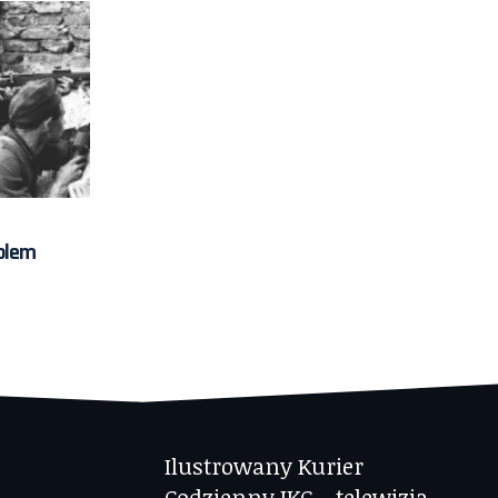
olem
Ilustrowany Kurier
Codzienny IKC – telewizja