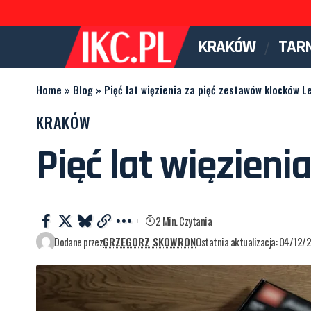
KRAKÓW
TAR
Home
»
Blog
»
Pięć lat więzienia za pięć zestawów klocków L
KRAKÓW
Pięć lat więzien
2 Min. Czytania
Dodane przez
GRZEGORZ SKOWRON
Ostatnia aktualizacja: 04/12/