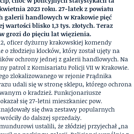
ip, choć w policyjnych statystykach ta
kwietnia 2023 roku. 27-latek z powiatu
h galerii handlowych w Krakowie pięć
wartości blisko 1,3 tys. złotych. Teraz
grozi do pięciu lat więzienia.
. 12, oficer dyżurny krakowskiej komendy
ie o złodzieju klocków, który został ujęty na
ków ochrony jednej z galerii handlowych. Na
ny patrol z Komisariatu Policji VII w Krakowie.
ego zlokalizowanego w rejonie Prądnika
azu udali się w stronę sklepu, którego ochrona
ewanym o kradzież. Funkcjonariusze
okazał się 27-letni mieszkaniec pow.
 znajdowały się dwa zestawy popularnych
wróciły do dalszej sprzedaży.
undurowi ustalili, że złódziej przyjechał „na