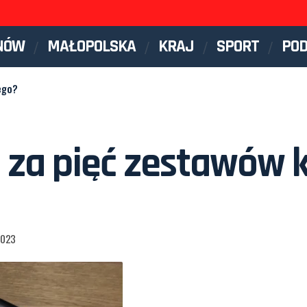
NÓW
MAŁOPOLSKA
KRAJ
SPORT
PO
ego?
ia za pięć zestawów
2023