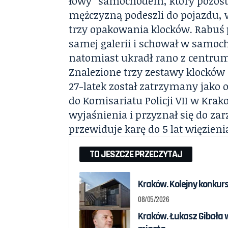
łowy” samochodem, który pozostaw
mężczyzną podeszli do pojazdu, 
trzy opakowania klocków. Rabuś p
samej galerii i schował w samoch
natomiast ukradł rano z centr
Znalezione trzy zestawy klocków 
27-latek został zatrzymany jako 
do Komisariatu Policji VII w Krak
wyjaśnienia i przyznał się do z
przewiduje karę do 5 lat więzieni
TO JESZCZE PRZECZYTAJ
Kraków. Kolejny konku
08/05/2026
Kraków. Łukasz Gibała