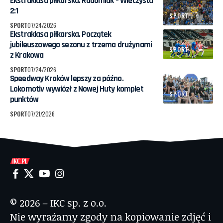
Ekstraklasa piłkarska. Radomiak – Wieczysta
2:1
SPORT
SPORT
07/24/2026
Ekstraklasa piłkarska. Początek
jubileuszowego sezonu z trzema drużynami
SPORT
z Krakowa
SPORT
07/24/2026
Speedway Kraków lepszy za późno.
Lokomotiv wywiózł z Nowej Huty komplet
SPORT
punktów
SPORT
07/21/2026
© 2026 – IKC sp. z o.o.
Nie wyrażamy zgody na kopiowanie zdjęć i