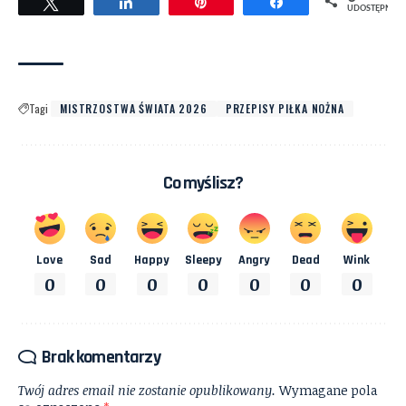
Tweetuj
Udostępnij
Przypnij
Udostępnij
UDOSTĘPNIEŃ
Tagi
MISTRZOSTWA ŚWIATA 2026
PRZEPISY PIŁKA NOŻNA
Co myślisz?
Love
Sad
Happy
Sleepy
Angry
Dead
Wink
0
0
0
0
0
0
0
Brak komentarzy
Twój adres email nie zostanie opublikowany.
Wymagane pola