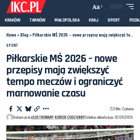
Aa
KRAKÓW
TARNÓW
MAŁOPOLSKA
KRAJ
SPORT
PODK
Home
»
Blog
»
Piłkarskie MŚ 2026 – nowe przepisy mają zwiększyć tempo meczów i ograniczyć marnowanie czasu
SPORT
Piłkarskie MŚ 2026 – nowe
przepisy mają zwiększyć
tempo meczów i ograniczyć
marnowanie czasu
3 Min. Czytania
Dodane przez
ILUSTROWANY KURIER CODZIENNY
Ostatnia aktualizacja: 02/28/2026