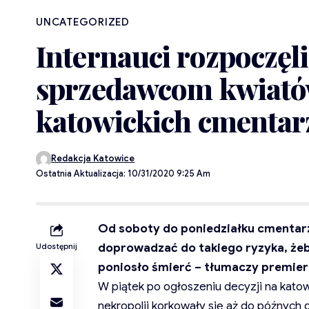
UNCATEGORIZED
Internauci rozpoczęl
sprzedawcom kwiatów
katowickich cmentarz
Redakcja Katowice
Ostatnia Aktualizacja: 10/31/2020 9:25 Am
Od soboty do poniedziałku cmentarz
doprowadzać do takiego ryzyka, żeb
Udostępnij
poniosło śmierć – tłumaczy premier
W piątek po ogłoszeniu decyzji na katow
nekropolii korkowały się aż do późnych