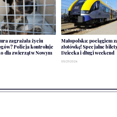
RIZED
UNCATEGORIZED
ura zagrażała życiu
Małopolska: pociągiem z
gów? Policja kontroluje
złotówkę! Specjalne bilet
ko dla zwierząt w Nowym
Dziecka i długi weekend
05/21/2026