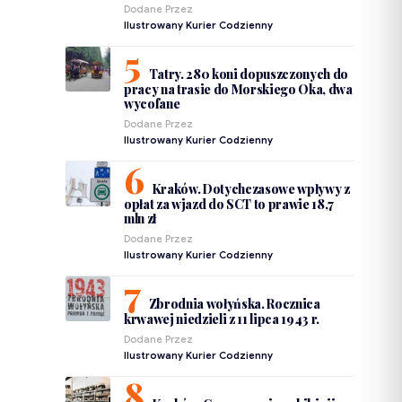
Dodane Przez
Ilustrowany Kurier Codzienny
Tatry. 280 koni dopuszczonych do
pracy na trasie do Morskiego Oka, dwa
wycofane
Dodane Przez
Ilustrowany Kurier Codzienny
Kraków. Dotychczasowe wpływy z
opłat za wjazd do SCT to prawie 18,7
mln zł
Dodane Przez
Ilustrowany Kurier Codzienny
Zbrodnia wołyńska. Rocznica
krwawej niedzieli z 11 lipca 1943 r.
Dodane Przez
Ilustrowany Kurier Codzienny