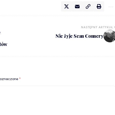
NASTĘPNY ARTYKUŁ
ę
Nie żyje Sean Connery
tów
 oznaczone
*