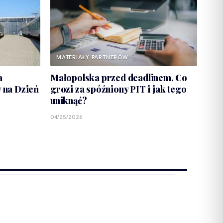
MATERIAŁY PARTNERÓW
a
Małopolska przed deadlinem. Co
y na Dzień
grozi za spóźniony PIT i jak tego
uniknąć?
04/25/2026