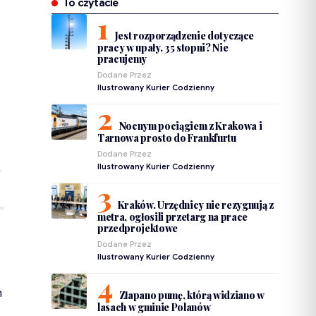
To czytacie
Jest rozporządzenie dotyczące
pracy w upały. 35 stopni? Nie
pracujemy
Dodane Przez
Ilustrowany Kurier Codzienny
Nocnym pociągiem z Krakowa i
Tarnowa prosto do Frankfurtu
Dodane Przez
Ilustrowany Kurier Codzienny
Kraków. Urzędnicy nie rezygnują z
metra, ogłosili przetarg na prace
przedprojektowe
Dodane Przez
Ilustrowany Kurier Codzienny
h
Złapano pumę, którą widziano w
lasach w gminie Polanów