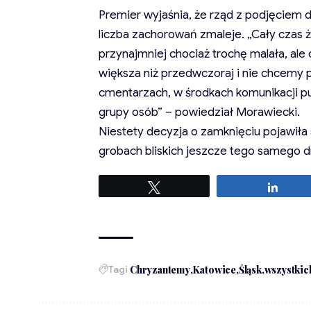
Premier wyjaśnia, że rząd z podjęciem d
liczba zachorowań zmaleje. „Cały czas ż
przynajmniej chociaż trochę malała, ale 
większa niż przedwczoraj i nie chcemy 
cmentarzach, w środkach komunikacji p
grupy osób” – powiedział Morawiecki.
Niestety decyzja o zamknięciu pojawiła s
grobach bliskich jeszcze tego samego dn
Tweetuj
Udost
Tagi
Chryzantemy
Katowice
Śląsk
wszystkic