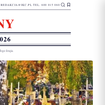
REDAKCJA@IKC.PL
·
TEL. 600 015 060
NY
026
łego kraju.