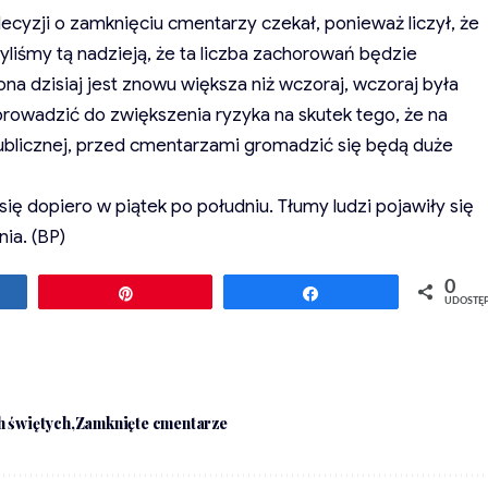
ecyzji o zamknięciu cmentarzy czekał, ponieważ liczył, że
yliśmy tą nadzieją, że ta liczba zachorowań będzie
ona dzisiaj jest znowu większa niż wczoraj, wczoraj była
prowadzić do zwiększenia ryzyka na skutek tego, że na
ublicznej, przed cmentarzami gromadzić się będą duże
ię dopiero w piątek po południu. Tłumy ludzi pojawiły się
ia. (BP)
0
ępnij
Przypnij
Udostępnij
UDOSTĘ
h świętych
Zamknięte cmentarze