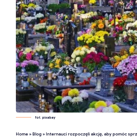
fot. pixabay
Home
»
Blog
»
Internauci rozpoczęli akcję, aby pomóc sprzeda