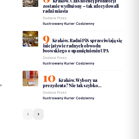
Kraków. Czas nocnej prohibicji
zostanie wydłużony – tak zdecydowali
radni miasta
Dodane Przez
Ilustrowany Kurier Codzienny
Kraków. Radni PiS sprzeciwiają się
inicjatywie radnych obwodu
lwowskiego o upamiętnieniu UPA
Dodane Przez
Ilustrowany Kurier Codzienny
Kraków. Wybory na
prezydenta? Nie tak szybko…
PNIEŃ
Dodane Przez
Ilustrowany Kurier Codzienny