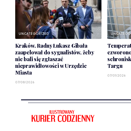
UNCATEGORIZED
UNCATEGO
Kraków. Radny Łukasz Gibała
Temperat
zaapelował do sygnalistów, żeby
czworono
nie bali się zgłaszać
schronis
nieprawidłowości w Urzędzie
Targu
Miasta
07/01/2026
07/08/2026