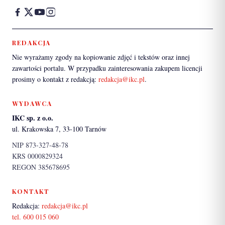
REDAKCJA
Nie wyrażamy zgody na kopiowanie zdjęć i tekstów oraz innej
zawartości portalu. W przypadku zainteresowania zakupem licencji
prosimy o kontakt z redakcją:
redakcja@ikc.pl
.
WYDAWCA
IKC sp. z o.o.
ul. Krakowska 7, 33-100 Tarnów
NIP 873-327-48-78
KRS 0000829324
REGON 385678695
KONTAKT
Redakcja:
redakcja@ikc.pl
tel. 600 015 060