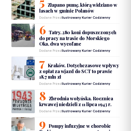
Złapano pumę, którą widziano w
lasach w gminie Polanów
Dodane Przez
Ilustrowany Kurier Codzienny
Tatry. 280 koni dopuszczonych
do pracy na trasie do Morskiego
Oka, dwa wycofane
Dodane Przez
Ilustrowany Kurier Codzienny
Kraków. Dotychczasowe wpływy
z opłat za wjazd do SCT to prawie
18,7 mln zł
Dodane Przez
Ilustrowany Kurier Codzienny
Zbrodnia wołyńska. Rocznica
krwawej niedzieli z 11 lipca 1943 r.
Dodane Przez
Ilustrowany Kurier Codzienny
Pompy infuzyjne w chorobie