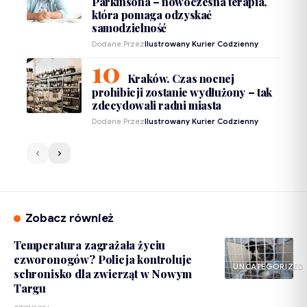
Parkinsona – nowoczesna terapia,
która pomaga odzyskać
samodzielność
Dodane Przez
Ilustrowany Kurier Codzienny
Kraków. Czas nocnej
prohibicji zostanie wydłużony – tak
zdecydowali radni miasta
Dodane Przez
Ilustrowany Kurier Codzienny
Zobacz również
Temperatura zagrażała życiu
czworonogów? Policja kontroluje
UNCATEGORIZED
schronisko dla zwierząt w Nowym
Targu