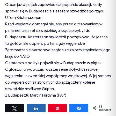
Orban już w piątek zapowiedział poparcie akcesji, kiedy
spotkał się w Budapeszcie z szefem szwedzkiego rządu
Ulfem Kristerssonem.
Rząd węgierski domagał się, aby przed głosowaniem w
parlamencie szef szwedzkiego rządu przybył do
Budapesztu. Kristersson stwierdził początkowo, że jest na
to gotów, ale dopiero po tym, gdy węgierskie
Zgromadzenie Narodowe zagłosuje za przystąpieniem jego
kraju do NATO.
Ostatecznie polityk pojawił się w Budapeszcie w piątek.
Ogłoszono wówczas rozszerzenie dotychczasowej
węgiersko-szwedzkiej współpracy wojskowej. W jej ramach
do węgierskich sił zbrojnych dołączą cztery kolejne
szwedzkie myśliwce Gripen.
Z Budapesztu Marcin Furdyna (PAP)
0
Tweetuj
Udostępnij
Przypnij
Udostępnij
UDOSTĘPNIEŃ