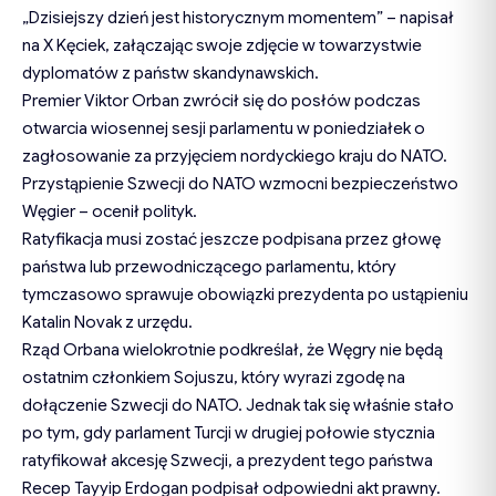
„Dzisiejszy dzień jest historycznym momentem” – napisał
na X Kęciek, załączając swoje zdjęcie w towarzystwie
dyplomatów z państw skandynawskich.
Premier Viktor Orban zwrócił się do posłów podczas
otwarcia wiosennej sesji parlamentu w poniedziałek o
zagłosowanie za przyjęciem nordyckiego kraju do NATO.
Przystąpienie Szwecji do NATO wzmocni bezpieczeństwo
Węgier – ocenił polityk.
Ratyfikacja musi zostać jeszcze podpisana przez głowę
państwa lub przewodniczącego parlamentu, który
tymczasowo sprawuje obowiązki prezydenta po ustąpieniu
Katalin Novak z urzędu.
Rząd Orbana wielokrotnie podkreślał, że Węgry nie będą
ostatnim członkiem Sojuszu, który wyrazi zgodę na
dołączenie Szwecji do NATO. Jednak tak się właśnie stało
po tym, gdy parlament Turcji w drugiej połowie stycznia
ratyfikował akcesję Szwecji, a prezydent tego państwa
Recep Tayyip Erdogan podpisał odpowiedni akt prawny.