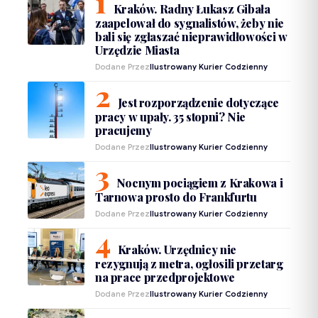
Kraków. Radny Łukasz Gibała
zaapelował do sygnalistów, żeby nie
bali się zgłaszać nieprawidłowości w
Urzędzie Miasta
Dodane Przez
Ilustrowany Kurier Codzienny
Jest rozporządzenie dotyczące
pracy w upały. 35 stopni? Nie
pracujemy
Dodane Przez
Ilustrowany Kurier Codzienny
Nocnym pociągiem z Krakowa i
Tarnowa prosto do Frankfurtu
Dodane Przez
Ilustrowany Kurier Codzienny
Kraków. Urzędnicy nie
rezygnują z metra, ogłosili przetarg
na prace przedprojektowe
Dodane Przez
Ilustrowany Kurier Codzienny