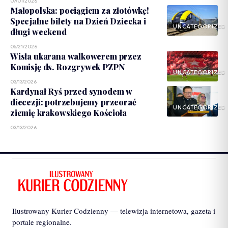
07/01/2026
Małopolska: pociągiem za złotówkę!
Specjalne bilety na Dzień Dziecka i
UNCATEGORIZED
długi weekend
05/21/2026
Wisła ukarana walkowerem przez
Komisję ds. Rozgrywek PZPN
UNCATEGORIZED
03/13/2026
Kardynał Ryś przed synodem w
diecezji: potrzebujemy przeorać
UNCATEGORIZED
ziemię krakowskiego Kościoła
03/13/2026
Ilustrowany Kurier Codzienny — telewizja internetowa, gazeta i
portale regionalne.