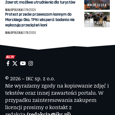
Zawrat; możliwe utrudnienia dla turystów
MAŁOPOLSKA
MAŁOPOLSKA
07/19/2026
Protest przeciw przewozom konnym do
Morskiego Oka. TPN i eksperci: badania nie
MAŁOPOLSKA
wykazują przeciążeń koni
MAŁOPOLSKA
07/18/2026
© 2026 – IKC sp. z o.o.
Nie wyrażamy zgody na kopiowanie zdjęć i
tekstów oraz innej zawartości portalu. W
przypadku zainteresowania zakupem
licencji prosimy o kontakt z
redakcją
(redakcja@ikc.pl)