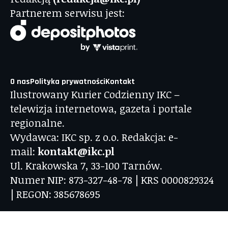
Partnerem serwisu jest:
O nas
Polityka prywatności
Kontakt
Ilustrowany Kurier Codzienny IKC –
telewizja internetowa, gazeta i portale
regionalne.
Wydawca: IKC sp. z o.o. Redakcja: e-
mail:
kontakt@ikc.pl
Ul. Krakowska 7, 33-100 Tarnów.
Numer NIP: 873-327-48-78 | KRS 0000829324
| REGON: 385678695