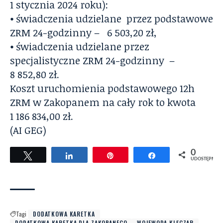
1 stycznia 2024 roku):
⦁ świadczenia udzielane przez podstawowe
ZRM 24-godzinny – 6 503,20 zł,
⦁ świadczenia udzielane przez
specjalistyczne ZRM 24-godzinny –
8 852,80 zł.
Koszt uruchomienia podstawowego 12h
ZRM w Zakopanem na cały rok to kwota
1 186 834,00 zł.
(AI GEG)
0
Tweetuj
Udostępnij
Przypnij
Udostępnij
UDOSTĘPNIEŃ
Tagi
DODATKOWA KARETKA
DODATKOWA KARETKA DLA ZAKOPANEGO
WOJEWODA KLĘCZAR