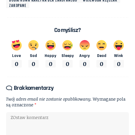
ZAKOPANE
Co myślisz?
Love
Sad
Happy
Sleepy
Angry
Dead
Wink
0
0
0
0
0
0
0
Brak komentarzy
Twój adres email nie zostanie opublikowany.
Wymagane pola
są oznaczone
*