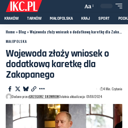
Aa
KRAKÓW
TARNÓW
MAŁOPOLSKA
KRAJ
SPORT
PODK
Home
»
Blog
»
Wojewoda złoży wniosek o dodatkową karetkę dla Zakopanego
MAŁOPOLSKA
Wojewoda złoży wniosek o
dodatkową karetkę dla
Zakopanego
4 Min. Czytania
Dodane przez
GRZEGORZ SKOWRON
Ostatnia aktualizacja: 01/08/2024