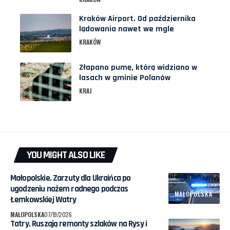
Kraków Airport. Od października
lądowania nawet we mgle
KRAKÓW
Złapano pumę, którą widziano w
lasach w gminie Polanów
KRAJ
YOU MIGHT ALSO LIKE
Małopolskie. Zarzuty dla Ukraińca po
ugodzeniu nożem radnego podczas
MAŁOPOLSKA
Łemkowskiej Watry
MAŁOPOLSKA
07/19/2026
Tatry. Ruszają remonty szlaków na Rysy i