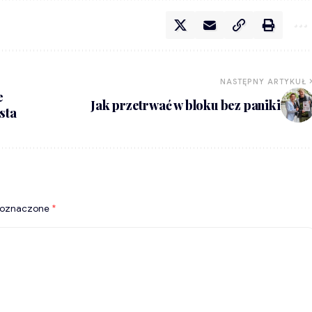
NASTĘPNY ARTYKUŁ
e
Jak przetrwać w bloku bez paniki
sta
 oznaczone
*