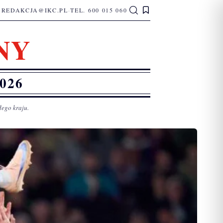
REDAKCJA@IKC.PL
·
TEL. 600 015 060
NY
026
łego kraju.