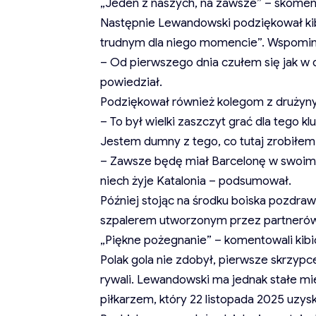
„Jeden z naszych, na zawsze” – skoment
Następnie Lewandowski podziękował kib
trudnym dla niego momencie”. Wspominał
– Od pierwszego dnia czułem się jak w 
powiedział.
Podziękował również kolegom z drużyny
– To był wielki zaszczyt grać dla tego k
Jestem dumny z tego, co tutaj zrobiłem 
– Zawsze będę miał Barcelonę w swoim s
niech żyje Katalonia – podsumował.
Później stojąc na środku boiska pozdraw
szpalerem utworzonym przez partnerów 
„Piękne pożegnanie” – komentowali kibi
Polak gola nie zdobył, pierwsze skrzypce 
rywali. Lewandowski ma jednak stałe mi
piłkarzem, który 22 listopada 2025 uzys