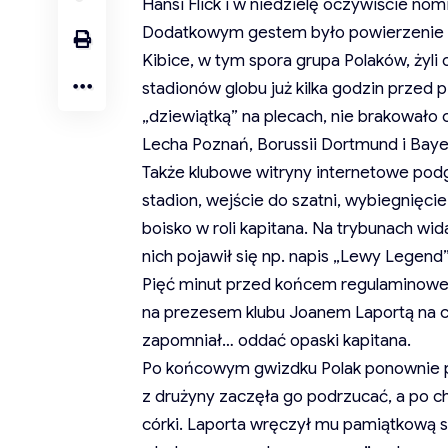
Hansi Flick i w niedzielę oczywiście no
Dodatkowym gestem było powierzenie m
Kibice, w tym spora grupa Polaków, żyl
stadionów globu już kilka godzin przed
„dziewiątką” na plecach, nie brakowało
Lecha Poznań, Borussii Dortmund i Bay
Także klubowe witryny internetowe podg
stadion, wejście do szatni, wybiegnięc
boisko w roli kapitana. Na trybunach wid
nich pojawił się np. napis „Lewy Legend”
Pięć minut przed końcem regulaminowego
na prezesem klubu Joanem Laportą na cze
zapomniał… oddać opaski kapitana.
Po końcowym gwizdku Polak ponownie p
z drużyny zaczęła go podrzucać, a po chwi
córki. Laporta wręczył mu pamiątkową 