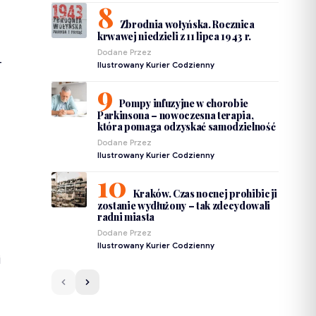
Zbrodnia wołyńska. Rocznica
krwawej niedzieli z 11 lipca 1943 r.
Dodane Przez
–
Ilustrowany Kurier Codzienny
Pompy infuzyjne w chorobie
Parkinsona – nowoczesna terapia,
która pomaga odzyskać samodzielność
Dodane Przez
Ilustrowany Kurier Codzienny
Kraków. Czas nocnej prohibicji
zostanie wydłużony – tak zdecydowali
radni miasta
Dodane Przez
Ilustrowany Kurier Codzienny
i