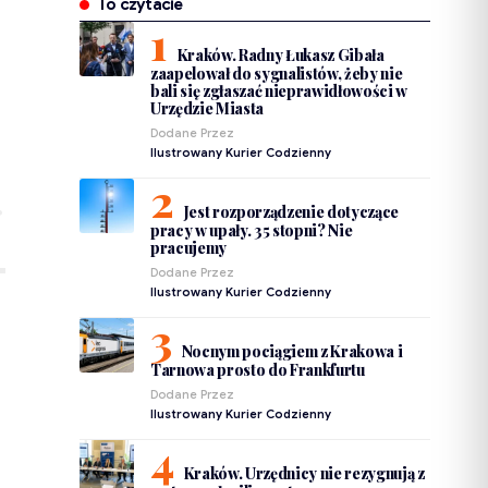
To czytacie
Kraków. Radny Łukasz Gibała
zaapelował do sygnalistów, żeby nie
bali się zgłaszać nieprawidłowości w
Urzędzie Miasta
Dodane Przez
Ilustrowany Kurier Codzienny
Jest rozporządzenie dotyczące
pracy w upały. 35 stopni? Nie
pracujemy
Dodane Przez
Ilustrowany Kurier Codzienny
Nocnym pociągiem z Krakowa i
Tarnowa prosto do Frankfurtu
Dodane Przez
Ilustrowany Kurier Codzienny
Kraków. Urzędnicy nie rezygnują z