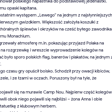
minował polskiego napastnika do podstawowej jedenastki.
u opaski kapitana.
i ostatnim występem „Lewego” na jednym z najsłynniejszyc
 pierwszym gwizdkiem. Większość założyła koszulki z
 chóralnych śpiewów i okrzyków na cześć byłego zawodnika
ernu Monachium.
rzewały atmosferę m.in. pokazując przyjazd Polaka na
ie na rozgrzewkę i wreszcie wyprowadzenie kolegów na
ać było sporo polskich flag, banerów i plakatów, na jednym 
.
 czasu gry opuścił boisko. Schodził przy owacji kibiców,
le, i ze łzami w oczach. Poruszony był na tyle, że
ojawił się na murawie Camp Nou. Najpierw część kolegów
li obok niego pojawili się najbliżsi – żona Anna i obie
statuetkę z klubowym herbem.