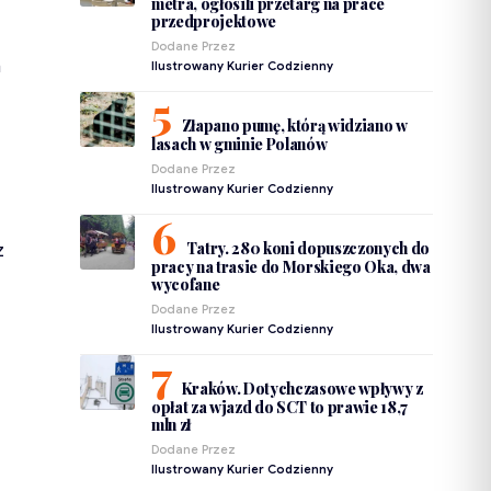
metra, ogłosili przetarg na prace
przedprojektowe
Dodane Przez
h
Ilustrowany Kurier Codzienny
Złapano pumę, którą widziano w
lasach w gminie Polanów
Dodane Przez
Ilustrowany Kurier Codzienny
Tatry. 280 koni dopuszczonych do
z
pracy na trasie do Morskiego Oka, dwa
wycofane
Dodane Przez
Ilustrowany Kurier Codzienny
Kraków. Dotychczasowe wpływy z
opłat za wjazd do SCT to prawie 18,7
mln zł
Dodane Przez
Ilustrowany Kurier Codzienny