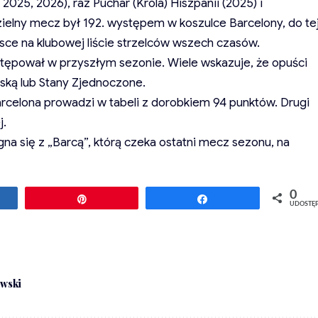
2025, 2026), raz Puchar (Króla) Hiszpanii (2025) i
zielny mecz był 192. występem w koszulce Barcelony, do te
jsce na klubowej liście strzelców wszech czasów.
tępował w przyszłym sezonie. Wiele wskazuje, że opuści
jską lub Stany Zjednoczone.
rcelona prowadzi w tabeli z dorobkiem 94 punktów. Drugi
j.
a się z „Barcą”, którą czeka ostatni mecz sezonu, na
0
ępnij
Przypnij
Udostępnij
UDOSTĘ
wski