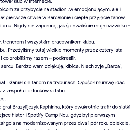
ował klub w internecie.
icom za przybycie na stadion „w emocjonującym, ale i
 pierwsze chwile w Barcelonie i ciepłe przyjęcie fanów.
domu. Nigdy nie zapomnę, jak śpiewaliście moje nazwisko 
, trenerom i wszystkim pracownikom klubu.
lubu. Przeżyliśmy tutaj wielkie momenty przez cztery lata.
i co zrobiliśmy razem – podkreślił.
ercu. Bardzo wam dziękuję, kibice. Niech żyje „Barca”,
iał i kłaniał się fanom na trybunach. Opuścił murawę idąc
z zespołu i członków sztabu.
ce.
grał Brazylijczyk Raphinha, który dwukrotnie trafił do siatk
ejsce historii Spotify Camp Nou, gdyż był pierwszym
kał gola na modernizowanym przez dwa i pół roku obiekcie.