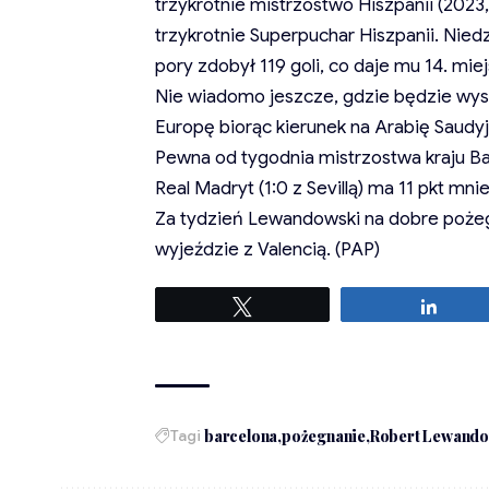
trzykrotnie mistrzostwo Hiszpanii (2023, 
trzykrotnie Superpuchar Hiszpanii. Nied
pory zdobył 119 goli, co daje mu 14. mie
Nie wiadomo jeszcze, gdzie będzie wys
Europę biorąc kierunek na Arabię Saudy
Pewna od tygodnia mistrzostwa kraju Ba
Real Madryt (1:0 z Sevillą) ma 11 pkt mnie
Za tydzień Lewandowski na dobre pożegn
wyjeździe z Valencią. (PAP)
Tweetuj
Udost
Tagi
barcelona
pożegnanie
Robert Lewando