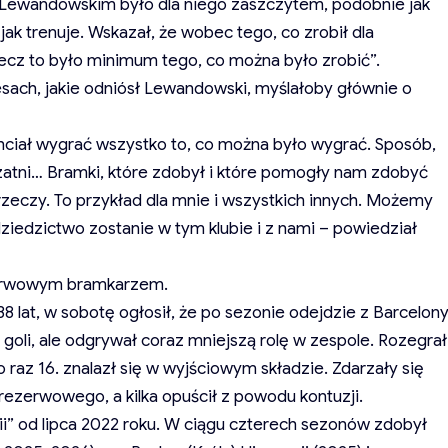
 z Lewandowskim było dla niego zaszczytem, podobnie jak
jak trenuje. Wskazał, że wobec tego, co zrobił dla
ecz to było minimum tego, co można było zrobić”.
cesach, jakie odniósł Lewandowski, myślałoby głównie o
chciał wygrać wszystko to, co można było wygrać. Sposób,
szatni… Bramki, które zdobył i które pomogły nam zdobyć
rzeczy. To przykład dla mnie i wszystkich innych. Możemy
iedzictwo zostanie w tym klubie i z nami – powiedział
zerwowym bramkarzem.
8 lat, w sobotę ogłosił, że po sezonie odejdzie z Barcelony
 goli, ale odgrywał coraz mniejszą rolę w zespole. Rozegrał
raz 16. znalazł się w wyjściowym składzie. Zdarzały się
i rezerwowego, a kilka opuścił z powodu kontuzji.
i” od lipca 2022 roku. W ciągu czterech sezonów zdobył