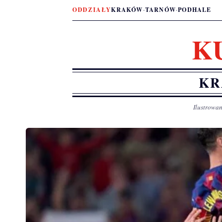
ODDZIAŁY
KRAKÓW
·
TARNÓW
·
PODHALE
K
KR
Ilustrowan