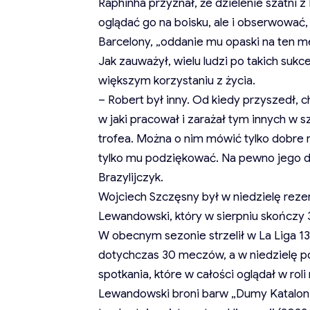
Raphinha przyznał, że dzielenie szatni
oglądać go na boisku, ale i obserwować, 
Barcelony, „oddanie mu opaski na ten m
Jak zauważył, wielu ludzi po takich suk
większym korzystaniu z życia.
– Robert był inny. Od kiedy przyszedł, 
w jaki pracował i zarażał tym innych w 
trofea. Można o nim mówić tylko dobre 
tylko mu podziękować. Na pewno jego dz
Brazylijczyk.
Wojciech Szczęsny był w niedzielę re
Lewandowski, który w sierpniu skończy 3
W obecnym sezonie strzelił w La Liga 13
dotychczas 30 meczów, a w niedzielę po 
spotkania, które w całości oglądał w rol
Lewandowski broni barw „Dumy Kataloni