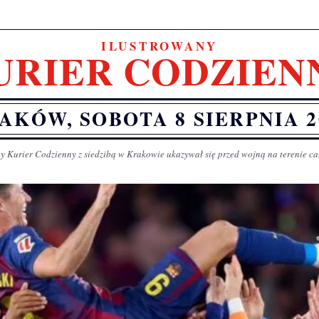
ILUSTROWANY
URIER CODZIEN
AKÓW, SOBOTA 8 SIERPNIA 2
y Kurier Codzienny z siedzibą w Krakowie ukazywał się przed wojną na terenie ca