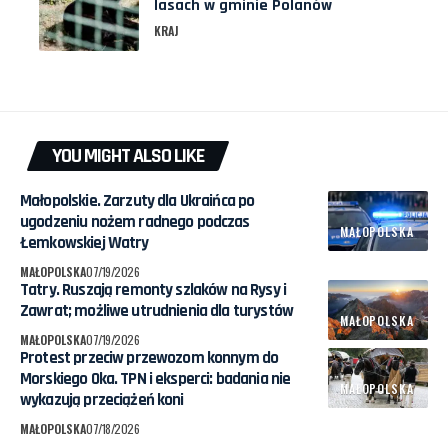
lasach w gminie Polanów
KRAJ
YOU MIGHT ALSO LIKE
Małopolskie. Zarzuty dla Ukraińca po
ugodzeniu nożem radnego podczas
MAŁOPOLSKA
Łemkowskiej Watry
MAŁOPOLSKA
07/19/2026
Tatry. Ruszają remonty szlaków na Rysy i
Zawrat; możliwe utrudnienia dla turystów
MAŁOPOLSKA
MAŁOPOLSKA
07/19/2026
Protest przeciw przewozom konnym do
Morskiego Oka. TPN i eksperci: badania nie
MAŁOPOLSKA
wykazują przeciążeń koni
MAŁOPOLSKA
07/18/2026