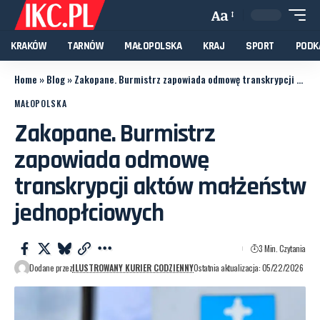
Aa
KRAKÓW
TARNÓW
MAŁOPOLSKA
KRAJ
SPORT
PODK
Home
»
Blog
»
Zakopane. Burmistrz zapowiada odmowę transkrypcji aktów małżeństw jednopłciowych
MAŁOPOLSKA
Zakopane. Burmistrz
zapowiada odmowę
transkrypcji aktów małżeństw
jednopłciowych
3 Min. Czytania
Dodane przez
ILUSTROWANY KURIER CODZIENNY
Ostatnia aktualizacja: 05/22/2026