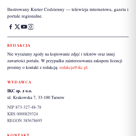
Ilustrowany Kurier Codzienny — telewizja internetowa, gazeta i
portale regionalne.
REDAKCJA
Nie wyrażamy zgody na kopiowanie zdjęć i tekstów oraz innej
zawartości portalu. W przypadku zainteresowania zakupem licencji
prosimy o kontakt z redakcją:
redakcja@ikc.pl
.
WYDAWCA
IKC sp. z o.o.
ul. Krakowska 7, 33-100 Tarnów
NIP 873-327-48-78
KRS 0000829324
REGON 385678695
KONTAKT