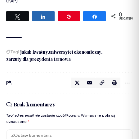
(PAP)
0
Tweetuj
Udostępnij
Przypnij
Udostępnij
UDOSTĘPNIEŃ
Tagi
jakub kwaśny
uniwersytet ekonomiczny
zarzuty dla prezydenta tarnowa
Brak komentarzy
Twój adres email nie zostanie opublikowany.
Wymagane pola są
oznaczone
*