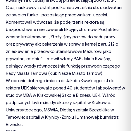
Kwaśnym a dr. Bułą na kwotę przekraczającą 200 tys. zł.
Obaj naukowcy zostali pod koniec września ub. r. odwołani
ze swoich funkcji, pozostając pracownikami uczelni.
Komentowali wówczas, że podejrzenia rektora są
bezpodstawne i nie zawierali fikcyjnych umów. Podjęli też
własne kroki prawne. „Złożyliśmy pozew do sądu pracy
oraz prywatny akt oskarżenia w sprawie karnej z art. 212 o
zniesławienie przeciwko Stanisławowi Mazurowi jako
prywatnej osobie” – mówił wtedy PAP Jakub Kwaśny,
pełniący wtedy równocześnie funkcję przewodniczącego
Rady Miasta Tarnowa (klub Nasze Miasto Tarnów).
W obronie dobrego imienia dr Jakuba Kwaśnego list do
rektora UEK skierowało ponad 40 studentów i absolwentów
studiów MBA w Krakowskiej Szkole Biznesu UEK. Wśród
podpisanych byli m.in. dyrektorzy szpitali w Krakowie:
Uniwersyteckiego, MSWiA, Dietla; szpitala Szczeklika w
Tarnowie; szpitali w Krynicy-Zdroju i Limanowej; burmistrz
Brzeska.