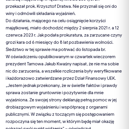
przekazał prok. Krzysztof Dratwa. Nie przyznali się oni do
winy i odmówili składania wyjaśnień.
Do działania, mającego na celu osiągnięcie korzyści
majątkowej, miało dochodzić między 2 sierpnia 2021 r. a 12
czerwca 2023 r. Jak podała prokuratura, za zarzucane czyny
grozi kara od 6 miesięcy do 8 lat pozbawienia wolności.
Śledztwo w tej sprawie ma potrwać do listopada br.
W oświadczeniu opublikowanym w czwartek wieczorem
prezydent Tarnowa Jakub Kwaśny napisał, że nie ma sobie
nic do zarzucenia, a wszelkie rozliczenia były weryfikowane
i każdorazowo zatwierdzane przez Dział Finansowy UEK.
„Jestem jednak przekonany, że w świetle faktów i prawdy
sprawa zostanie gruntownie i pozytywnie dla mnie
wyjaśniona. Ze swojej strony deklaruję pełną pomoc w jej
drobiazgowym wyjaśnieniu i współpracę z organami
publicznymi. W związku z toczącym się postępowaniem
rozpoczyna się ten moment, w którym będę miał okazję
pokazać swój punkt widzenia” – oświadczył.