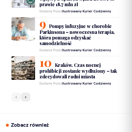
prawie 18,7 mln zł
Dodane Przez
Ilustrowany Kurier Codzienny
Pompy infuzyjne w chorobie
Parkinsona – nowoczesna terapia,
która pomaga odzyskać
samodzielność
Dodane Przez
Ilustrowany Kurier Codzienny
Kraków. Czas nocnej
prohibicji zostanie wydłużony – tak
zdecydowali radni miasta
Dodane Przez
Ilustrowany Kurier Codzienny
Zobacz również