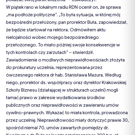
W piątek rano w lokalnym radiu RDN ocenił on, że sprawa
„ma podłoże polityczne”. „To była sytuacja, w której mój
bezpośredni przełożony, pan prorektor Buła, zapowiedział,
że będzie startował na rektora. Odmówiłem aktu
nielojalności wobec mojego bezpośredniego
przełożonego. To miało później swoje konsekwencje w
tych kontrolach czy zarzutach” – stwierdził.
Zawiadomienie o możliwych nieprawidłowościach złożyła
do prokuratury uczelnia, reprezentowana przez
ówczesnego rektora dr hab. Stanisława Mazura. Według
niego, prorektor ds. współpracy oraz dyrektor Krakowskiej
Szkoły Biznesu (działającej w strukturach uczelni) mogli
łamać prawo w zakresie wydatkowania środków
publicznych oraz nieprawidłowości w zawieraniu umów
cywilno-prawnych. Wykazać to miała kontrola, prowadzona
przez uczelnię. Nieprawidłowości miały dotyczyć prawie 30,
spośród niemal 70, umów zawartych pomiędzy dr.