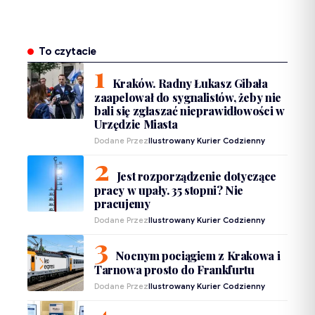
To czytacie
Kraków. Radny Łukasz Gibała
zaapelował do sygnalistów, żeby nie
bali się zgłaszać nieprawidłowości w
Urzędzie Miasta
Dodane Przez
Ilustrowany Kurier Codzienny
Jest rozporządzenie dotyczące
pracy w upały. 35 stopni? Nie
pracujemy
Dodane Przez
Ilustrowany Kurier Codzienny
Nocnym pociągiem z Krakowa i
Tarnowa prosto do Frankfurtu
Dodane Przez
Ilustrowany Kurier Codzienny