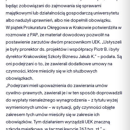
będąc zobowiązani do zajmowania się sprawami
majątkowymi lub działalnością gospodarczą uniwersytetu
albo nadużyli uprawnień, albo nie dopełnili obowiązku.
W piątek Prokuratura Okręgowa w Krakowie potwierdziła w
rozmowie z PAP, że materiał dowodowy pozwolił na
postawienie zarzutów dwóm pracownikom UEK. „Usłyszeli
je były prorektor ds. projektów i współpracy Piotr B. i były
dyrektor Krakowskiej Szkoły Biznesu Jakub K.” – podała. Są
oni podejrzani o to, że zawierali dodatkowe umowy na
czynności, które mieściły się w ich służbowych
obowiązkach.
„Podejrzani mieli upoważnienia do zawierania umów
cywilno-prawnych, zawierali je i w ten sposób doprowadzili
do wypłaty nienależnego wynagrodzenia – z tytułu wyżej
wymienionych umów – w sytuacji, gdy czynności objęte
zakresem tych umów mieściły się w zakresie ich
obowiązków. Tym działaniem wyrządzili UEK znaczną
szkodą majątkową, w łącznej kwocie 263 tys. zł.” –