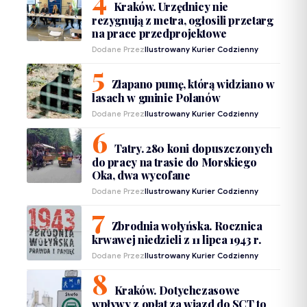
Kraków. Urzędnicy nie
rezygnują z metra, ogłosili przetarg
na prace przedprojektowe
Dodane Przez
Ilustrowany Kurier Codzienny
Złapano pumę, którą widziano w
lasach w gminie Polanów
Dodane Przez
Ilustrowany Kurier Codzienny
Tatry. 280 koni dopuszczonych
do pracy na trasie do Morskiego
Oka, dwa wycofane
Dodane Przez
Ilustrowany Kurier Codzienny
Zbrodnia wołyńska. Rocznica
krwawej niedzieli z 11 lipca 1943 r.
Dodane Przez
Ilustrowany Kurier Codzienny
Kraków. Dotychczasowe
wpływy z opłat za wjazd do SCT to