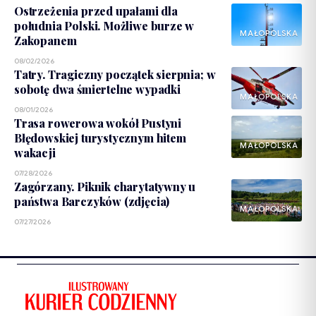
Ostrzeżenia przed upałami dla
południa Polski. Możliwe burze w
MAŁOPOLSKA
Zakopanem
08/02/2026
Tatry. Tragiczny początek sierpnia; w
sobotę dwa śmiertelne wypadki
MAŁOPOLSKA
08/01/2026
Trasa rowerowa wokół Pustyni
Błędowskiej turystycznym hitem
MAŁOPOLSKA
wakacji
07/28/2026
Zagórzany. Piknik charytatywny u
państwa Barczyków (zdjęcia)
MAŁOPOLSKA
07/27/2026