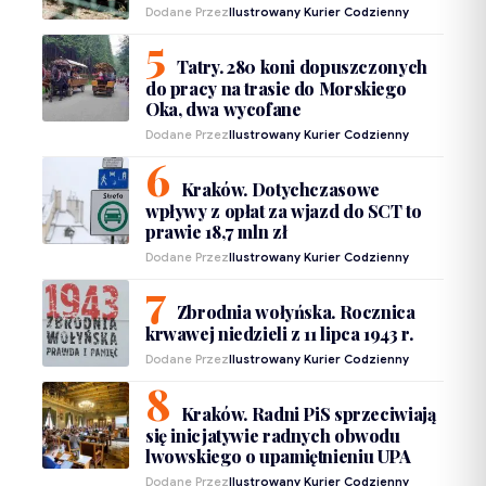
Dodane Przez
Ilustrowany Kurier Codzienny
Tatry. 280 koni dopuszczonych
do pracy na trasie do Morskiego
Oka, dwa wycofane
Dodane Przez
Ilustrowany Kurier Codzienny
Kraków. Dotychczasowe
wpływy z opłat za wjazd do SCT to
prawie 18,7 mln zł
Dodane Przez
Ilustrowany Kurier Codzienny
Zbrodnia wołyńska. Rocznica
krwawej niedzieli z 11 lipca 1943 r.
Dodane Przez
Ilustrowany Kurier Codzienny
Kraków. Radni PiS sprzeciwiają
się inicjatywie radnych obwodu
lwowskiego o upamiętnieniu UPA
Dodane Przez
Ilustrowany Kurier Codzienny