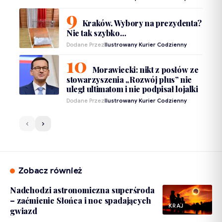
Kraków. Wybory na prezydenta?
Nie tak szybko…
Dodane Przez
Ilustrowany Kurier Codzienny
Morawiecki: nikt z posłów ze
stowarzyszenia „Rozwój plus” nie
uległ ultimatom i nie podpisał lojalki
Dodane Przez
Ilustrowany Kurier Codzienny
Zobacz również
Nadchodzi astronomiczna superśroda
– zaćmienie Słońca i noc spadających
KRAJ
gwiazd