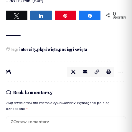
– do 110 mln. (PAP)
0
Tweetuj
Udostępnij
Przypnij
Udostępnij
UDOSTĘPNIEŃ
Tagi
intercity
pkp święta
pociągi święta
Brak komentarzy
Twój adres email nie zostanie opublikowany.
Wymagane pola są
oznaczone
*