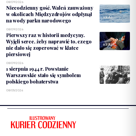
08/09/2026
Niecodzienny gość. Waleń zauważony
w okolicach Międzyzdrojów odpłynął
KRAJ
na wody parku narodowego
08/09/2026
Pierwszy raz w historii medycyny.
Wyjęli serce, żeby naprawić to, czego
KRAJ
nie dało się zoperować w klatce
piersiowej
08/09/2026
1 sierpnia 1944 r. Powstanie
Warszawskie stało się symbolem
KRAJ
polskiego bohaterstwa
08/05/2026