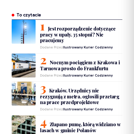
To czytacie
Jest rozporządzenie dotyczące
pracy w upały. 35 stopni? Nie
pracujemy
Dodane Przez
Ilustrowany Kurier Codzienny
Nocnym pociągiem z Krakowa i
Tarnowa prosto do Frankfurtu
Dodane Przez
Ilustrowany Kurier Codzienny
Kraków. Urzędnicy nie
rezygnują z metra, ogłosili przetarg
na prace przedprojektowe
Dodane Przez
Ilustrowany Kurier Codzienny
Złapano pumę, którą widziano w
lasach w gminie Polanów