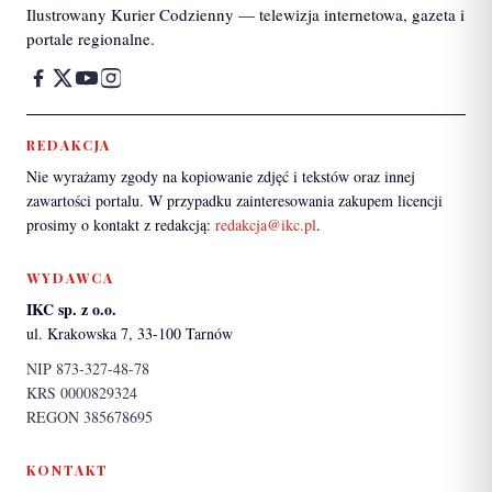
Ilustrowany Kurier Codzienny — telewizja internetowa, gazeta i
portale regionalne.
REDAKCJA
Nie wyrażamy zgody na kopiowanie zdjęć i tekstów oraz innej
zawartości portalu. W przypadku zainteresowania zakupem licencji
prosimy o kontakt z redakcją:
redakcja@ikc.pl
.
WYDAWCA
IKC sp. z o.o.
ul. Krakowska 7, 33-100 Tarnów
NIP 873-327-48-78
KRS 0000829324
REGON 385678695
KONTAKT