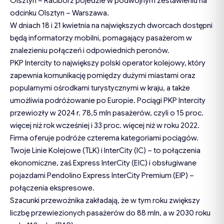
Olsztyn – Racibórz pojedzie w podwójnym zestawieniu na
odcinku Olsztyn – Warszawa.
W dniach 18 i 21 kwietnia na największych dworcach dostępni
będą informatorzy mobilni, pomagający pasażerom w
znalezieniu połączeń i odpowiednich peronów.
PKP Intercity to największy polski operator kolejowy, który
zapewnia komunikację pomiędzy dużymi miastami oraz
popularnymi ośrodkami turystycznymi w kraju, a także
umożliwia podróżowanie po Europie. Pociągi PKP Intercity
przewiozły w 2024 r. 78,5 mln pasażerów, czyli o 15 proc.
więcej niż rok wcześniej i 33 proc. więcej niż w roku 2022.
Firma oferuje podróże czterema kategoriami pociągów.
Twoje Linie Kolejowe (TLK) i InterCity (IC) – to połączenia
ekonomiczne, zaś Express InterCity (EIC) i obsługiwane
pojazdami Pendolino Express InterCity Premium (EIP) –
połączenia ekspresowe.
Szacunki przewoźnika zakładają, że w tym roku zwiększy
liczbę przewiezionych pasażerów do 88 mln, a w 2030 roku