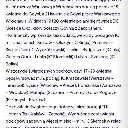
dzień między Warszawą a Wrocławiem pociąg pojedzie 18
kwietnia do Gdyni, a 21 kwietnia z Gdyni przez Warszawę do
Wrocławia. W dniach 19 i 20 kwietnia pojawi się również EIC
Morskie Oko, który połączy Gdynię z Zakopanem.
PKP Intercity wprowadzi też dodatkowe kursy pociągów IC
m.in. na trasach: Kraków – Olsztyn (IC Kinga), Przemyśl –
Świnoujście (IC Wyczółkowski), Lublin – Bydgoszcz (IC Inka),
Zielona Góra – Lublin (IC Strzelecki) i Lublin – Szczecin (IC
Bolko).
W szczycie świątecznych podróży, czyli 17–23 kwietnia.
będą kursować m.in. pociągi IC Kraszewski (Warszawa –
Terespol), Łysica (Wrocław – Kielce), Porazińska (Warszawa
– Wrocław), Matejko (Szczecin – Przemyśl) oraz Pogórze
(Przemyśl – Kraków).
Do rozkładu świątecznego dołączą także pociągi TLK
Hetman Bis (Kraków – Zamość). Wydłużone zestawienia
pociągów zapewnią więcej miejsc – m.in. IC Skarbek w relacji